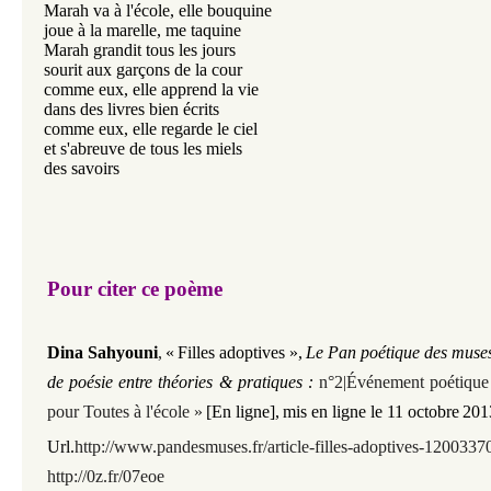
Marah va à l'école, elle bouquine
joue à la marelle, me taquine
Marah grandit tous les jours
sourit aux garçons de la cour
comme eux, elle apprend la vie
dans des livres bien écrits
comme eux, elle regarde le ciel
et s'abreuve de tous les miels
des savoirs
Pour citer ce poème
Dina Sahyouni
,
«
Filles adoptives »,
Le Pan poétique des muses
de poésie entre théories & pratiques :
n°2|Événement poétiqu
pour Toutes à l'école »
[En ligne],
mis en ligne le 11 octobre
201
Url.
http://www.pandesmuses.fr/article-filles-adoptives-1200337
http://0z.fr/07eoe