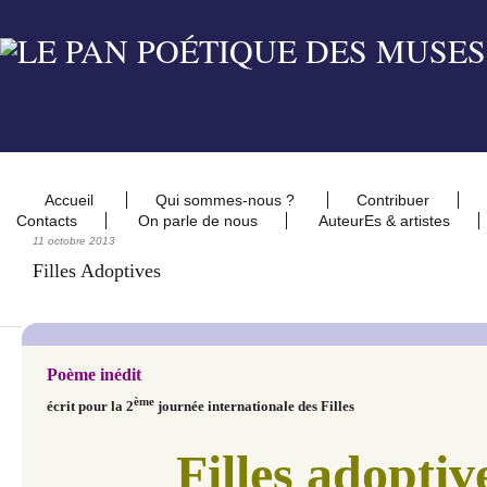
Accueil
Qui sommes-nous ?
Contribuer
Contacts
On parle de nous
AuteurEs & artistes
11 octobre 2013
Filles Adoptives
Poème inédit
ème
écrit
pour la 2
journée internationale des Filles
Filles adoptiv