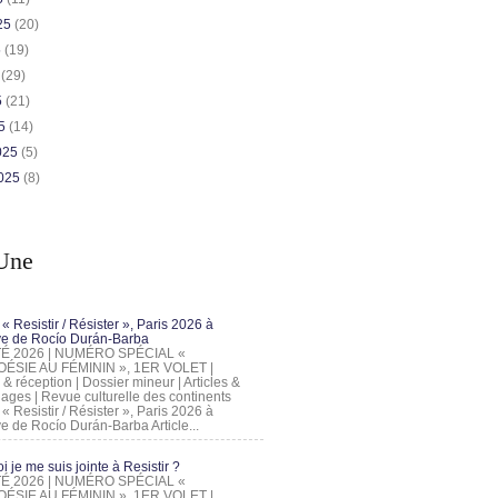
025
(20)
5
(19)
5
(29)
5
(21)
25
(14)
2025
(5)
2025
(8)
Une
 « Resistir / Résister », Paris 2026 à
tive de Rocío Durán-Barba
 ÉTÉ 2026 | NUMÉRO SPÉCIAL «
ÉSIE AU FÉMININ », 1ER VOLET |
 & réception | Dossier mineur | Articles &
ages | Revue culturelle des continents
 « Resistir / Résister », Paris 2026 à
tive de Rocío Durán-Barba Article...
 je me suis jointe à Resistir ?
 ÉTÉ 2026 | NUMÉRO SPÉCIAL «
ÉSIE AU FÉMININ », 1ER VOLET |