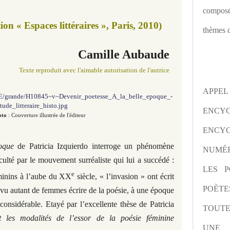
composé
ion « Espaces littéraires », Paris, 2010)
thèmes d
Camille Aubaude
Texte reproduit avec l'aimable autorisation de l'autrice
APPE
ENCY
oto
: Couverture illustrée de l'éditeur
ENCYC
oque
de Patricia Izquierdo interroge un phénomène
NUMÉR
cculté par le mouvement surréaliste qui lui a succédé :
LES P
e
éminins à l’aube du XX
siècle, « l’invasion » ont écrit
POÈTE
s vu autant de femmes écrire de la poésie, à une époque
considérable. Etayé par l’excellente thèse de Patricia
TOUTE
t les modalités de l’essor de la poésie féminine
UNE 