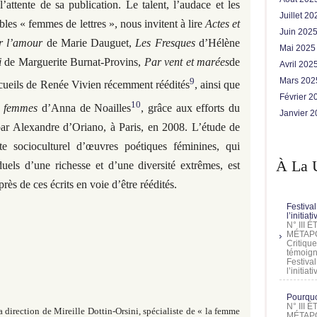
’attente de sa publication. Le talent, l’audace et les
Juillet 2
bles « femmes de lettres », nous invitent à lire
Actes et
Juin 202
r l’amour
de Marie Dauguet,
Les Fresques
d’Hélène
Mai 202
i
de Marguerite Burnat-Provins,
Par vent et marées
de
Avril 202
9
Mars 20
cueils de Renée Vivien récemment réédités
, ainsi que
Février 
10
s femmes
d’Anna de Noailles
, grâce aux efforts du
Janvier 
ar Alexandre d’Oriano, à Paris, en 2008. L’étude de
xte socioculturel d’œuvres poétiques féminines, qui
À La 
duels d’une richesse et d’une diversité extrêmes, est
rès de ces écrits en voie d’être réédités.
Festival
l’initia
N° III
MÉTAPO
Critique
témoign
Festival
l’initia
Pourquoi
N° III
direction de Mireille Dottin-Orsini, spécialiste de « la femme
MÉTAPO