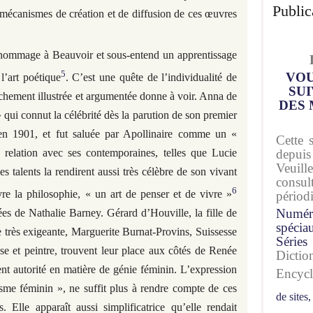
Public
s mécanismes de création et de diffusion de ces œuvres
s hommage à Beauvoir et sous-entend un apprentissage
5
VOU
l’art poétique
. C’est une quête de l’individualité de
SUI
ichement illustrée et argumentée donne à voir. Anna de
DES 
» qui connut la célébrité dès la parution de son premier
en 1901, et fut saluée par Apollinaire comme un «
Cette 
 relation avec ses contemporaines, telles que Lucie
depuis
Veuil
s talents la rendirent aussi très célèbre de son vivant
consu
6
re la philosophie, « un art de penser et de vivre »
périod
Numér
es de Nathalie Barney. Gérard d’Houville, la fille de
spécia
 très exigeante, Marguerite Burnat-Provins, Suissesse
Séries
ose et peintre, trouvent leur place aux côtés de Renée
Dicti
ent autorité en matière de génie féminin. L’expression
Encyc
sme féminin », ne suffit plus à rendre compte de ces
de sites,
. Elle apparaît aussi simplificatrice qu’elle rendait