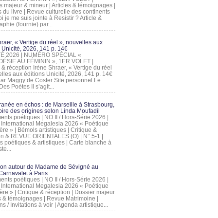
s majeur & mineur | Articles & témoignages |
s du livre | Revue culturelle des continents
 je me suis jointe à Resistir ? Article &
phie (fournie) par...
raer, « Vertige du réel », nouvelles aux
 Unicité, 2026, 141 p. 14€
 ÉTÉ 2026 | NUMÉRO SPÉCIAL «
ÉSIE AU FÉMININ », 1ER VOLET |
 & réception Irène Shraer, « Vertige du réel
lles aux éditions Unicité, 2026, 141 p. 14€
 par Maggy de Coster Site personnel Le
es Poètes Il s’agit...
ranée en échos : de Marseille à Strasbourg,
ire des origines selon Linda Moufadil
nts poétiques | NO II / Hors-Série 2026 |
l International Megalesia 2026 « Poétique
ère » | Bémols artistiques | Critique &
on & REVUE ORIENTALES (O) | N° 5-1 |
s poétiques & artistiques | Carte blanche à
te...
ion autour de Madame de Sévigné au
arnavalet à Paris
nts poétiques | NO II / Hors-Série 2026 |
l International Megalesia 2026 « Poétique
ère » | Critique & réception | Dossier majeur
les & témoignages | Revue Matrimoine |
ons / Invitations à voir | Agenda artistique...