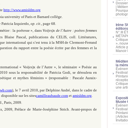
.
Dossier
| Métier
ite
http://www.amisldm.org
Pourquoi
photogra
a university of Paris et Barnard collège.
 Patricia Izquierdo,
op. cit
., page 68.
Irène Sh
éditions
tier : la poétesse », dans
Voi(es)x de l’Autre : poètes femmes
N° III
MÉTAPO
es Blaise Pascal, publications du CELIS, coll. Littératures,
Critique
que international qui s’est tenu à la MSH de Clermont-Ferrand
», nouve
Article
uestion du rapport entre la poésie écrite par des femmes et la
Manoir D
Méditer
la mémo
ernational « Voi(es)x de l’Autre », le séminaire « Poésie au
Événeme
010 sous la responsabilité de Patricia Godi, se déroulera en
Festiva
Printani
oétique et mythes féminins » (responsable : Pascale Auraix-
récepti
Critique
une artis
iewb.com
), le 7 avril 2010, par Delphine André, dans le cadre de
disponible sur les sites
camilleaubaude.com
et
amisldm.org
.
Exposit
Musée C
, Paris, 2009.
Événeme
Festiva
s, 2009, Préface de Marie-Joséphine Strich. Avant-propos de
Printani
| Artic
Invitati