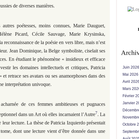
ssies de diverses manières.
 autres poétesses, moins connues, Marie Dauguet,
élène Picard, Cécile Sauvage, Marie Krysinska,
la reconnaissance de la poésie en vers libre, mais n’est
leur. Jean Dominique, la Belge symboliste, ciselait ses
Archi
s. En étudiant le phénomène « insidieux et efficace
stir les domaines intellectuels et critiques, Patricia
Juin 202
Mai 202
 » et retrace ses avatars ou ses anamorphoses dans des
Avril 202
ne interprétation univoque.
Mars 20
Février 
Janvier 
is acharnée de ces femmes ambitieuses et pugnaces
Décembr
7
ptionnel dans un Art où elles incarnaient l’Autre
. La
Novembr
leur lecture. La thèse de Patricia Izquierdo présentait
Octobre 
tome, dont une lecture vient d’être donnée dans une
Septemb
Août 202