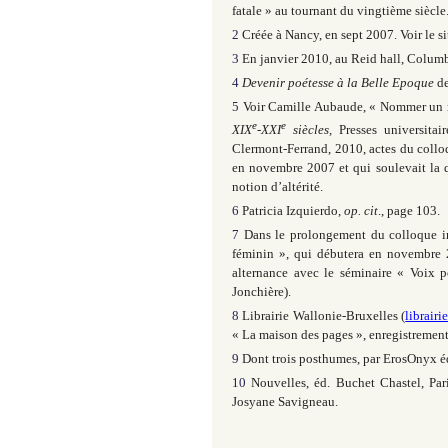
fatale » au tournant du vingtième siècle
2
Créée à Nancy, en sept 2007. Voir le s
3
En janvier 2010, au Reid hall, Columbi
4
Devenir poétesse à la Belle Epoque
de
5
Voir Camille Aubaude, « Nommer un mé
e
e
XIX
-
XXI
siècles,
Presses universitair
Clermont-Ferrand, 2010, actes du collo
en novembre 2007 et qui soulevait la q
notion d’altérité.
6
Patricia Izquierdo,
op. cit
., page 103.
7
Dans le prolongement du colloque int
féminin », qui débutera en novembre 2
alternance avec le séminaire « Voix p
Jonchière).
8
Librairie Wallonie-Bruxelles (
librair
« La maison des pages », enregistrement 
9
Dont trois posthumes, par ErosOnyx éd.
10
Nouvelles, éd. Buchet Chastel, Pari
Josyane Savigneau.