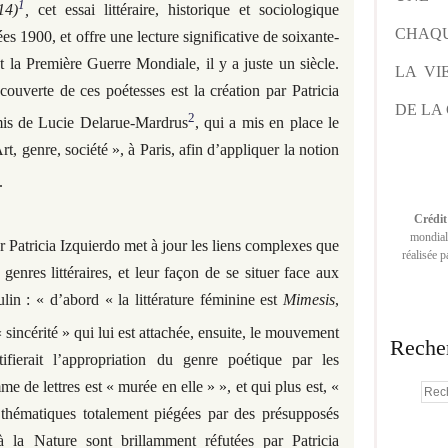
1
14)
,
cet essai littéraire, historique et sociologique
CHAQU
es 1900, et offre une lecture significative de soixante-
t la Première Guerre Mondiale, il y a juste un siècle.
LA VI
uverte de ces poétesses est la création par Patricia
DE LA 
2
mis de Lucie Delarue-Mardrus
, qui a mis en place le
rt, genre, société », à Paris, afin d’appliquer la notion
.
Crédit
mondiale
 Patricia Izquierdo met à jour les liens complexes que
réalisée 
 genres littéraires, et leur façon de se situer face aux
lin : « d’abord « la littérature féminine est
Mimesis
,
« sincérité » qui lui est attachée, ensuite, le mouvement
Reche
fierait l’appropriation du genre poétique par les
me de lettres est « murée en elle » », et qui plus est, «
 thématiques totalement piégées par des présupposés
 la Nature sont brillamment réfutées par Patricia