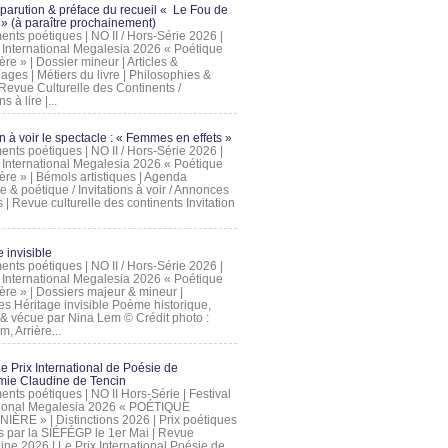
 parution & préface du recueil « Le Fou de
» (à paraître prochainement)
nts poétiques | NO II / Hors-Série 2026 |
l International Megalesia 2026 « Poétique
ère » | Dossier mineur | Articles &
ages | Métiers du livre | Philosophies &
Revue Culturelle des Continents /
ns à lire |...
on à voir le spectacle : « Femmes en effets »
nts poétiques | NO II / Hors-Série 2026 |
l International Megalesia 2026 « Poétique
ère » | Bémols artistiques | Agenda
ue & poétique / Invitations à voir / Annonces
 | Revue culturelle des continents Invitation
 invisible
nts poétiques | NO II / Hors-Série 2026 |
l International Megalesia 2026 « Poétique
ière » | Dossiers majeur & mineur |
ges Héritage invisible Poème historique,
e & vécue par Nina Lem © Crédit photo :
, Arrière...
Le Prix International de Poésie de
mie Claudine de Tencin
nts poétiques | NO II Hors-Série | Festival
tional Megalesia 2026 « POÉTIQUE
IÈRE » | Distinctions 2026 | Prix poétiques
és par la SIÉFÉGP le 1er Mai | Revue
ine 2026 | Le Prix International Poésie de