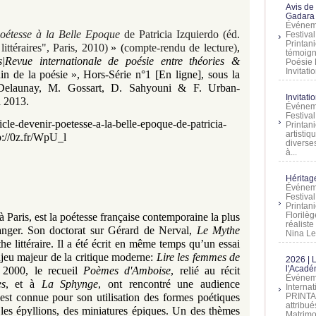
Avis de
Gadara 
Événeme
oétesse à la Belle Epoque
de Patricia Izquierdo
(éd.
Festiva
Printani
ittéraires", Paris, 2010)
»
(
compte-rendu de lecture)
,
témoign
Revue internationale de poésie entre théories &
Poésie 
Invitatio
in de la poésie
»,
Hors-Série n°1
[En ligne]
,
sous la
Delaunay, M. Gossart, D. Sahyouni & F. Urban-
Invitati
i
2013.
Événeme
Festiva
cle-devenir-poetesse-a-la-belle-epoque-de-patricia-
Printani
artistiq
p://0z.fr/WpU_l
diverses
à...
Héritage
Événeme
Festiva
Printan
Florilè
à Paris, est la poétesse française contemporaine la plus
réalist
tranger. Son doctorat sur Gérard de Nerval,
Le Mythe
Nina Lem
he littéraire. Il a été écrit en même temps qu’un essai
enjeu majeur de la critique moderne:
Lire les femmes de
2026 | 
l'Acadé
 2000, le recueil
Poèmes d'Amboise
, relié au récit
Événeme
s
, et à
La Sphynge
, ont rencontré une audience
Interna
PRINTAN
est connue pour son utilisation des formes poétiques
attribu
, les épyllions, des miniatures épiques. Un des thèmes
Matrimo