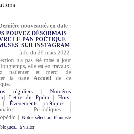
ations
Dernière nouveautés en date :
S POUVEZ DÉSORMAIS
VRE LE PAN POÉTIQUE
MUSES SUR INSTAGRAM
Info du 29 mars 2022.
section n'a pas été mise à jour
 longtemps, elle est en travaux.
lez patienter et merci de
lter la page
Accueil
de ce
ique.
os réguliers
|
Numéros
ux
|
Lettre du Ppdm
|
Hors-
|
Événements poétiques
|
onnaires | Périodiques |
lopédie |
Notre sélection féministe
 blogues... à visiter