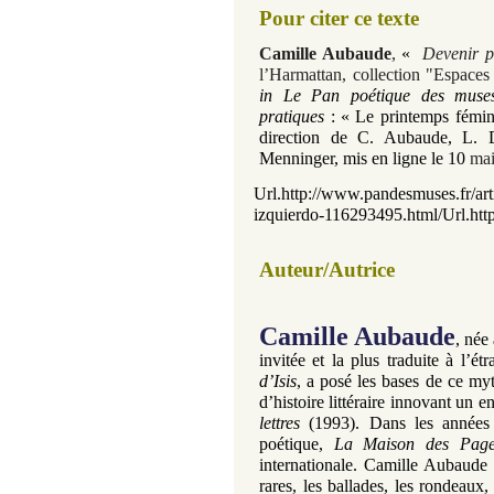
Pour citer ce texte
Camille Aubaude
,
«
Devenir p
l’Harmattan, collection "Espaces l
in Le Pan poétique des muses|
pratiques
:
«
Le printemps fémin
direction de C. Aubaude, L. 
Menninger, mis en ligne le 10
ma
Url.http://www.pandesmuses.fr/arti
izquierdo-116293495.html/Url.htt
Auteur/Autrice
Camille Aubaude
,
née 
invitée et la plus traduite à l’é
d’Isis
, a posé les bases de ce myt
d’histoire littéraire innovant un 
lettres
(1993). Dans les années
poétique,
La Maison des Page
internationale. Camille Aubaude 
rares, les ballades, les rondeaux