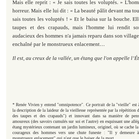
Mais elle reprit : « Je sais toutes les voluptés. » L'h
horreur. Mais elle lui dit : « La beauté pâlit devant ma to
sais toutes les voluptés ! » Et le baisa sur la bouche. El
taupes et des crapauds, mais l'homme lui rendit s
audacieux des hommes n'a jamais reparu dans son village
enchaîné par le monstrueux enlacement…
Il est, au creux de la vallée, un étang que l'on appelle
l’É
* Renée Vivien y entend "omnipotence". Ce portrait de la "vieille" est à
la description de la laideur de la vieillesse représentée par la répétition 
des taupes et des crapauds") et innovant dans sa manière de pen
amoureux (des savoirs cumulés sur soi et l'autre) en esquissant une allég
étang mystérieux contenant un jardin lumineux, originel, où se cache la 
courageux des hommes vers une chute funeste : "Il y demeure à
monstrueux enlacement" qui n'est que le baiser de la mort...