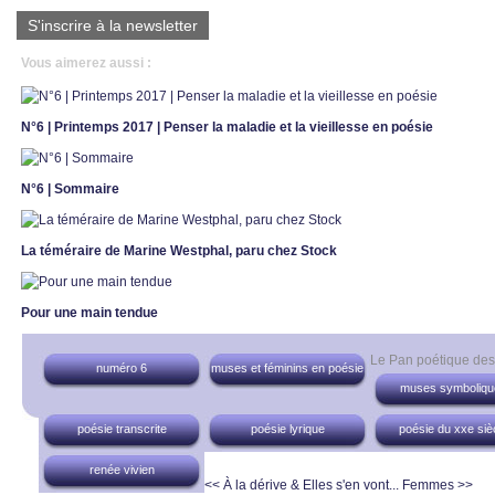
S'inscrire à la newsletter
Vous aimerez aussi :
N°6 | Printemps 2017 | Penser la maladie et la vieillesse en poésie
N°6 | Sommaire
La téméraire de Marine Westphal, paru chez Stock
Pour une main tendue
Le Pan poétique de
numéro 6
muses et féminins en poésie
muses symboliqu
poésie transcrite
poésie lyrique
poésie du xxe siè
renée vivien
<< À la dérive & Elles s'en vont...
Femmes >>