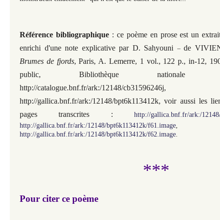
Référence bibliographique
: ce poème en prose est un extra
enrichi d'une note explicative par D. Sahyouni
de VIVIEN
–
Brumes de fjords
, Paris, A. Lemerre, 1 vol., 122 p., in-12, 1
public, Bibliothèque nationale
http://catalogue.bnf.fr/ark:/12148/cb31596246j,
http://gallica.bnf.fr/ark:/12148/bpt6k113412k, voir aussi les l
pages transcrites :
http://gallica.bnf.fr/ark:/121
http://gallica.bnf.fr/ark:/12148/bpt6k113412k/f61.image
,
http://gallica.bnf.fr/ark:/12148/bpt6k113412k/f62.image
.
***
Pour citer ce poème