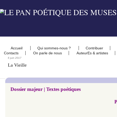
Accueil
Qui sommes-nous ?
Contribuer
Contacts
On parle de nous
AuteurEs & artistes
6 juin 2017
La Vieille
Dossier majeur |
Textes poétiques
P