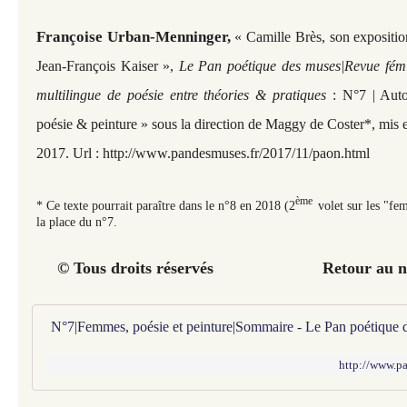
Françoise Urban-Menninger,
«
Camille Brès, son expositi
Jean-François Kaiser
»
,
Le Pan poétique des muses|Revue fémin
multilingue de poésie entre théories & pratiques
: N°7 | Aut
poésie & peinture
» sous la direction de Maggy de Coster*, mis 
2017. Url :
http://www.pandesmuses.fr/2017/11/paon.html
ème
* Ce texte pourrait paraître dans le n°8 en 2018 (2
volet sur les "fe
la place du n°7.
© Tous droits réservés Retour au n°
N°7|Femmes, poésie et peinture|Sommaire - Le Pan poétique 
http://www.pa