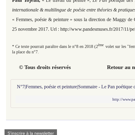
Paul Tojean,
«
Le travail du peintre
»
,
Le Pan poétique des 
internationale & multilingue de poésie entre théories & pratique
«
Femmes, poésie & peinture
» sous la direction de Maggy de C
25 novembre 2017. Url :
http://www.pandesmuses.fr/2017/11/pei
ème
* Ce texte pourrait paraître dans le n°8 en 2018 (2
volet sur les "fe
la place du n°7.
© Tous droits réservés Retour au n°
N°7|Femmes, poésie et peinture|Sommaire - Le Pan poétique 
http://www.pa
S'inscrire à la newsletter