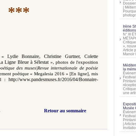
Dossier
***
| Métier
Pourquoi
photogra
Irène Sh
éditions
N° III
MÉTAPO
Critique
», nouve
Article
Manoir D
,
Lydie Bonnaire, Christine Gurtner, Colette
«
a Ligne Bleue à Sélestat
»,
photos de l'exposition
Méditer
oétique des muses|Revue internationale de poésie
la mémo
Événeme
ement poétique « Megalesia 2016 »
[En ligne], mis
Festiva
http://www.pandesmuses.fr/2016/04/Bonnaire-
rl
:
Printani
récepti
Critique
une artis
Exposit
Musée C
Retour au sommaire
s
Événeme
Festiva
Printani
| Artic
Invitati