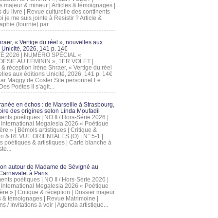
s majeur & mineur | Articles & témoignages |
s du livre | Revue culturelle des continents
 je me suis jointe à Resistir ? Article &
phie (fournie) par...
raer, « Vertige du réel », nouvelles aux
 Unicité, 2026, 141 p. 14€
 ÉTÉ 2026 | NUMÉRO SPÉCIAL «
ÉSIE AU FÉMININ », 1ER VOLET |
 & réception Irène Shraer, « Vertige du réel
lles aux éditions Unicité, 2026, 141 p. 14€
 par Maggy de Coster Site personnel Le
es Poètes Il s’agit...
ranée en échos : de Marseille à Strasbourg,
ire des origines selon Linda Moufadil
nts poétiques | NO II / Hors-Série 2026 |
l International Megalesia 2026 « Poétique
ère » | Bémols artistiques | Critique &
on & REVUE ORIENTALES (O) | N° 5-1 |
s poétiques & artistiques | Carte blanche à
te...
ion autour de Madame de Sévigné au
arnavalet à Paris
nts poétiques | NO II / Hors-Série 2026 |
l International Megalesia 2026 « Poétique
ère » | Critique & réception | Dossier majeur
les & témoignages | Revue Matrimoine |
ons / Invitations à voir | Agenda artistique...