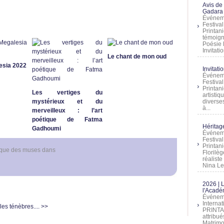
Avis de
Gadara 
Événeme
Festiva
Printani
témoign
Poésie 
Invitatio
Le chant de mon oud
esia 2022
Invitati
Événeme
Festiva
Printani
Les vertiges du
artistiq
mystérieux et du
diverses
à...
merveilleux : l’art
poétique de Fatma
Héritage
Gadhoumi
Événeme
Festiva
Printan
ique des muses
dans
Florilè
réalist
Nina Lem
2026 | 
l'Acadé
Événeme
Interna
es ténèbres.... >>
PRINTAN
attribu
Matrimo