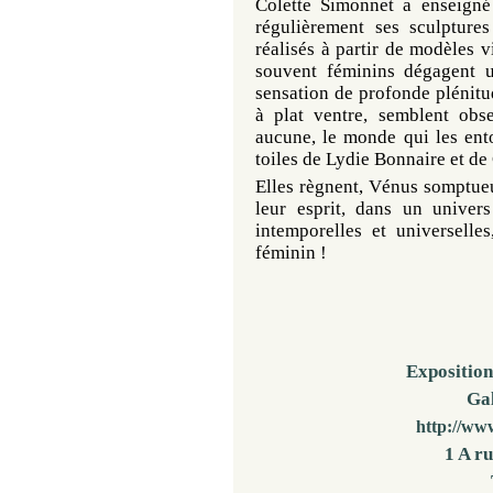
Colette Simonnet a enseigné 
régulièrement ses sculpture
réalisés à partir de modèles v
souvent féminins dégagent u
sensation de profonde plénitu
à plat ventre, semblent obse
aucune, le monde qui les entou
toiles de Lydie Bonnaire et de
Elles règnent, Vénus somptueu
leur esprit, dans un univers
intemporelles et universelles
féminin !
Exposition
Gal
http://www
1 A ru