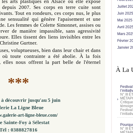
les arts plastiques en Alsace où elle expose
s depuis 2007. Ses corps en terre cuite sont
Juillet 2
ivants. Tout en rondeurs, ces corps nus, le plus
Juin 202
ne sensualité qui génère l'apaisement et une
Mai 202
de. Les femmes de Colette Simonnet, assises ou
Avril 202
rver de manière impassible, sans agressivité
Mars 20
re. Elles tissent des liens invisibles entre les
Février 
 Christine Gurtner.
Janvier 
ses, voluptueuses, bien dans leur chair et dans
 où toute contrainte a été abolie. À la fois
, elles nous offrent la part belle de l'éternel
À La 
***
Festival
l’initia
N° III
MÉTAPO
 à découvrir jusqu'au 5 juin
Critique
témoign
erie La Ligne Bleue
Festival
l’initia
.galerie-art-ligne-bleue.com/
e Sainte-Foy à Sélestat
Pourquoi
N° III
Tél : 0388827816
MÉTAPO