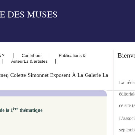
Bienv
s ?
Contribuer
Publications &
AuteurEs & artistes
tner, Colette Simonnet Exposent À La Galerie La
La rédac
éditoria
ce site 
ère
de la 1
thématique
L’asso
septemb