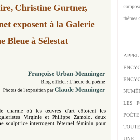
re, Christine Gurtner,
composé
thèmes d
net
e
xposent à
la Galerie
e Bleue à Sélestat
APPE
ENCY
Françoise Urban-Menninger
ENCYC
Blog officiel :
L'heure du poème
Claude Menninger
Photos de l'exposition par
NUMÉR
LES P
e charme où les œuvres d'art côtoient les
POÈTE
galeristes Virginie et Philippe Zamolo, deux
ne sculptrice interrogent l'éternel féminin pour
TOUTE
UNE 