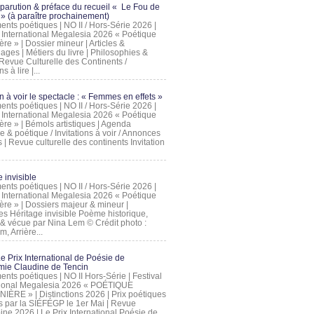
 parution & préface du recueil « Le Fou de
» (à paraître prochainement)
nts poétiques | NO II / Hors-Série 2026 |
l International Megalesia 2026 « Poétique
ère » | Dossier mineur | Articles &
ages | Métiers du livre | Philosophies &
Revue Culturelle des Continents /
ns à lire |...
on à voir le spectacle : « Femmes en effets »
nts poétiques | NO II / Hors-Série 2026 |
l International Megalesia 2026 « Poétique
ère » | Bémols artistiques | Agenda
ue & poétique / Invitations à voir / Annonces
 | Revue culturelle des continents Invitation
 invisible
nts poétiques | NO II / Hors-Série 2026 |
l International Megalesia 2026 « Poétique
ière » | Dossiers majeur & mineur |
ges Héritage invisible Poème historique,
e & vécue par Nina Lem © Crédit photo :
, Arrière...
Le Prix International de Poésie de
mie Claudine de Tencin
nts poétiques | NO II Hors-Série | Festival
tional Megalesia 2026 « POÉTIQUE
IÈRE » | Distinctions 2026 | Prix poétiques
és par la SIÉFÉGP le 1er Mai | Revue
ine 2026 | Le Prix International Poésie de