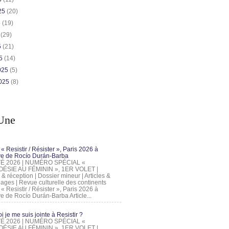
025
(20)
5
(19)
5
(29)
5
(21)
25
(14)
2025
(5)
2025
(8)
Une
 « Resistir / Résister », Paris 2026 à
tive de Rocío Durán-Barba
 ÉTÉ 2026 | NUMÉRO SPÉCIAL «
ÉSIE AU FÉMININ », 1ER VOLET |
 & réception | Dossier mineur | Articles &
ages | Revue culturelle des continents
 « Resistir / Résister », Paris 2026 à
tive de Rocío Durán-Barba Article...
 je me suis jointe à Resistir ?
 ÉTÉ 2026 | NUMÉRO SPÉCIAL «
ÉSIE AU FÉMININ », 1ER VOLET |