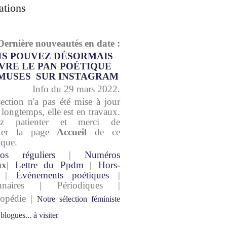
ations
Dernière nouveautés en date :
S POUVEZ DÉSORMAIS
VRE LE PAN POÉTIQUE
MUSES SUR INSTAGRAM
Info du 29 mars 2022.
section n'a pas été mise à jour
 longtemps, elle est en travaux.
lez patienter et merci de
lter la page
Accueil
de ce
ique.
os réguliers
|
Numéros
ux
|
Lettre du Ppdm
|
Hors-
|
Événements poétiques
|
onnaires | Périodiques |
lopédie |
Notre sélection féministe
 blogues... à visiter