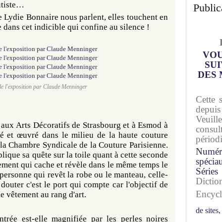
utiste…
Public
 Lydie Bonnaire nous parlent, elles touchent en
 dans cet indicible qui confine au silence !
VOU
SUI
DES 
e l'exposition par Claude Menninger
Cette 
depuis
Veuil
e aux Arts Décoratifs de Strasbourg et à Esmod à
consu
yé et œuvré dans le milieu de la haute couture
périod
 la Chambre Syndicale de la Couture Parisienne.
Numér
lique sa quête sur la toile quant à cette seconde
spécia
tement qui cache et révèle dans le même temps le
Séries
personne qui revêt la robe ou le manteau, celle-
Dicti
douter c'est le port qui compte car l'objectif de
Encyc
le vêtement au rang d'art.
de sites,
ntrée est-elle magnifiée par les perles noires