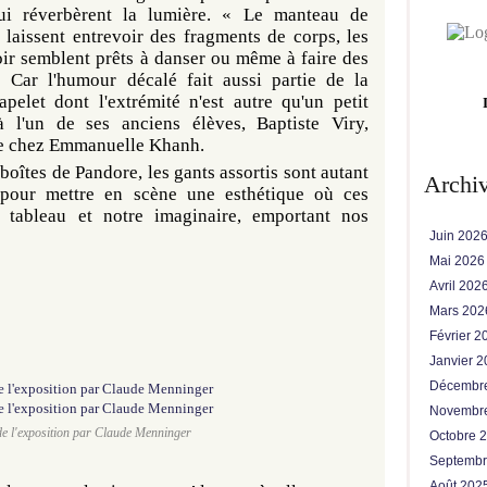
qui réverbèrent la lumière. « Le manteau de
 laissent entrevoir des fragments de corps, les
ir semblent prêts à danser ou même à faire des
 Car l'humour décalé fait aussi partie de la
apelet dont l'extrémité n'est autre qu'un petit
à l'un de ses anciens élèves, Baptiste Viry,
que chez Emmanuelle Khanh.
boîtes de Pandore, les gants assortis sont autant
Archi
s pour mettre en scène une esthétique où ces
 tableau et notre imaginaire, emportant nos
Juin 202
Mai 202
Avril 202
Mars 20
Février 
Janvier 
Décembr
Novembr
e l'exposition par Claude Menninger
Octobre 
Septemb
Août 202