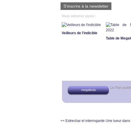
S'inscrire à la newsletter
Vous aimerez aussi :
Veilleurs de l'indicible
Table de Megal
Le Pan poét
megalesia
<< Estrechar el interrogante
Une lueur dans l