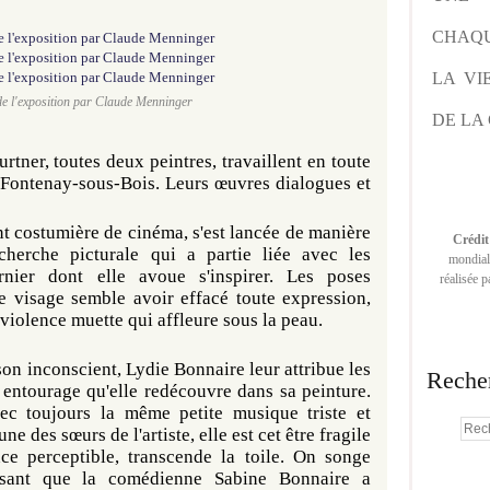
CHAQU
LA VI
e l'exposition par Claude Menninger
DE LA 
rtner, toutes deux peintres, travaillent en toute
 Fontenay-sous-Bois. Leurs œuvres dialogues et
t costumière de cinéma, s'est lancée de manière
Crédit
herche picturale qui a partie liée avec les
mondiale
rnier dont elle avoue s'inspirer. Les poses
réalisée 
e visage semble avoir effacé toute expression,
 violence muette qui affleure sous la peau.
son inconscient, Lydie Bonnaire leur attribue les
Reche
entourage qu'elle redécouvre dans sa peinture.
ec toujours la même petite musique triste et
ne des sœurs de l'artiste, elle est cet être fragile
nce perceptible, transcende la toile. On songe
rsant que la comédienne Sabine Bonnaire a