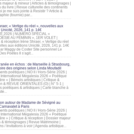
s majeur & mineur | Articles & témoignages |
s du livre | Revue culturelle des continents
 je me suis jointe à Resistir ? Article &
phie (fournie) par...
raer, « Vertige du réel », nouvelles aux
 Unicité, 2026, 141 p. 14€
 ÉTÉ 2026 | NUMÉRO SPÉCIAL «
ÉSIE AU FÉMININ », 1ER VOLET |
 & réception Irène Shraer, « Vertige du réel
lles aux éditions Unicité, 2026, 141 p. 14€
 par Maggy de Coster Site personnel Le
es Poètes Il s’agit...
ranée en échos : de Marseille à Strasbourg,
ire des origines selon Linda Moufadil
nts poétiques | NO II / Hors-Série 2026 |
l International Megalesia 2026 « Poétique
ère » | Bémols artistiques | Critique &
on & REVUE ORIENTALES (O) | N° 5-1 |
s poétiques & artistiques | Carte blanche à
te...
ion autour de Madame de Sévigné au
arnavalet à Paris
nts poétiques | NO II / Hors-Série 2026 |
l International Megalesia 2026 « Poétique
ère » | Critique & réception | Dossier majeur
les & témoignages | Revue Matrimoine |
ons / Invitations à voir | Agenda artistique...