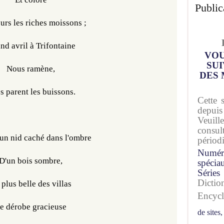
Public
urs les riches moissons ;
nd avril à Trifontaine
VOU
SUI
Nous ramène,
DES 
s parent les buissons.
Cette 
depuis
Veuil
consu
n nid caché dans l'ombre
périod
Numér
D'un bois sombre,
spécia
Séries
Dicti
 plus belle des villas
Encyc
e dérobe gracieuse
de sites,