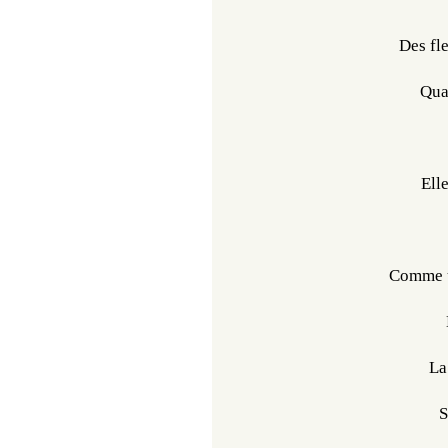
Des fle
Qua
Elle
Comme u
La
S