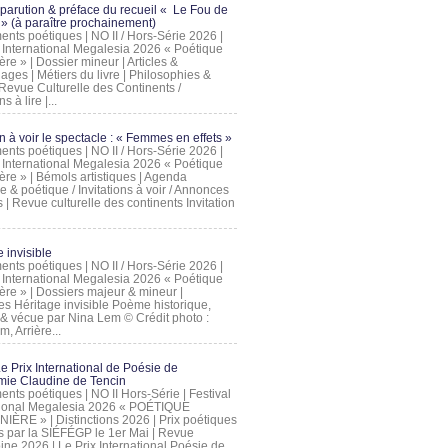
 parution & préface du recueil « Le Fou de
» (à paraître prochainement)
nts poétiques | NO II / Hors-Série 2026 |
l International Megalesia 2026 « Poétique
ère » | Dossier mineur | Articles &
ages | Métiers du livre | Philosophies &
Revue Culturelle des Continents /
ns à lire |...
on à voir le spectacle : « Femmes en effets »
nts poétiques | NO II / Hors-Série 2026 |
l International Megalesia 2026 « Poétique
ère » | Bémols artistiques | Agenda
ue & poétique / Invitations à voir / Annonces
 | Revue culturelle des continents Invitation
 invisible
nts poétiques | NO II / Hors-Série 2026 |
l International Megalesia 2026 « Poétique
ière » | Dossiers majeur & mineur |
ges Héritage invisible Poème historique,
e & vécue par Nina Lem © Crédit photo :
, Arrière...
Le Prix International de Poésie de
mie Claudine de Tencin
nts poétiques | NO II Hors-Série | Festival
tional Megalesia 2026 « POÉTIQUE
IÈRE » | Distinctions 2026 | Prix poétiques
és par la SIÉFÉGP le 1er Mai | Revue
ine 2026 | Le Prix International Poésie de