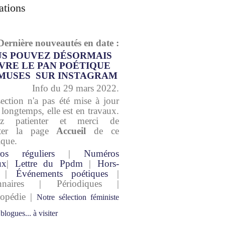
ations
Dernière nouveautés en date :
S POUVEZ DÉSORMAIS
VRE LE PAN POÉTIQUE
MUSES SUR INSTAGRAM
Info du 29 mars 2022.
section n'a pas été mise à jour
 longtemps, elle est en travaux.
lez patienter et merci de
lter la page
Accueil
de ce
ique.
os réguliers
|
Numéros
ux
|
Lettre du Ppdm
|
Hors-
|
Événements poétiques
|
onnaires | Périodiques |
lopédie |
Notre sélection féministe
 blogues... à visiter