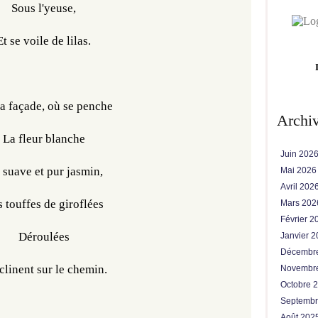
Sous l'yeuse,
Et se voile de lilas.
sa façade, où se penche
Archi
La fleur blanche
Juin 202
 suave et pur jasmin,
Mai 202
Avril 202
 touffes de giroflées
Mars 20
Février 
Déroulées
Janvier 
Décembr
clinent sur le chemin.
Novembr
Octobre 
Septemb
Août 202