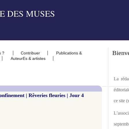
Bienv
s ?
Contribuer
Publications &
AuteurEs & artistes
La rédac
éditoria
finement | Rêveries fleuries | Jour 4
ce site 
L’asso
septemb