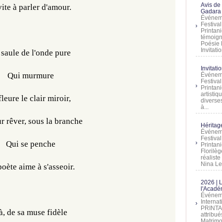
Avis de
ite à parler d'amour.
Gadara 
Événeme
Festiva
Printani
témoign
Poésie 
Invitatio
 saule de l'onde pure
Invitati
Qui murmure
Événeme
Festiva
Printani
artistiq
leure le clair miroir,
diverses
à...
r rêver, sous la branche
Héritage
Événeme
Festiva
Qui se penche
Printan
Florilè
réalist
Nina Lem
oète aime à s'asseoir.
2026 | 
l'Acadé
Événeme
Interna
PRINTAN
à, de sa muse fidèle
attribu
Matrimo