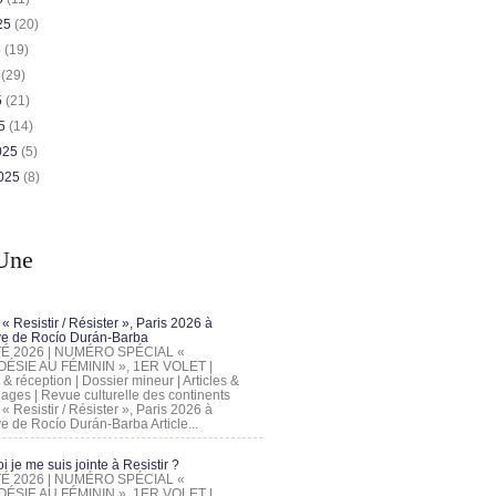
025
(20)
5
(19)
5
(29)
5
(21)
25
(14)
2025
(5)
2025
(8)
Une
 « Resistir / Résister », Paris 2026 à
tive de Rocío Durán-Barba
 ÉTÉ 2026 | NUMÉRO SPÉCIAL «
ÉSIE AU FÉMININ », 1ER VOLET |
 & réception | Dossier mineur | Articles &
ages | Revue culturelle des continents
 « Resistir / Résister », Paris 2026 à
tive de Rocío Durán-Barba Article...
 je me suis jointe à Resistir ?
 ÉTÉ 2026 | NUMÉRO SPÉCIAL «
ÉSIE AU FÉMININ », 1ER VOLET |