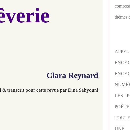
composé
êverie
thèmes d
APPE
ENCY
Clara Reynard
ENCYC
NUMÉR
 & transcrit pour cette revue par Dina Sahyouni
LES P
POÈTE
TOUTE
UNE 