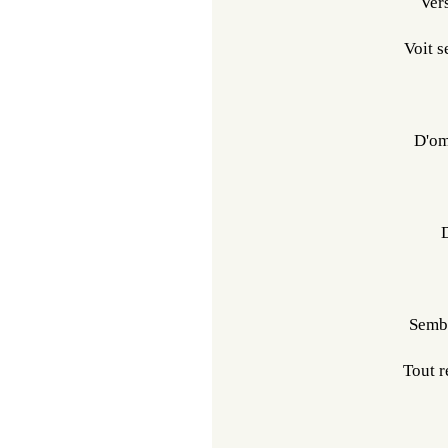
Ver
Voit s
D'om
D
Sembl
Tout r