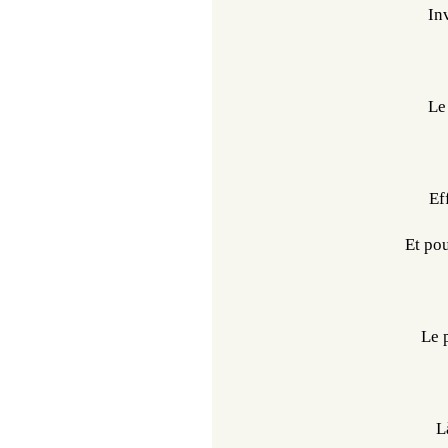
Inv
Le
Eff
Et pou
Le p
L