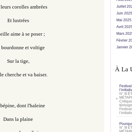
leurs corolles ambrées
Juillet 2
Juin 202
Et lustrées
Mai 202
Avril 202
eille aime à se poser ;
Mars 20
Février 
e bourdonne et voltige
Janvier 
Sur la tige,
À La 
le cherche et va baiser.
Festival
l’initia
N° III
MÉTAPO
Critique
bépine, dont l'haleine
témoign
Festival
l’initia
Dans la plaine
Pourquoi
N° III
MÉTAPO