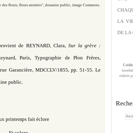
ne des fleurs, fleurs animées", domaine public, image Commons.
CHAQU
LA VI
DE LA 
provient de 
REYNARD, Clara, 
Sur la grève : 
eynard, Paris, Typographie de Plon Frères, 
Crédit
, rue Garancière, MDCCLV/1855, 
pp. 51-55
.
 Le
mondiale
réalisée 
ine public.
Reche
ux printemps fait éclore
Et colore