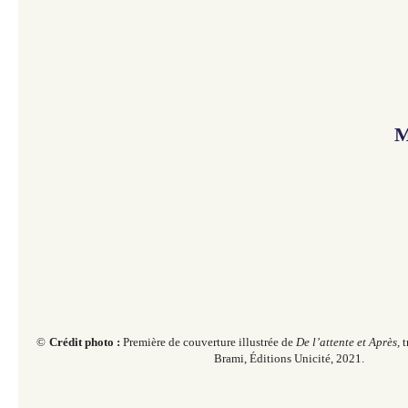
M
​​
©
Crédit photo :
Première de couverture illustrée de
De l’attente et Après,
t
Brami, Éditions Unicité, 2021.