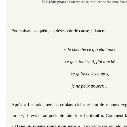
©​​​​
​​
Crédit photo :
Portrait de la traductrice du livre Maï
Poursuivant sa quête, en désespoir de cause, il lance :
« Je cherche ce qui était mien
ce que, tout seul, j’ai touché
ce qu’avec les autres,
je ne peux trouver. » 
Après « Les raids aériens criblant ciel » et tant de « ponts exp
forts », il revient au poète de faire le « 
Le deuil ». 
Comment fa
« 
Dans un poème pour mon père
 », il exprime ses regrets, s