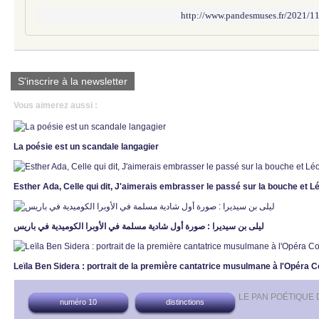
http://www.pandesmuses.fr/2021/1
S'inscrire à la newsletter
Vous aimerez aussi :
La poésie est un scandale langagier
Esther Ada, Celle qui dit, J'aimerais embrasser le passé sur la bouche et Lé
ليلى بن سيديرا : صورة أول شادية مسلمة في الأوبرا الكوميدية في باريس
Leïla Ben Sidera : portrait de la première cantatrice musulmane à l'Opéra 
LE PAN POÉTIQUE
numéro 10
distinctions