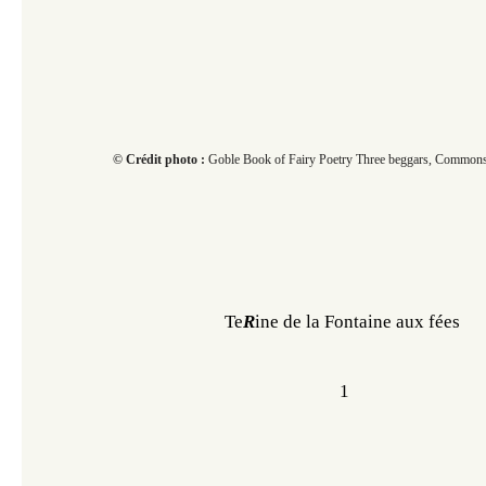
© Crédit photo :
Goble Book of Fairy Poetry Three beggars, Commons
Te
R
ine de la Fontaine aux fées 
1