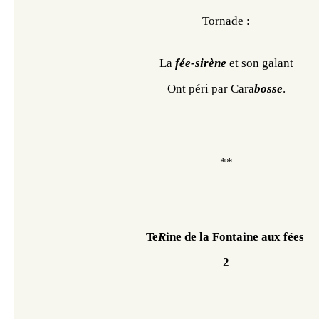
Tornade :
La 
fée-sirène
 et son galant
Ont péri par Cara
bosse
.
**
Te
R
ine de la Fontaine aux fées 
2