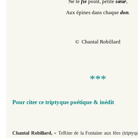
Ne te 
fie
 point, petite 
sœur
,
Aux épines dans chaque 
don
.
©  Chantal Robillard
***
Pour citer ce triptyque poétique & inédit
​Chantal Robillard
,
« TeRine de la Fontaine aux fées (tripty