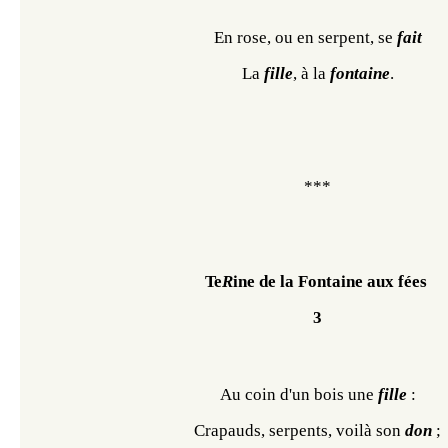
En rose, ou en serpent, se 
fait
La 
fille
, à la 
fontaine
.
***
Te
R
ine de la Fontaine aux fées 
3
Au coin d'un bois une 
fille 
:
Crapauds, serpents, voilà son 
don 
;