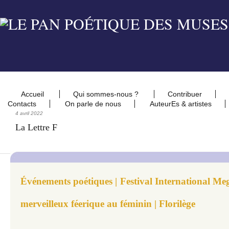
Accueil
Qui sommes-nous ?
Contribuer
Contacts
On parle de nous
AuteurEs & artistes
4 avril 2022
La Lettre F
Événements poétiques | Festival International Meg
merveilleux féerique au féminin | Florilège