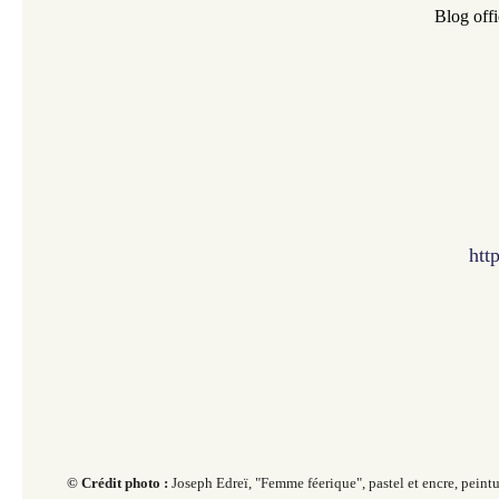
Blog offi
htt
© Crédit photo :
Joseph Edreï, "Femme féerique", p
astel et encre, peint