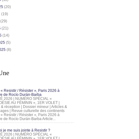
025
(20)
5
(19)
5
(29)
5
(21)
25
(14)
2025
(5)
2025
(8)
Une
 « Resistir / Résister », Paris 2026 à
tive de Rocío Durán-Barba
 ÉTÉ 2026 | NUMÉRO SPÉCIAL «
ÉSIE AU FÉMININ », 1ER VOLET |
 & réception | Dossier mineur | Articles &
ages | Revue culturelle des continents
 « Resistir / Résister », Paris 2026 à
tive de Rocío Durán-Barba Article...
 je me suis jointe à Resistir ?
 ÉTÉ 2026 | NUMÉRO SPÉCIAL «
ÉSIE AU FÉMININ », 1ER VOLET |