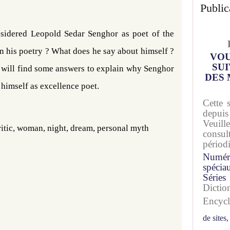
Public
sidered Leopold Sedar Senghor as poet of the
in his poetry ? What does he say about himself ?
VOU
SUI
 will find some answers to explain why Senghor
DES 
 himself as excellence poet.
Cette 
depuis
Veuil
itic
, woman, night, dream, personal myth
consu
périod
Numér
spécia
Séries
Dicti
Encyc
de sites,