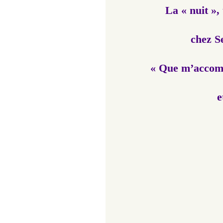
La « nuit »
chez S
« Que m’accomp
e