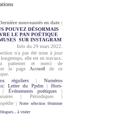
ations
Dernière nouveautés en date :
S POUVEZ DÉSORMAIS
VRE LE PAN POÉTIQUE
MUSES SUR INSTAGRAM
Info du 29 mars 2022.
section n'a pas été mise à jour
 longtemps, elle est en travaux.
lez patienter et merci de
lter la page
Accueil
de ce
ique.
os réguliers
|
Numéros
ux
|
Lettre du Ppdm
|
Hors-
|
Événements poétiques
|
onnaires | Périodiques |
lopédie |
Notre sélection féministe
 blogues... à visiter