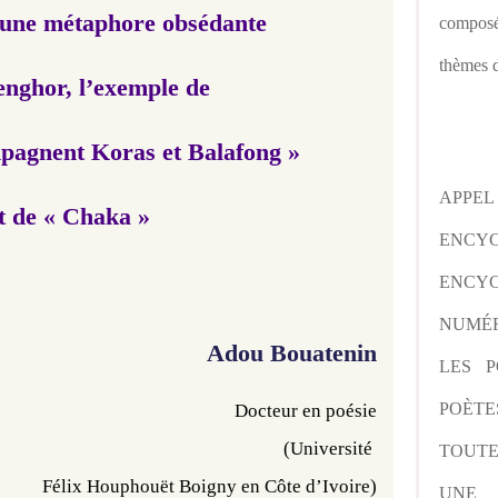
, une métaphore obsédante
composé
thèmes d
enghor,
l’exemple de
agnent Koras et Balafong »
APPE
t de « Chaka »
ENCY
ENCYC
NUMÉR
Adou Bouatenin
LES P
POÈTE
Docteur en poésie
(Université
TOUTE
Félix Houphouët
Boigny en
Côte d’Ivoire)
UNE 