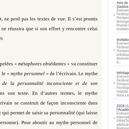
Avis de
Gadara 
Événeme
Festiva
Printani
, ne perd pas les textes de vue. Il s’est promis
témoign
Poésie 
t ne réussira que si son effort y rencontre celui
Invitatio
6
.
Invitati
Événeme
Festiva
Printani
artistiq
diverses
à...
ppelées «
métaphores obsédantes
» va constituer
 le «
mythe personnel
» de l’écrivain. Le mythe
Héritage
Événeme
Festiva
n de la personnalité inconsciente et de son
Printan
Florilè
réalist
ns son texte. En d’autres termes, le mythe
Nina Lem
crivain se construit de façon inconsciente dans
2026 | 
l'Acadé
 qui permet de saisir sa personnalité (qui laisse
Événeme
Interna
PRINTAN
 personne). Pour aboutir au mythe personnel de
attribu
Matrimo