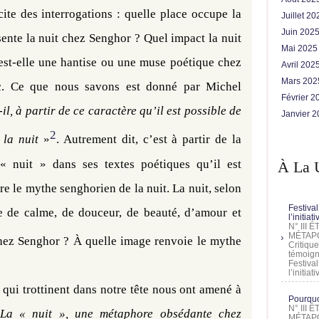
cite des interrogations : quelle place occupe la
Juillet 2
Juin 202
sente la nuit chez Senghor ? Quel impact la nuit
Mai 202
 est-elle une hantise ou une muse poétique chez
Avril 202
Mars 20
c. Ce que nous savons est donné par Michel
Février 
-il, à partir de ce caractère qu’il est possible de
Janvier 
2
 la nuit
»
. Autrement dit, c’est à partir de la
 nuit » dans ses textes poétiques qu’il est
À La 
re le mythe senghorien de la nuit. La nuit, selon
Festival
e de calme, de douceur, de beauté, d’amour et
l’initia
N° III
MÉTAPO
chez Senghor ? À quelle image renvoie le mythe
Critique
témoign
Festival
l’initia
qui trottinent dans notre tête nous ont amené à
Pourquoi
N° III
La « nuit », une métaphore obsédante chez
MÉTAPO