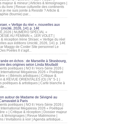
s majeur & mineur | Articles & témoignages |
s du livre | Revue culturelle des continents
 je me suis jointe à Resistir ? Article &
phie (fournie) par...
raer, « Vertige du réel », nouvelles aux
 Unicité, 2026, 141 p. 14€
 ÉTÉ 2026 | NUMÉRO SPÉCIAL «
ÉSIE AU FÉMININ », 1ER VOLET |
 & réception Irène Shraer, « Vertige du réel
lles aux éditions Unicité, 2026, 141 p. 14€
 par Maggy de Coster Site personnel Le
es Poètes Il s’agit...
ranée en échos : de Marseille à Strasbourg,
ire des origines selon Linda Moufadil
nts poétiques | NO II / Hors-Série 2026 |
l International Megalesia 2026 « Poétique
ère » | Bémols artistiques | Critique &
on & REVUE ORIENTALES (O) | N° 5-1 |
s poétiques & artistiques | Carte blanche à
te...
ion autour de Madame de Sévigné au
arnavalet à Paris
nts poétiques | NO II / Hors-Série 2026 |
l International Megalesia 2026 « Poétique
ère » | Critique & réception | Dossier majeur
les & témoignages | Revue Matrimoine |
ons / Invitations à voir | Agenda artistique...