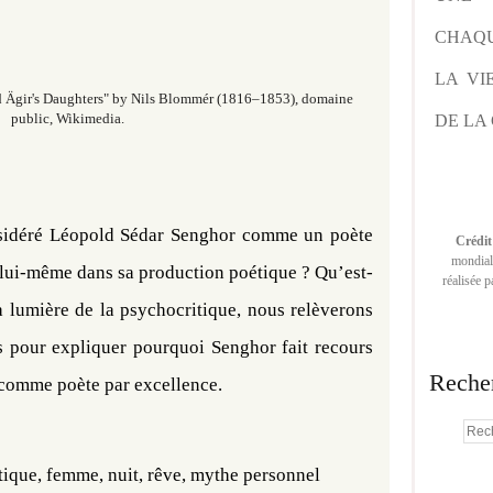
CHAQU
LA VI
d Ägir's Daughters" by
Nils Blommér (1816–1853)
, domaine
public, Wikimedia.
DE LA 
nsidéré Léopold Sédar Senghor comme un poète
Crédit
mondiale
e lui-même dans sa production poétique ? Qu’est-
réalisée 
a lumière de la psychocritique, nous relèverons
 pour expliquer pourquoi Senghor fait recours
Reche
r comme poète par excellence.
tique, femme, nuit, rêve, mythe personnel