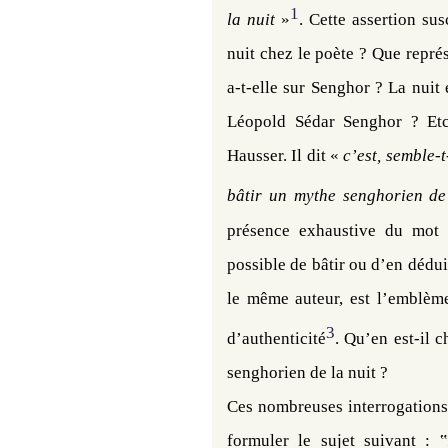
1
la nuit
»
. Cette assertion sus
nuit chez le poète ? Que repré
a-t-elle sur Senghor ? La nuit
Léopold Sédar Senghor ? Et
Hausser. Il dit «
c’est, semble-t
bâtir un mythe senghorien de
présence exhaustive du mot «
possible de bâtir ou d’en dédui
le même auteur, est l’emblèm
3
d’authenticité
. Qu’en est-il 
senghorien de la nuit ?
Ces nombreuses interrogations 
formuler le sujet suivant : ‟