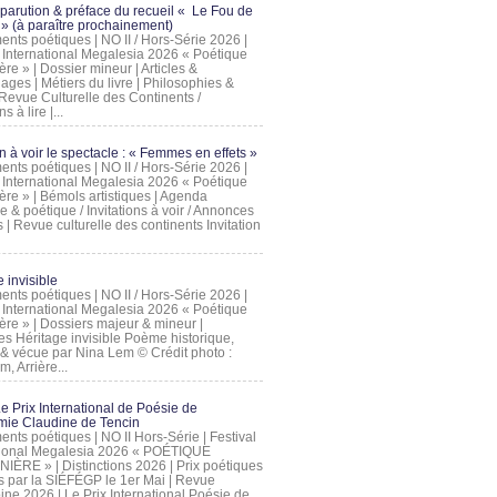
 parution & préface du recueil « Le Fou de
» (à paraître prochainement)
nts poétiques | NO II / Hors-Série 2026 |
l International Megalesia 2026 « Poétique
ère » | Dossier mineur | Articles &
ages | Métiers du livre | Philosophies &
Revue Culturelle des Continents /
ns à lire |...
on à voir le spectacle : « Femmes en effets »
nts poétiques | NO II / Hors-Série 2026 |
l International Megalesia 2026 « Poétique
ère » | Bémols artistiques | Agenda
ue & poétique / Invitations à voir / Annonces
 | Revue culturelle des continents Invitation
 invisible
nts poétiques | NO II / Hors-Série 2026 |
l International Megalesia 2026 « Poétique
ière » | Dossiers majeur & mineur |
ges Héritage invisible Poème historique,
e & vécue par Nina Lem © Crédit photo :
, Arrière...
Le Prix International de Poésie de
mie Claudine de Tencin
nts poétiques | NO II Hors-Série | Festival
tional Megalesia 2026 « POÉTIQUE
IÈRE » | Distinctions 2026 | Prix poétiques
és par la SIÉFÉGP le 1er Mai | Revue
ine 2026 | Le Prix International Poésie de