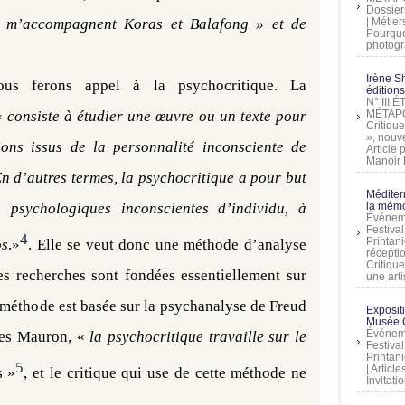
Dossier
e m’accompagnent Koras et Balafong » et de
| Métier
Pourquoi
photogra
Irène Sh
ous ferons appel à la psychocritique. La
éditions
N° III
 «
consiste à étudier une œuvre ou un texte pour
MÉTAPO
Critique
», nouve
tions issus de la personnalité inconsciente de
Article
Manoir D
n d’autres termes, la psychocritique a pour but
Méditer
 psychologiques inconscientes d’individu, à
la mémo
Événeme
Festiva
4
Printani
os
.»
. Elle se veut donc une méthode d’analyse
récepti
Critique
 ses recherches sont fondées essentiellement sur
une artis
a méthode est basée sur la psychanalyse de Freud
Exposit
Musée C
Événeme
rles Mauron, «
la psychocritique travaille sur le
Festiva
Printani
5
| Artic
s »
, et le critique qui use de cette méthode ne
Invitati