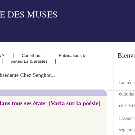
Bienv
s ?
Contribuer
Publications &
AuteurEs & artistes
bsédante Chez Senghor...
La rédac
éditoria
ans tous ses états (Varia sur la poésie)
ce site 
L’asso
septemb