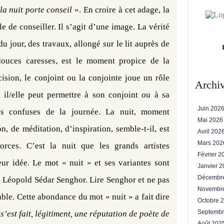
la nuit porte conseil
». En croire à cet adage, la
e de conseiller. Il s’agit d’une image. La vérité
 du jour, des travaux, allongé sur le lit auprès de
 douces caresses, est le moment propice de la
cision, le conjoint ou la conjointe joue un rôle
Archi
, il/elle peut permettre à son conjoint ou à sa
Juin 202
es confuses de la journée. La nuit, moment
Mai 202
n, de méditation, d’inspiration, semble-t-il, est
Avril 202
Mars 20
rces. C’est la nuit que les grands artistes
Février 
eur idée. Le mot « nuit » et ses variantes sont
Janvier 
Décembr
e Léopold Sédar Senghor. Lire Senghor et ne pas
Novembr
ble. Cette abondance du mot « nuit » a fait dire
Octobre 
Septemb
’est fait, légitiment, une réputation de poète de
Août 202