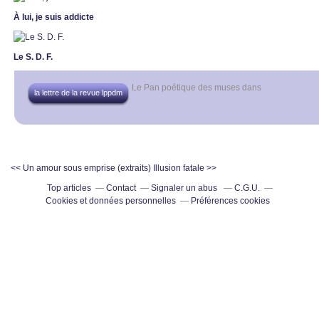
À lui, je suis addicte
Le S. D. F.
Le Pan poétique des muses
dans
la lettre de la revue lppdm
<< Un amour sous emprise (extraits)
Illusion fatale >>
Top articles
Contact
Signaler un abus
C.G.U.
Cookies et données personnelles
Préférences cookies