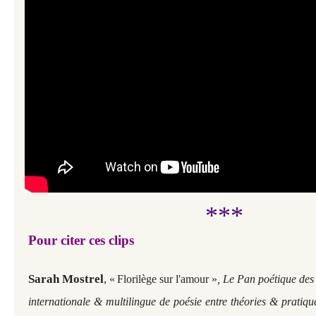
***
Pour citer ces clips
Sarah Mostrel
,
«
Florilège sur l'amour
»
, Le Pan poétique des
internationale & multilingue de poésie entre théories & pratiqu