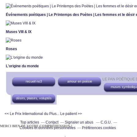
Événements poétiques | Le Printemps des Poètes | Les femmes et le désir 
Muses VIII & IX
Roses
L'origine du monde
LE PAN POÉTIQUE
recueil no3
amour en poésie
muses symboliqu
désirs, plaisirs, voluptés
<< Le Prix International du Plus...
Le patient >>
Top articles
Contact
Signaler un abus
C.G.U.
MERCI BIEN DE VOTRE COMPRÉHENSION !
Cookies et données personnelles
Préférences cookies