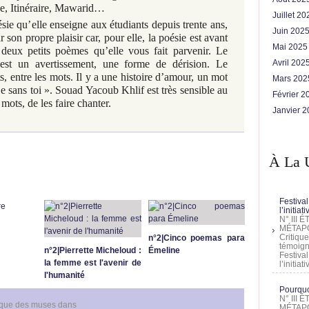
e
,
Itinéraire
,
Mawarid
…
Juillet 2
ésie qu’elle enseigne aux étudiants depuis trente ans,
Juin 202
on propre plaisir car, pour elle, la poésie est avant
Mai 202
deux petits poèmes qu’elle vous fait parvenir. Le
t un avertissement, une forme de dérision. Le
Avril 202
, entre les mots. Il y a une histoire d’amour, un mot
Mars 20
je sans toi ». Souad Yacoub Khlif est très sensible au
Février 
 mots, de l
es faire chanter.
Janvier 
À La 
Festival
l’initia
N° III
MÉTAPO
Critique
n°2|Cinco poemas para
témoign
n°2|Pierrette Micheloud :
Émeline
Festival
la femme est l'avenir de
l’initia
l'humanité
Pourquoi
N° III
ique des muses
dans
MÉTAPO