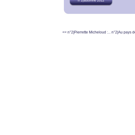
n°2|automne 2012
<< n°2|Pierrette Micheloud :...
n°2|Au pays de