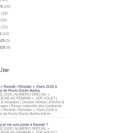
025
(20)
5
(19)
5
(29)
5
(21)
25
(14)
2025
(5)
2025
(8)
Une
 « Resistir / Résister », Paris 2026 à
tive de Rocío Durán-Barba
 ÉTÉ 2026 | NUMÉRO SPÉCIAL «
ÉSIE AU FÉMININ », 1ER VOLET |
 & réception | Dossier mineur | Articles &
ages | Revue culturelle des continents
 « Resistir / Résister », Paris 2026 à
tive de Rocío Durán-Barba Article...
 je me suis jointe à Resistir ?
 ÉTÉ 2026 | NUMÉRO SPÉCIAL «
ÉSIE AU FÉMININ », 1ER VOLET |