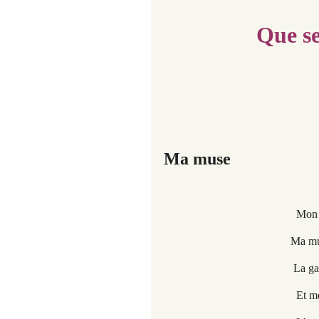
Que se
Ma muse
Mon poème est mauvais
Ma muse m’l’a dicté e
La garce, elle me jou
Et menace de s’en a