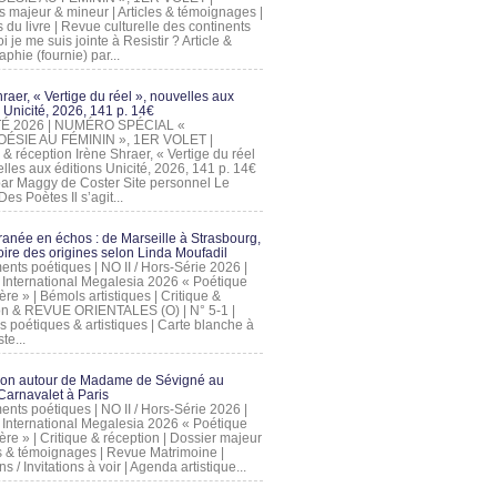
s majeur & mineur | Articles & témoignages |
s du livre | Revue culturelle des continents
 je me suis jointe à Resistir ? Article &
phie (fournie) par...
raer, « Vertige du réel », nouvelles aux
 Unicité, 2026, 141 p. 14€
 ÉTÉ 2026 | NUMÉRO SPÉCIAL «
ÉSIE AU FÉMININ », 1ER VOLET |
 & réception Irène Shraer, « Vertige du réel
lles aux éditions Unicité, 2026, 141 p. 14€
 par Maggy de Coster Site personnel Le
es Poètes Il s’agit...
ranée en échos : de Marseille à Strasbourg,
ire des origines selon Linda Moufadil
nts poétiques | NO II / Hors-Série 2026 |
l International Megalesia 2026 « Poétique
ère » | Bémols artistiques | Critique &
on & REVUE ORIENTALES (O) | N° 5-1 |
s poétiques & artistiques | Carte blanche à
te...
ion autour de Madame de Sévigné au
arnavalet à Paris
nts poétiques | NO II / Hors-Série 2026 |
l International Megalesia 2026 « Poétique
ère » | Critique & réception | Dossier majeur
les & témoignages | Revue Matrimoine |
ons / Invitations à voir | Agenda artistique...