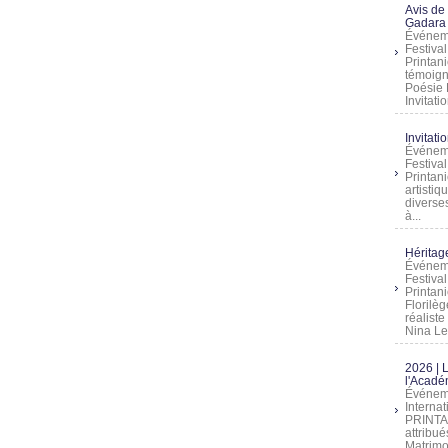
Avis de
Gadara 
Événeme
Festiva
Printani
témoign
Poésie 
Invitatio
Invitati
Événeme
Festiva
Printani
artistiq
diverses
à...
Héritage
Événeme
Festiva
Printan
Florilè
réalist
Nina Lem
2026 | 
l'Acadé
Événeme
Interna
PRINTAN
attribu
Matrimo