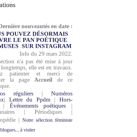
ations
Dernière nouveautés en date :
S POUVEZ DÉSORMAIS
VRE LE PAN POÉTIQUE
MUSES SUR INSTAGRAM
Info du 29 mars 2022.
section n'a pas été mise à jour
 longtemps, elle est en travaux.
lez patienter et merci de
lter la page
Accueil
de ce
ique.
os réguliers
|
Numéros
ux
|
Lettre du Ppdm
|
Hors-
|
Événements poétiques
|
onnaires | Périodiques |
lopédie |
Notre sélection féministe
 blogues... à visiter