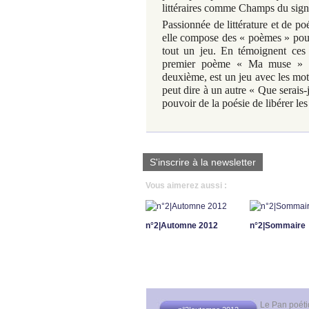
littéraires comme
Champs du sign
Passionnée de littérature et de po
elle compose des « poèmes » pour s
tout un jeu. En témoignent ces 
premier poème « Ma muse » es
deuxième, est un jeu avec les mots
peut dire à un autre « Que serais-
pouvoir de la poésie de libérer les
S'inscrire à la newsletter
Vous aimerez aussi :
n°2|Automne 2012
n°2|Sommaire
Le Pan poét