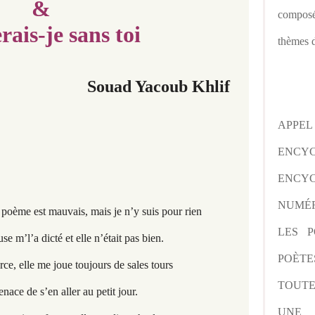
&
composé
rais-je sans toi
thèmes d
Souad Yacoub Khlif
APPE
ENCY
ENCYC
NUMÉR
, mais je n’y suis pour rien
LES P
t elle n’était pas bien.
POÈTE
e toujours de sales tours
TOUTE
ller au petit jour.
UNE 