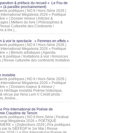
 parution & préface du recueil « Le Fou de
» (à paraître prochainement)
nts poétiques | NO II / Hors-Série 2026 |
l International Megalesia 2026 « Poétique
ère » | Dossier mineur | Articles &
ages | Métiers du livre | Philosophies &
Revue Culturelle des Continents /
ns à lire |...
on à voir le spectacle : « Femmes en effets »
nts poétiques | NO II / Hors-Série 2026 |
l International Megalesia 2026 « Poétique
ère » | Bémols artistiques | Agenda
ue & poétique / Invitations à voir / Annonces
 | Revue culturelle des continents Invitation
 invisible
nts poétiques | NO II / Hors-Série 2026 |
l International Megalesia 2026 « Poétique
ière » | Dossiers majeur & mineur |
ges Héritage invisible Poème historique,
e & vécue par Nina Lem © Crédit photo :
, Arrière...
Le Prix International de Poésie de
mie Claudine de Tencin
nts poétiques | NO II Hors-Série | Festival
tional Megalesia 2026 « POÉTIQUE
IÈRE » | Distinctions 2026 | Prix poétiques
és par la SIÉFÉGP le 1er Mai | Revue
ine 2026 | Le Prix International Poésie de