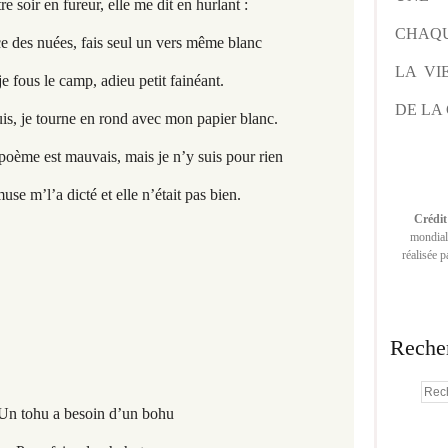
, elle me dit en hurlant :
CHAQU
is seul un vers même blanc
LA VI
 adieu petit fainéant.
DE LA 
 rond avec mon papier blanc.
, mais je n’y suis pour rien
t elle n’était pas bien.
Crédit
mondiale
réalisée 
Reche
hu a besoin d’un bohu