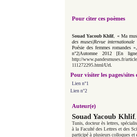
Pour citer ces poèmes
Souad Yacoub Khlif
,
« Ma muse
des muses|Revue internationale 
Poésie des femmes romandes »,
n°2|Automne 2012 [En ligne
http://www.pandesmuses.fr/article
111272295.html/
Url.
Pour visiter les pages/sites
Lien n°1
Lien n°2
Auteur(e)
Souad Yacoub Khlif
,
Tunis, docteur ès lettres, spécial
à la Faculté des Lettres et des 
participé à plusieurs colloques et