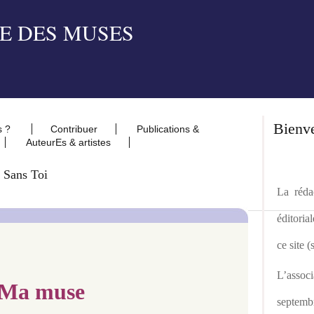
Bienv
s ?
Contribuer
Publications &
AuteurEs & artistes
 Sans Toi
La rédac
éditoria
ce site 
L’asso
Ma muse
septemb