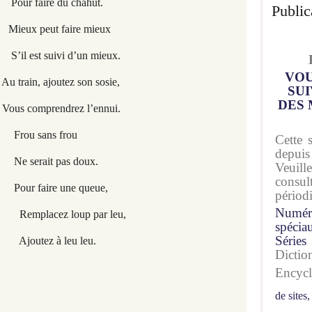
u chahut.
Public
aire mieux
 d’un mieux.
VOU
in, ajoutez son sosie,
SUI
DES 
comprendrez l’ennui.
 frou
Cette 
depuis
as doux.
Veuil
consu
ne queue,
périod
Numér
up par leu,
spécia
Séries
leu leu.
Dicti
Encyc
de sites,