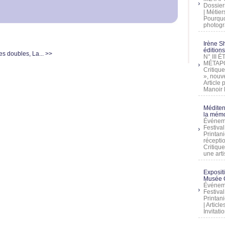
Dossier
| Métier
Pourquoi
photogra
Irène Sh
éditions
s doubles, La... >>
N° III
MÉTAPO
Critique
», nouve
Article
Manoir D
Méditer
la mémo
Événeme
Festiva
Printani
récepti
Critique
une artis
Exposit
Musée C
Événeme
Festiva
Printani
| Artic
Invitati