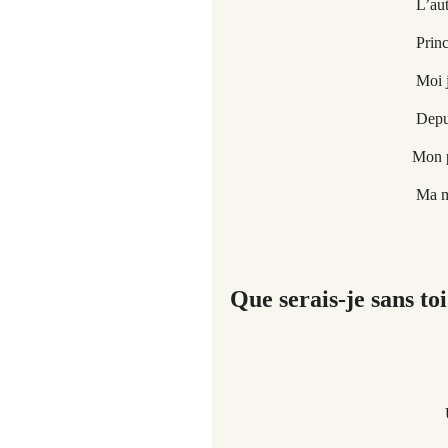
L’autre soir en fureur
Prince des nuées, fa
Moi je fous le camp,
Depuis, je tourne en
Mon poème est mauvais
Ma muse m’l’a dicté e
Que serais-je sans toi
Un to