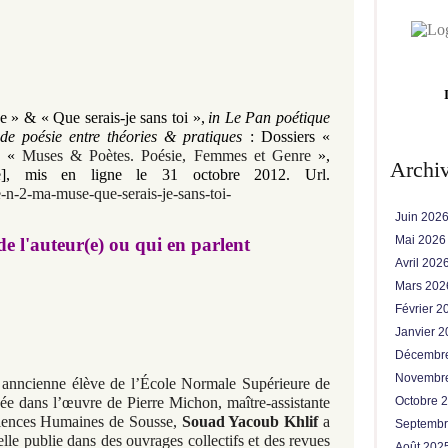
 » & « Que serais-je sans toi »,
in Le Pan poétique
de poésie entre théories & pratiques
:
Dossiers «
«
Muses & Poètes. Poésie, Femmes et Genre
»,
Archi
]
,
mis en ligne le 31
octobre
2012. Url.
-n-2-ma-muse-que-serais-je-sans-toi-
Juin 202
Mai 202
 de l'auteur(e) ou qui en parlent
Avril 202
Mars 20
Février 
Janvier 
Décembr
Novembr
 anncienne élève de l’École Normale Supérieure de
isée dans l’œuvre de Pierre Michon, maître-assistante
Octobre 
Sciences Humaines de Sousse,
Souad Yacoub Khlif
a
Septemb
 elle publie dans des ouvrages collectifs et des revues
Août 202