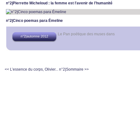
n°2|Pierrette Micheloud : la femme est l'avenir de l'humanité
n°2|Cinco poemas para Émeline
Le Pan poétique des muses
dans
n°2|automne 2012
<< L’essence du corps, Olivier...
n°2|Sommaire >>