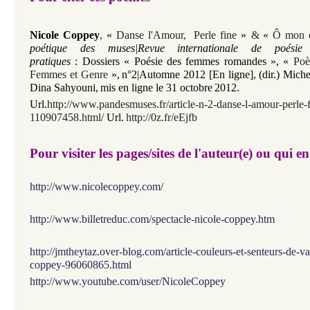
Nicole Coppey
,
«
Danse l'Amour,
Perle fine
»
&
«
Ô mon 
poétique des muses|Revue internationale de poésie
pratiques
:
Dossiers « Poésie des femmes romandes »,
«
Poèt
Femmes et Genre
»
,
n°2|Automne 2012 [En ligne],
(dir.) Mich
Dina Sahyouni,
mis en ligne le 31 octobre
2012.
Url.
http://www.pandesmuses.fr/article-n-2-danse-l-amour-perle-
110907458.html/
Url.
http://0z.fr/eEjfb
Pour visiter les pages/sites de l'auteur(e) ou qui e
http://www.nicolecoppey.com/
http://www.billetreduc.com/spectacle-nicole-coppey.htm
http://jmtheytaz.over-blog.com/article-couleurs-et-senteurs-de-v
coppey-96060865.html
http://www.youtube.com/user/NicoleCoppey