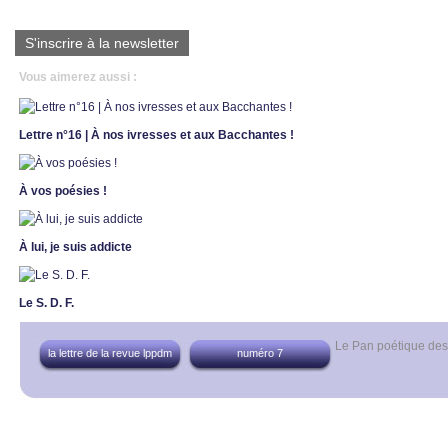
S'inscrire à la newsletter
Vous aimerez aussi :
Lettre n°16 | À nos ivresses et aux Bacchantes !
À vos poésies !
À lui, je suis addicte
Le S. D. F.
Le Pan poétique de
la lettre de la revue lppdm
numéro 7