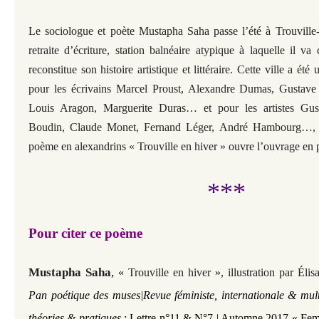
Le sociologue et poète Mustapha Saha passe l’été à Trouville-
retraite d’écriture, station balnéaire atypique à laquelle il va
reconstitue son histoire artistique et littéraire. Cette ville a été
pour les écrivains Marcel Proust, Alexandre Dumas, Gustave
Louis Aragon, Marguerite Duras… et pour les artistes Gu
Boudin, Claude Monet, Fernand Léger, André Hambourg…, e
poème en alexandrins « Trouville en hiver » ouvre l’ouvrage en 
***
Pour citer ce poème
Mustapha Saha
,
«
Trouville en hiver
»
,
illustration par Élis
Pan poétique des muses|Revue féministe, internationale & mult
théories & pratiques
: Lettre n°11
& N°7 | Automne 2017
«
Femm