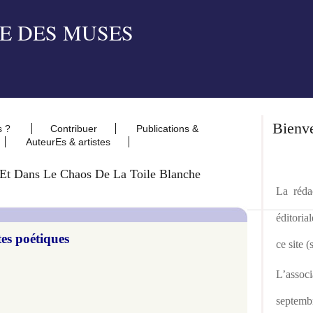
Bienv
s ?
Contribuer
Publications &
AuteurEs & artistes
! Et Dans Le Chaos De La Toile Blanche
La rédac
éditoria
tes poétiques
ce site 
L’asso
septemb