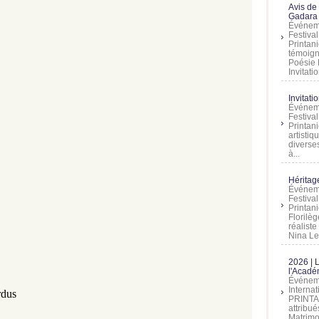
Avis de
Gadara 
Événeme
Festiva
Printani
témoign
Poésie 
Invitatio
Invitati
Événeme
Festiva
Printani
artistiq
diverses
à...
Héritage
Événeme
Festiva
Printan
Florilè
réalist
Nina Lem
2026 | 
l'Acadé
Événeme
Interna
rdus
PRINTAN
attribu
Matrimo