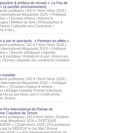
 parution & préface du recueil « Le Fou de
» (à paraître prochainement)
nts poétiques | NO II / Hors-Série 2026 |
l International Megalesia 2026 « Poétique
ère » | Dossier mineur | Articles &
ages | Métiers du livre | Philosophies &
Revue Culturelle des Continents /
ns à lire |...
on à voir le spectacle : « Femmes en effets »
nts poétiques | NO II / Hors-Série 2026 |
l International Megalesia 2026 « Poétique
ère » | Bémols artistiques | Agenda
ue & poétique / Invitations à voir / Annonces
 | Revue culturelle des continents Invitation
 invisible
nts poétiques | NO II / Hors-Série 2026 |
l International Megalesia 2026 « Poétique
ière » | Dossiers majeur & mineur |
ges Héritage invisible Poème historique,
e & vécue par Nina Lem © Crédit photo :
, Arrière...
Le Prix International de Poésie de
mie Claudine de Tencin
nts poétiques | NO II Hors-Série | Festival
tional Megalesia 2026 « POÉTIQUE
IÈRE » | Distinctions 2026 | Prix poétiques
és par la SIÉFÉGP le 1er Mai | Revue
ine 2026 | Le Prix International Poésie de