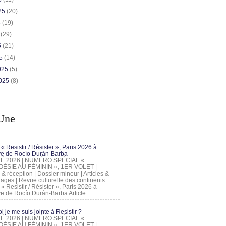
025
(20)
5
(19)
5
(29)
5
(21)
25
(14)
2025
(5)
2025
(8)
Une
 « Resistir / Résister », Paris 2026 à
tive de Rocío Durán-Barba
 ÉTÉ 2026 | NUMÉRO SPÉCIAL «
ÉSIE AU FÉMININ », 1ER VOLET |
 & réception | Dossier mineur | Articles &
ages | Revue culturelle des continents
 « Resistir / Résister », Paris 2026 à
tive de Rocío Durán-Barba Article...
 je me suis jointe à Resistir ?
 ÉTÉ 2026 | NUMÉRO SPÉCIAL «
ÉSIE AU FÉMININ », 1ER VOLET |