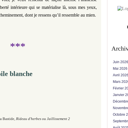
liberté intérieure qui se matérialise là, sous mes yeux,
g cheminement, dont je ressens qu’il ressemble au mien.
***
Archi
Juin 202
Mai 202
oile blanche
Avril 202
Mars 20
Février 
Janvier 
Décembr
Novembr
Octobre 
a Bastide,
Rideau d'herbes ou Jaillissement 2
Septemb
Août 202