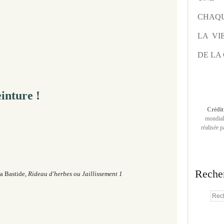
CHAQU
LA VI
DE LA 
einture !
Crédit
mondiale
réalisée 
Reche
a Bastide,
Rideau d'herbes ou Jaillissement 1