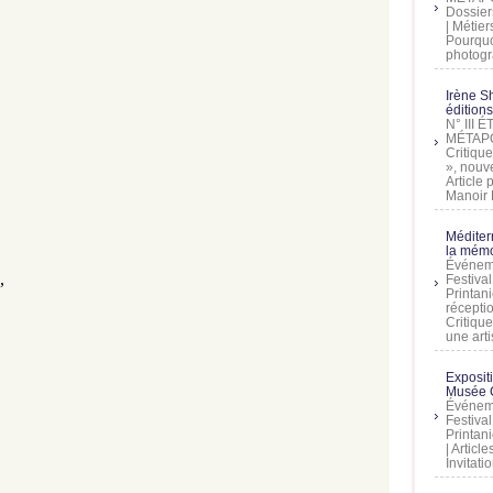
Dossier
| Métier
Pourquoi
photogra
Irène Sh
éditions
N° III
MÉTAPO
Critique
», nouve
Article
Manoir D
Méditer
la mémo
Événeme
,
Festiva
Printani
récepti
Critique
une artis
Exposit
Musée C
Événeme
Festiva
Printani
| Artic
Invitati