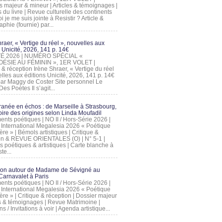
s majeur & mineur | Articles & témoignages |
s du livre | Revue culturelle des continents
 je me suis jointe à Resistir ? Article &
phie (fournie) par...
raer, « Vertige du réel », nouvelles aux
 Unicité, 2026, 141 p. 14€
 ÉTÉ 2026 | NUMÉRO SPÉCIAL «
ÉSIE AU FÉMININ », 1ER VOLET |
 & réception Irène Shraer, « Vertige du réel
lles aux éditions Unicité, 2026, 141 p. 14€
 par Maggy de Coster Site personnel Le
es Poètes Il s’agit...
ranée en échos : de Marseille à Strasbourg,
ire des origines selon Linda Moufadil
nts poétiques | NO II / Hors-Série 2026 |
l International Megalesia 2026 « Poétique
ère » | Bémols artistiques | Critique &
on & REVUE ORIENTALES (O) | N° 5-1 |
s poétiques & artistiques | Carte blanche à
te...
ion autour de Madame de Sévigné au
arnavalet à Paris
nts poétiques | NO II / Hors-Série 2026 |
l International Megalesia 2026 « Poétique
ère » | Critique & réception | Dossier majeur
les & témoignages | Revue Matrimoine |
ons / Invitations à voir | Agenda artistique...