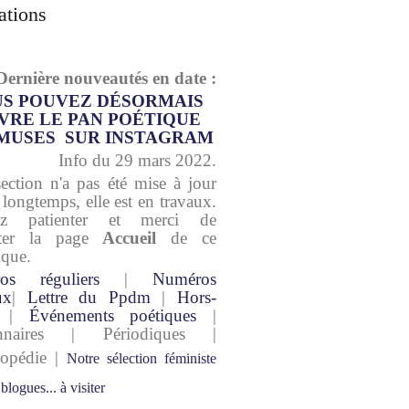
ations
Dernière nouveautés en date :
S POUVEZ DÉSORMAIS
VRE LE PAN POÉTIQUE
MUSES SUR INSTAGRAM
Info du 29 mars 2022.
section n'a pas été mise à jour
 longtemps, elle est en travaux.
lez patienter et merci de
lter la page
Accueil
de ce
ique.
os réguliers
|
Numéros
ux
|
Lettre du Ppdm
|
Hors-
|
Événements poétiques
|
onnaires | Périodiques |
lopédie |
Notre sélection féministe
 blogues... à visiter