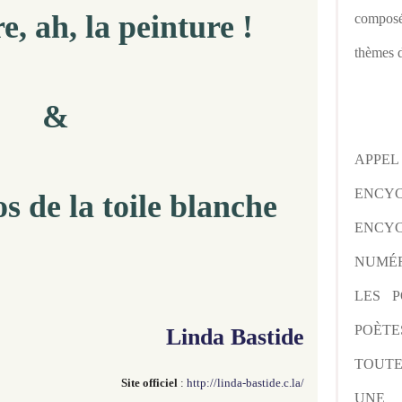
e, ah, la peinture !
composé
thèmes d
&
APPE
ENCY
s de la toile blanche
ENCYC
NUMÉR
LES P
POÈTE
Linda Bastide
TOUTE
Site officiel
:
http://linda-bastide.c.la/
UNE 