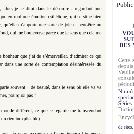
Public
, alors je le dirai dans le désordre : regardant une
oque en moi une émotion esthétique, qui se situe bien
e, qu’elle m’apporte une sorte de joie et peut-être un
VOU
fond, qui me bouleverse parce que je sens que cela me
SUI
DES 
e bonheur que j’ai de s’émerveiller, d’admirer ce qui
Cette 
rer dans une sorte de contemplation désintéressée du
depuis
Veuil
consu
périod
 parle souvent – de beauté, dans le sens où elle va va
Numér
mer, pourquoi pas ?
spécia
Séries
Dicti
 monde différent, ce que je regarde me transcendant
Encyc
 un rien inexplicable).
de sites,
 vois, je veux ressentir de façon intense l’immense