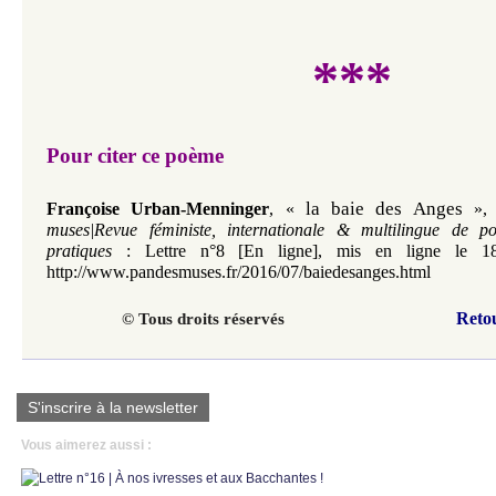
***
Pour citer ce poème
la baie des Anges
Françoise Urban-Menninger
,
«
»
muses|Revue féministe, internationale & multilingue de p
pratiques
: Lettre n°8 [En ligne], mis en ligne le 18
http://www.pandesmuses.fr/2016/07/baiedesanges.html
Reto
© Tous droits réservés
S'inscrire à la newsletter
Vous aimerez aussi :