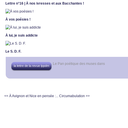
Lettre n°16 | À nos ivresses et aux Bacchantes !
À vos poésies !
À lui, je suis addicte
Le S. D. F.
Le Pan poétique des muses
dans
la lettre de la revue lppdm
<< À Avignon et Nice en pensée :...
Circumabulation >>