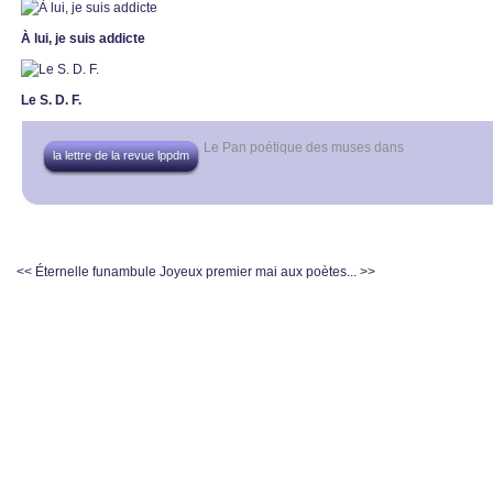
À lui, je suis addicte
Le S. D. F.
Le Pan poétique des muses
dans
la lettre de la revue lppdm
<< Éternelle funambule
Joyeux premier mai aux poètes... >>