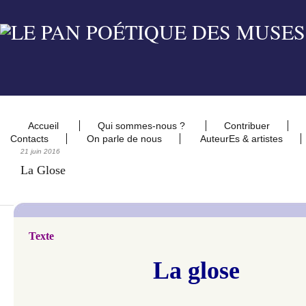
Accueil
Qui sommes-nous ?
Contribuer
Contacts
On parle de nous
AuteurEs & artistes
21 juin 2016
La Glose
Texte
La glose