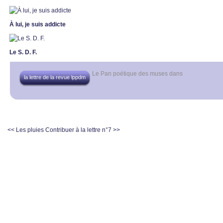
À lui, je suis addicte
Le S. D. F.
Le Pan poétique des muses
dans
la lettre de la revue lppdm
<< Les pluies
Contribuer à la lettre n°7 >>