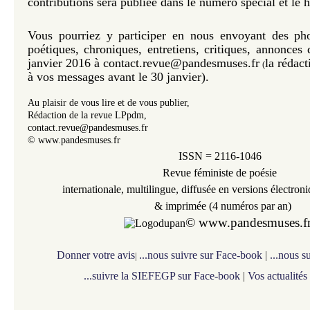
contributions sera publiée dans le numéro spécial et le 
Vous pourriez y participer en nous envoyant des phot
poétiques, chroniques, entretiens, critiques, annonces 
janvier 2016
à contact.revue@pandesmuses.fr
la rédac
(
à vos messages avant le 30 janvier).
Au plaisir de vous lire et de vous publier,
Rédaction de la revue LPpdm,
contact.revue@pandesmuses.fr
© www.pandesmuses.fr
ISSN = 2116-1046
Revue féministe de poésie
internationale,
multilingue,
diffusée en versions électron
& imprimée (4 numéros par an)
©
www.pandesmuses.f
Donner votre avis
...nous suivre sur Face-book
|
...nous s
|
...suivre la SIEFEGP sur Face-book
|
Vos actualités