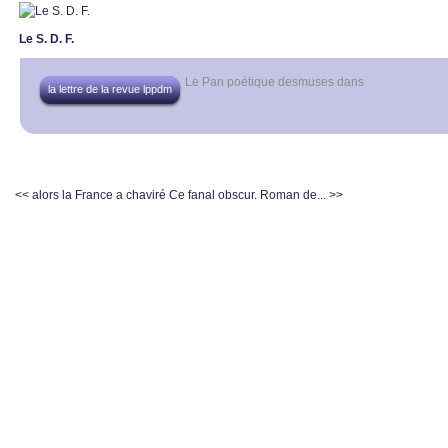
Le S. D. F.
Le Pan poétique desmuses
dans
la lettre de la revue lppdm
<< alors la France a chaviré
Ce fanal obscur. Roman de... >>