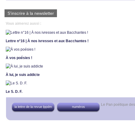
S'inscrire à la newsletter
Vous aimerez aussi :
Lettre n°16 | À nos ivresses et aux Bacchantes !
À vos poésies !
À lui, je suis addicte
Le S. D. F.
Le Pan poétique de
la lettre de la revue lppdm
numéros