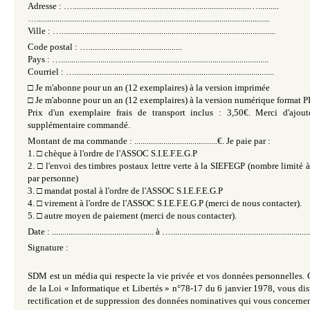
Adresse : ….....................................................................................…..........
…................................................................................................................
Ville : ….......................................................................................................
Code postal : ….............................................
Pays : …....................................................................................................
Courriel : …................................................................................................
□
Je m'abonne pour un an (12 exemplaires) à la version imprimée
□
Je m'abonne pour un an (12 exemplaires) à la version numérique format 
Prix d'un exemplaire frais de transport inclus : 3,50€. Merci d'ajou
supplémentaire commandé.
Montant de ma commande : ........................................€. Je paie par :
1.
□
chèque à l'ordre de l'ASSOC S.I.E.F.E.G.P
2.
□
l'envoi des timbres postaux lettre verte à la SIEFEGP (nombre limit
par personne)
3.
□
mandat postal à l'ordre de l'ASSOC S.I.E.F.E.G.P
4.
□
virement à l'ordre de l'ASSOC S.I.E.F.E.G.P (merci de nous contacter).
5.
□
autre moyen de paiement (merci de nous contacter).
Date : ................................................. à …...................................................................
Signature :
SDM est un média qui respecte la vie privée et vos données personnelles. 
de la Loi « Informatique et Libertés » n°78-17 du 6 janvier 1978, vous dis
rectification et de suppression des données nominatives qui vous concernen