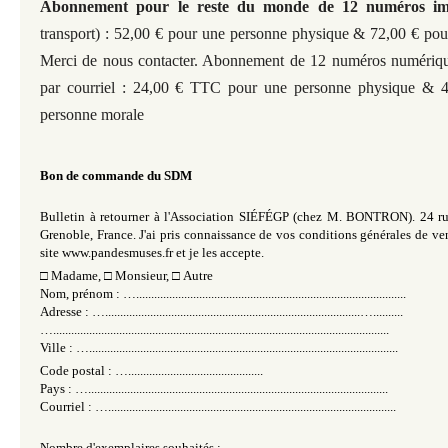
Abonnement pour le reste du monde
de 12 numéros im
transport)
: 52,00 € pour une personne physique & 72,00 € pou
Merci de nous contacter. Abonnement de 12 numéros numériqu
par courriel : 24,00 € TTC pour une personne physique &
personne morale
Bon de commande du SDM
Bulletin à retourner à l'Association SIÉFÉGP (chez M. BONTRON). 24 r
Grenoble, France. J'ai pris connaissance de vos conditions générales de ven
site www.pandesmuses.fr et je les accepte
.
□
Madame,
□
Monsieur,
□
Autre
Nom, prénom : …..........................................................................................
Adresse : ….....................................................................................…..........
…................................................................................................................
Ville : ….......................................................................................................
Code postal : ….............................................
Pays : …....................................................................................................
Courriel : …................................................................................................
Nombre d'exemplaires souhaités : …...............................