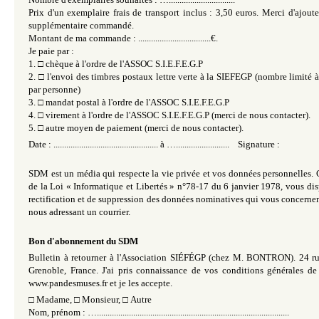
Prix d'un exemplaire frais de transport inclus : 3,50 euros. Merci d'ajout
supplémentaire commandé.
Montant de ma commande : ..................................€.
Je paie par :
1.
□
chèque à l'ordre de l'ASSOC S.I.E.F.E.G.P
2.
□
l'envoi des timbres postaux lettre verte à la SIEFEGP (nombre limit
par personne)
3.
□
mandat postal à l'ordre de l'ASSOC S.I.E.F.E.G.P
4.
□
virement à l'ordre de l'ASSOC S.I.E.F.E.G.P (merci de nous contacter).
5.
□
autre moyen de paiement (merci de nous contacter).
Date : ................................................. à …......................... Signature :
SDM est un média qui respecte la vie privée et vos données personnelles. 
de la Loi « Informatique et Libertés » n°78-17 du 6 janvier 1978, vous dis
rectification et de suppression des données nominatives qui vous concernen
nous adressant un courrier.
Bon d'abonnement du SDM
Bulletin à retourner à l'Association SIÉFÉGP (chez M. BONTRON). 24 r
Grenoble, France. J'ai pris connaissance de vos conditions générales de 
www.pandesmuses.fr et je les accepte.
□
Madame,
□
Monsieur,
□
Autre
Nom, prénom : …..........................................................................................