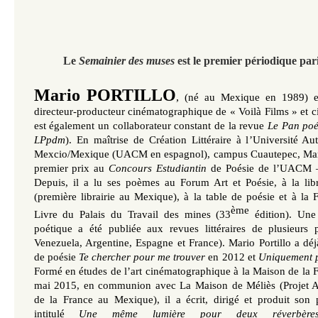
Le
Semainier des muses
est le premier périodique pari
Mario PORTILLO
,
(né au Mexique en 1989) e
directeur-producteur cinématographique de « Voilà Films » et ci
est également un collaborateur constant de la revue
Le Pan poé
LPpdm
). En maîtrise de Création Littéraire à l
’
Université Au
Mexcio/Mexique (UACM en espagnol), campus Cuautepec, Mario
premier prix au
Concours Estudiantin
de Poésie de l
’
UACM –
Depuis, il a lu ses poèmes au Forum Art et Poésie, à la lib
(première librairie au Mexique), à la table de poésie et à la F
ème
Livre du Palais du Travail des mines (33
édition). Un
poétique a été publiée aux revues littéraires de plusieurs 
Venezuela, Argentine, Espagne et France). Mario Portillo a déj
de poésie
Te chercher pour me trouver
en 2012 et
Uniquement 
Formé en études de l
’
art cinématographique à la Maison de la
mai 2015, en communion avec La Maison de Méliès (Projet Au
de la France au Mexique), il a écrit, dirigé et produit son 
intitulé
Une même lumière pour deux réverbèr