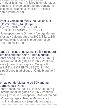
s majeur & mineur | Articles & témoignages |
s du livre | Revue culturelle des continents
 je me suis jointe à Resistir ? Article &
phie (fournie) par...
raer, « Vertige du réel », nouvelles aux
 Unicité, 2026, 141 p. 14€
 ÉTÉ 2026 | NUMÉRO SPÉCIAL «
ÉSIE AU FÉMININ », 1ER VOLET |
 & réception Irène Shraer, « Vertige du réel
lles aux éditions Unicité, 2026, 141 p. 14€
 par Maggy de Coster Site personnel Le
es Poètes Il s’agit...
ranée en échos : de Marseille à Strasbourg,
ire des origines selon Linda Moufadil
nts poétiques | NO II / Hors-Série 2026 |
l International Megalesia 2026 « Poétique
ère » | Bémols artistiques | Critique &
on & REVUE ORIENTALES (O) | N° 5-1 |
s poétiques & artistiques | Carte blanche à
te...
ion autour de Madame de Sévigné au
arnavalet à Paris
nts poétiques | NO II / Hors-Série 2026 |
l International Megalesia 2026 « Poétique
ère » | Critique & réception | Dossier majeur
les & témoignages | Revue Matrimoine |
ons / Invitations à voir | Agenda artistique...