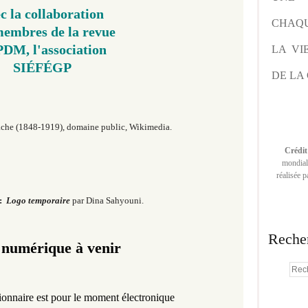
c la collaboration
CHAQU
membres de la revue
DM, l'association
LA VI
SIÉFÉGP
DE LA 
che (1848-1919), domaine public, Wikimedia.
Crédit
mondiale
réalisée 
 :
​​​​Logo temporaire
par Dina Sahyouni
.
Reche
numérique à venir
tionnaire est pour le moment
électronique