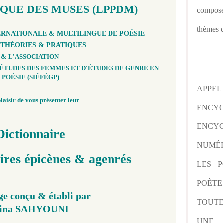
IQUE DES MUSES (LPPDM)
composé
thèmes d
ERNATIONALE & MULTILINGUE DE POÉSIE
E
THÉORIES & PRATIQUES
&
​ ​​​​​​L'ASSOCIATION
ÉTUDES DES FEMMES ET D'ÉTUDES DE GENRE EN
POÉSIE (SIÉFÉGP)
APPE
plaisir de vous présenter leur
ENCY
ENCYC
Dictionnaire
NUMÉR
ires épicènes
& agenrés
LES P
POÈTE
e conçu & établi par
TOUTE
ina SAHYOUNI
UNE 