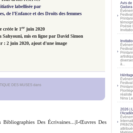
Avis de
itiative labellisée par
Gadara 
Événeme
les, de l’Enfance et des Droits des femmes
Festiva
Printani
témoign
Poésie 
er
 créée le 1
juin 2020
Invitatio
na Sahyouni, mis en ligne par David Simon
Invitati
r : 2 juin 2020, ajout d'une image
Événeme
Festiva
Printani
artistiq
diverses
à...
Héritage
Événeme
Festiva
ÉTIQUE DES MUSES
dans
Printan
Florilè
réalist
Nina Lem
2026 | 
l'Acadé
Événeme
Interna
s Bibliographies Des Écrivaines...|I-Œuvres Des
PRINTAN
attribu
Matrimo