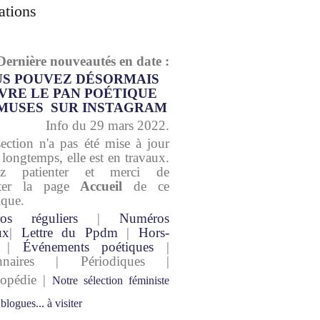
ations
Dernière nouveautés en date :
S POUVEZ DÉSORMAIS
VRE LE PAN POÉTIQUE
MUSES SUR INSTAGRAM
Info du 29 mars 2022.
section n'a pas été mise à jour
 longtemps, elle est en travaux.
lez patienter et merci de
lter la page
Accueil
de ce
ique.
os réguliers
|
Numéros
ux
|
Lettre du Ppdm
|
Hors-
|
Événements poétiques
|
onnaires | Périodiques |
lopédie |
Notre sélection féministe
 blogues... à visiter