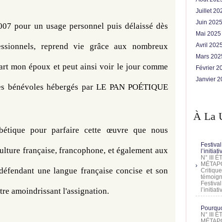
Juillet 2
Juin 202
7 pour un usage personnel puis délaissé dès 
Mai 202
ssionnels, reprend vie grâce aux nombreux 
Avril 202
Mars 20
rt mon époux et peut ainsi voir le jour comme 
Février 
Janvier 
mes bénévoles hébergés par LE PAN POÉTIQUE 
À La 
abétique pour parfaire cette œuvre que nous 
Festival
culture française, francophone, et également aux 
l’initia
N° III
MÉTAPO
défendant une langue française concise et son 
Critique
témoign
Festival
tre amoindrissant l'assignation. 
l’initia
Pourquoi
N° III
MÉTAPO