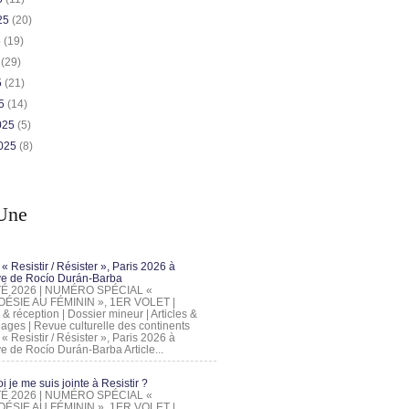
025
(20)
5
(19)
5
(29)
5
(21)
25
(14)
2025
(5)
2025
(8)
Une
 « Resistir / Résister », Paris 2026 à
tive de Rocío Durán-Barba
 ÉTÉ 2026 | NUMÉRO SPÉCIAL «
ÉSIE AU FÉMININ », 1ER VOLET |
 & réception | Dossier mineur | Articles &
ages | Revue culturelle des continents
 « Resistir / Résister », Paris 2026 à
tive de Rocío Durán-Barba Article...
 je me suis jointe à Resistir ?
 ÉTÉ 2026 | NUMÉRO SPÉCIAL «
ÉSIE AU FÉMININ », 1ER VOLET |