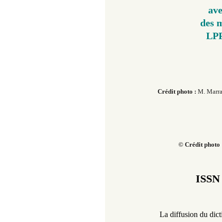
ave
des 
LPP
Crédit photo :
M. Marra
© Crédit photo
ISSN 
La diffusion du dic