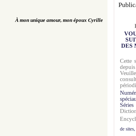
Public
À mon unique amour, mon époux Cyrille
VOU
SUI
DES 
Cette 
depuis
Veuil
consu
périod
Numér
spécia
Séries
Dicti
Encyc
de sites,