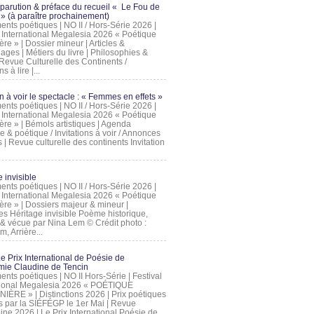
 parution & préface du recueil « Le Fou de
» (à paraître prochainement)
nts poétiques | NO II / Hors-Série 2026 |
l International Megalesia 2026 « Poétique
ère » | Dossier mineur | Articles &
ages | Métiers du livre | Philosophies &
Revue Culturelle des Continents /
ns à lire |...
on à voir le spectacle : « Femmes en effets »
nts poétiques | NO II / Hors-Série 2026 |
l International Megalesia 2026 « Poétique
ère » | Bémols artistiques | Agenda
ue & poétique / Invitations à voir / Annonces
 | Revue culturelle des continents Invitation
 invisible
nts poétiques | NO II / Hors-Série 2026 |
l International Megalesia 2026 « Poétique
ière » | Dossiers majeur & mineur |
ges Héritage invisible Poème historique,
e & vécue par Nina Lem © Crédit photo :
, Arrière...
Le Prix International de Poésie de
mie Claudine de Tencin
nts poétiques | NO II Hors-Série | Festival
tional Megalesia 2026 « POÉTIQUE
IÈRE » | Distinctions 2026 | Prix poétiques
és par la SIÉFÉGP le 1er Mai | Revue
ine 2026 | Le Prix International Poésie de