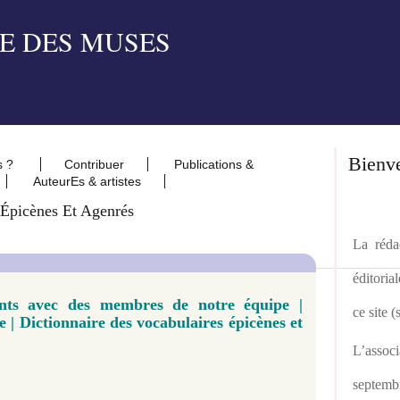
Bienv
s ?
Contribuer
Publications &
AuteurEs & artistes
 Épicènes Et Agenrés
La rédac
éditoria
nts avec des membres de notre équipe |
ce site 
e | Dictionnaire des vocabulaires épicènes et
L’asso
septemb