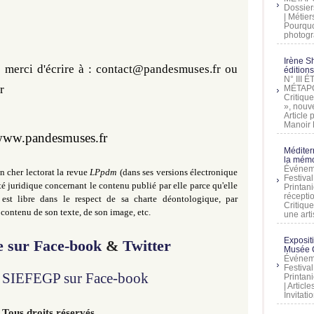
Dossier
| Métier
Pourquoi
photogra
Irène Sh
 merci d'écrire à : 
contact@pandesmuses.fr 
ou 
éditions
N° III
r
MÉTAPO
Critique
», nouve
Article
Manoir D
ww.pandesmuses.fr
Méditer
la mémo
Événeme
 cher lectorat la revue
LPpdm
(dans ses versions électronique
Festiva
té juridique concernant le contenu publié par elle parce qu'elle
Printani
récepti
est libre dans le respect de sa charte déontologique, par
Critique
contenu de son texte, de son image, etc.
une artis
Exposit
re sur Face-book
&
Twitter
Musée C
Événeme
Festiva
la SIEFEGP sur Face-book
Printani
| Artic
Invitati
 Tous droits réservés