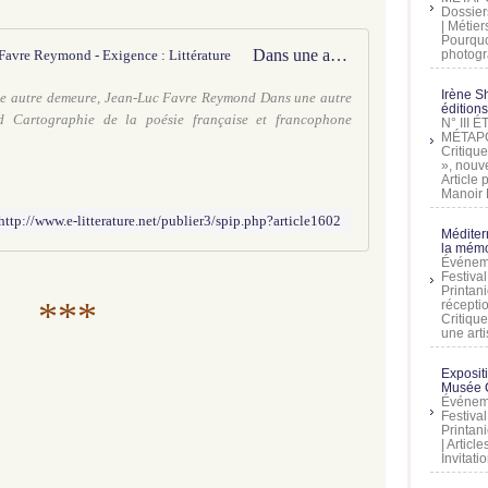
Dossier
| Métier
Pourquoi
Dans une autre demeure, Jean-Luc Favre Reymond - Exigence : Littérature
photogra
Irène Sh
 autre demeure, Jean-Luc Favre Reymond Dans une autre
éditions
 Cartographie de la poésie française et francophone
N° III
MÉTAPO
Critique
», nouve
Article
Manoir D
http://www.e-litterature.net/publier3/spip.php?article1602
Méditer
la mémo
Événeme
Festiva
Printani
***
récepti
Critique
une artis
Exposit
Musée C
Événeme
Festiva
Printani
| Artic
Invitati