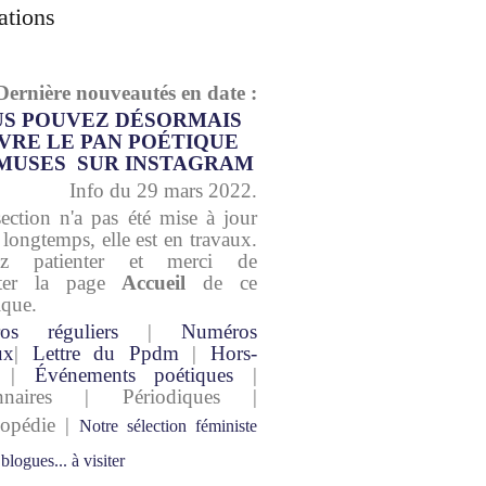
ations
Dernière nouveautés en date :
S POUVEZ DÉSORMAIS
VRE LE PAN POÉTIQUE
MUSES SUR INSTAGRAM
Info du 29 mars 2022.
section n'a pas été mise à jour
 longtemps, elle est en travaux.
lez patienter et merci de
lter la page
Accueil
de ce
ique.
os réguliers
|
Numéros
ux
|
Lettre du Ppdm
|
Hors-
|
Événements poétiques
|
onnaires | Périodiques |
lopédie |
Notre sélection féministe
 blogues... à visiter