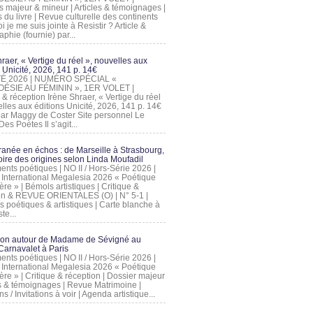
s majeur & mineur | Articles & témoignages |
s du livre | Revue culturelle des continents
 je me suis jointe à Resistir ? Article &
phie (fournie) par...
raer, « Vertige du réel », nouvelles aux
 Unicité, 2026, 141 p. 14€
 ÉTÉ 2026 | NUMÉRO SPÉCIAL «
ÉSIE AU FÉMININ », 1ER VOLET |
 & réception Irène Shraer, « Vertige du réel
lles aux éditions Unicité, 2026, 141 p. 14€
 par Maggy de Coster Site personnel Le
es Poètes Il s’agit...
ranée en échos : de Marseille à Strasbourg,
ire des origines selon Linda Moufadil
nts poétiques | NO II / Hors-Série 2026 |
l International Megalesia 2026 « Poétique
ère » | Bémols artistiques | Critique &
on & REVUE ORIENTALES (O) | N° 5-1 |
s poétiques & artistiques | Carte blanche à
te...
ion autour de Madame de Sévigné au
arnavalet à Paris
nts poétiques | NO II / Hors-Série 2026 |
l International Megalesia 2026 « Poétique
ère » | Critique & réception | Dossier majeur
les & témoignages | Revue Matrimoine |
ons / Invitations à voir | Agenda artistique...