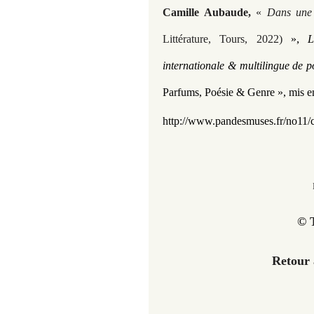
Camille Aubaude
,
«
Dans une
, 
Littérature, Tours, 2022)
»
L
internationale & multilingue de p
Parfums, Poésie & Genre », mis en 
http://www.pandesmuses.fr
/
no11/
© T
Retour