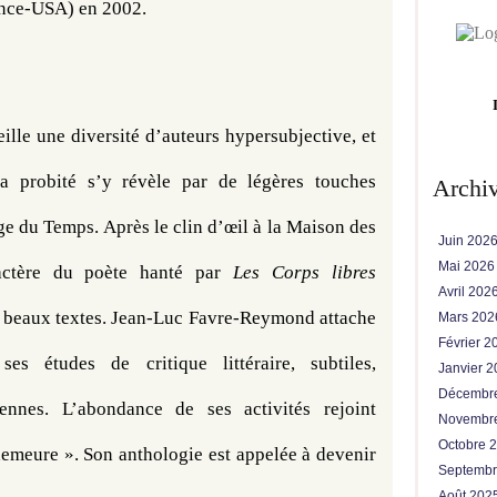
rance-USA) en 2002.
ille une diversité d’auteurs hypersubjective, et 
a probité s’y révèle par de légères touches 
Archi
ge du Temps. Après le clin d’œil à la Maison des 
Juin 202
Mai 202
actère du poète hanté par 
Les Corps libres 
Avril 202
s beaux textes. Jean-Luc Favre-Reymond attache 
Mars 20
Février 
s études de critique littéraire, subtiles, 
Janvier 
Décembr
riennes. L’abondance de ses activités rejoint 
Novembr
Octobre 
demeure ». Son anthologie est appelée à devenir 
Septemb
Août 202