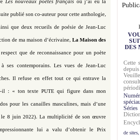
re 
Les nouveaux poètes français
 où j’ai eu la 
Public
nsuite publié son co-auteur pour cette anthologie, 
ainsi que deux recueils de poésie de Jean-Luc 
VOU
tion de ma maison d’écrivaine, 
La Maison des 
SUI
DES 
e respect que de reconnaissance pour un poète 
Cette 
f à ses contemporains. Les vues de Jean-Luc 
depuis
Veuil
s. Il refuse en effet tout ce qui entrave la 
consu
périod
rit-il : « ton texte PUTE qui figure dans mon 
Numér
spécia
 dos pour les canailles masculines, mais d’une 
Séries
Dicti
 le 8 juin 2022). La multiplicité de son œuvre 
Encyc
mpressionnante lui a valu d’obtenir le Prix 
de sites,