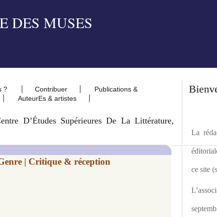
Bienv
s ?
Contribuer
Publications &
AuteurEs & artistes
tre D’Études Supérieures De La Littérature,
La rédac
éditoria
Genre | Critique & réception
ce site 
L’asso
septemb