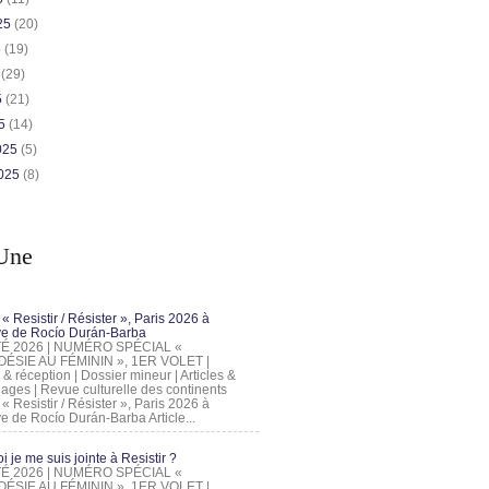
025
(20)
5
(19)
5
(29)
5
(21)
25
(14)
2025
(5)
2025
(8)
Une
 « Resistir / Résister », Paris 2026 à
tive de Rocío Durán-Barba
 ÉTÉ 2026 | NUMÉRO SPÉCIAL «
ÉSIE AU FÉMININ », 1ER VOLET |
 & réception | Dossier mineur | Articles &
ages | Revue culturelle des continents
 « Resistir / Résister », Paris 2026 à
tive de Rocío Durán-Barba Article...
 je me suis jointe à Resistir ?
 ÉTÉ 2026 | NUMÉRO SPÉCIAL «
ÉSIE AU FÉMININ », 1ER VOLET |