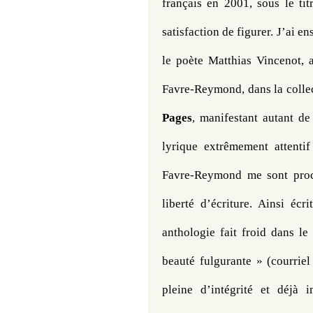
français en 2001, sous le tit
satisfaction de figurer. J’ai e
le poète Matthias Vincenot, 
Favre-Reymond, dans la collec
Pages
, manifestant autant d
lyrique extrêmement attenti
Favre-Reymond me sont proche
liberté d’écriture. Ainsi éc
anthologie fait froid dans le
beauté fulgurante » (courriel
pleine d’intégrité et déjà i