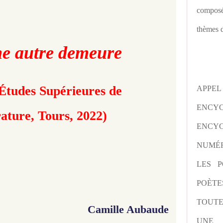
composé
thèmes d
e autre demeure
Études Supérieures de
APPE
ENCY
rature, Tours, 2022)
ENCYC
NUMÉR
LES P
POÈTE
TOUTE
Camille Aubaude
UNE 