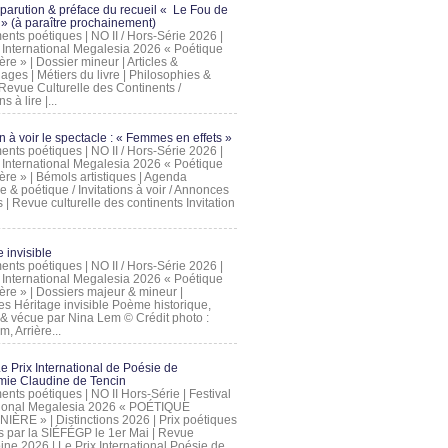
 parution & préface du recueil « Le Fou de
» (à paraître prochainement)
nts poétiques | NO II / Hors-Série 2026 |
l International Megalesia 2026 « Poétique
ère » | Dossier mineur | Articles &
ages | Métiers du livre | Philosophies &
Revue Culturelle des Continents /
ns à lire |...
on à voir le spectacle : « Femmes en effets »
nts poétiques | NO II / Hors-Série 2026 |
l International Megalesia 2026 « Poétique
ère » | Bémols artistiques | Agenda
ue & poétique / Invitations à voir / Annonces
 | Revue culturelle des continents Invitation
 invisible
nts poétiques | NO II / Hors-Série 2026 |
l International Megalesia 2026 « Poétique
ière » | Dossiers majeur & mineur |
ges Héritage invisible Poème historique,
e & vécue par Nina Lem © Crédit photo :
, Arrière...
Le Prix International de Poésie de
mie Claudine de Tencin
nts poétiques | NO II Hors-Série | Festival
tional Megalesia 2026 « POÉTIQUE
IÈRE » | Distinctions 2026 | Prix poétiques
és par la SIÉFÉGP le 1er Mai | Revue
ine 2026 | Le Prix International Poésie de