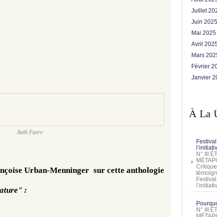
Juillet 2
Juin 202
Mai 202
Avril 202
Mars 20
Février 
Janvier 
À La 
Anth Favre
Festival
l’initia
N° III
MÉTAPO
Critique
rançoise Urban-Menninger  sur cette anthologie 
témoign
Festival
l’initia
ature" :
Pourquoi
N° III
MÉTAPO