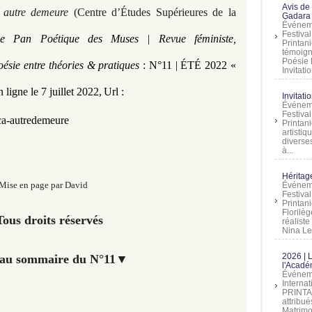
Avis de
 autre demeure
(Centre d’Études Supérieures de la
Gadara 
Événeme
Festiva
e Pan Poétique des Muses | Revue féministe,
Printani
témoign
Poésie 
oésie entre théories & pratiques
:
N°11 | ÉTÉ 2022 «
Invitatio
ligne le 7 juillet 2022,
Url :
Invitati
Événeme
Festiva
ca-autredemeure
Printani
artistiq
diverses
à...
Héritage
Mise en page par David
Événeme
Festiva
Printan
Florilè
ous droits réservés
réalist
Nina Lem
2026 | 
 au sommaire du N°11
▼
l'Acadé
Événeme
Interna
PRINTAN
attribu
Matrimo