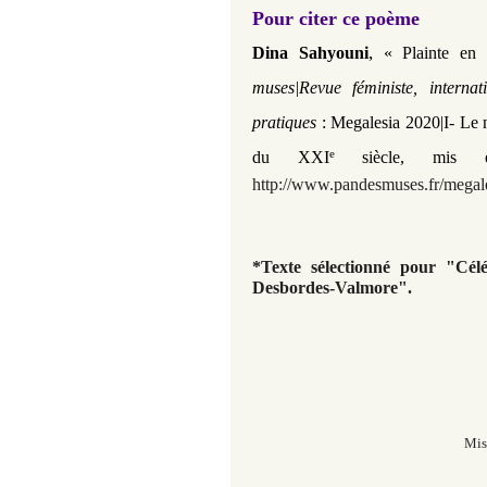
Pour citer ce poème
,
Dina Sahyouni
« Plainte en
muses|Revue féministe, interna
pratiques
:
Megalesia 2020|I- Le n
e
du XXI
​​​​​​ siècle,
mis 
http://www.pandesmuses.fr/megale
*Texte sélectionné pour "Célé
Desbordes-Valmore".
Mis