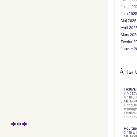
Juillet 2
Juin 202
Mai 202
Avril 202
Mars 20
Février 
Janvier 
À La 
Festival
l’initia
N° III
MÉTAPO
Critique
témoign
Festival
l’initia
***
Pourquoi
N° III
MÉTAPO