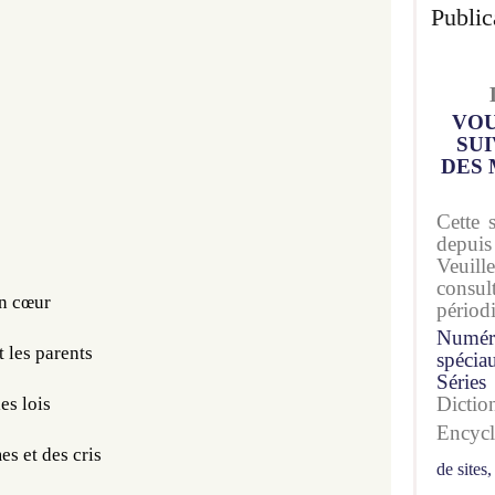
Public
VOU
SUI
DES 
Cette 
depuis
Veuil
consu
on cœur
périod
Numér
t les parents
spécia
Séries
Dicti
es lois 
Encyc
es et des cris
de sites,