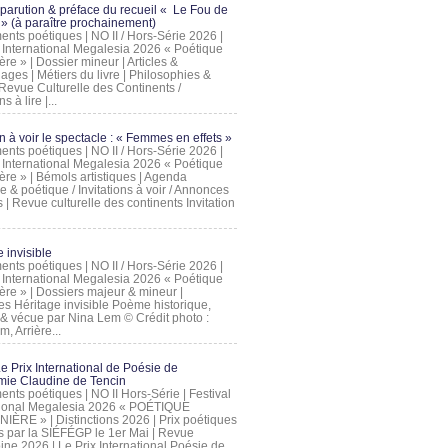
 parution & préface du recueil « Le Fou de
» (à paraître prochainement)
nts poétiques | NO II / Hors-Série 2026 |
l International Megalesia 2026 « Poétique
ère » | Dossier mineur | Articles &
ages | Métiers du livre | Philosophies &
Revue Culturelle des Continents /
ns à lire |...
on à voir le spectacle : « Femmes en effets »
nts poétiques | NO II / Hors-Série 2026 |
l International Megalesia 2026 « Poétique
ère » | Bémols artistiques | Agenda
ue & poétique / Invitations à voir / Annonces
 | Revue culturelle des continents Invitation
 invisible
nts poétiques | NO II / Hors-Série 2026 |
l International Megalesia 2026 « Poétique
ière » | Dossiers majeur & mineur |
ges Héritage invisible Poème historique,
e & vécue par Nina Lem © Crédit photo :
, Arrière...
Le Prix International de Poésie de
mie Claudine de Tencin
nts poétiques | NO II Hors-Série | Festival
tional Megalesia 2026 « POÉTIQUE
IÈRE » | Distinctions 2026 | Prix poétiques
és par la SIÉFÉGP le 1er Mai | Revue
ine 2026 | Le Prix International Poésie de