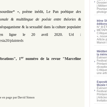
Dossier
| Métier
Pourquoi
 sourdine* », poème inédit, Le Pan poétique
des
photogra
tionale & multilingue de poésie entre théories &
Irène Sh
éditions
éopaganisme & la sexualité dans la culture populaire
N° III
MÉTAPO
Critique
en ligne le 20 avril 2020. Url :
», nouve
Article
sia20/plainteds
Manoir D
Méditer
la mémo
​​​​​​er
Événeme
brations", 1
numéro de la revue "Marceline
Festiva
Printani
récepti
Critique
une artis
Exposit
Musée C
Événeme
Festiva
Printani
e en page par David Simon
| Artic
Invitati