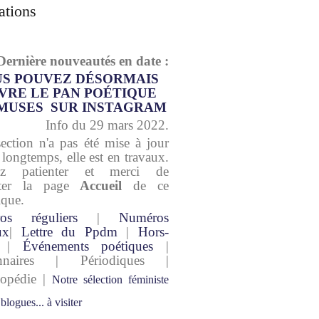
ations
Dernière nouveautés en date :
S POUVEZ DÉSORMAIS
VRE LE PAN POÉTIQUE
MUSES SUR INSTAGRAM
Info du 29 mars 2022.
section n'a pas été mise à jour
 longtemps, elle est en travaux.
lez patienter et merci de
lter la page
Accueil
de ce
ique.
os réguliers
|
Numéros
ux
|
Lettre du Ppdm
|
Hors-
|
Événements poétiques
|
onnaires | Périodiques |
lopédie |
Notre sélection féministe
 blogues... à visiter