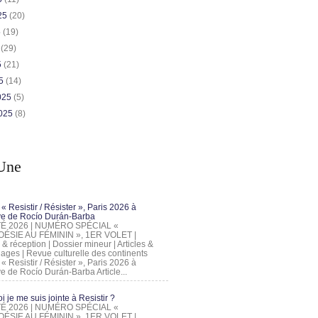
025
(20)
5
(19)
5
(29)
5
(21)
25
(14)
2025
(5)
2025
(8)
Une
 « Resistir / Résister », Paris 2026 à
tive de Rocío Durán-Barba
 ÉTÉ 2026 | NUMÉRO SPÉCIAL «
ÉSIE AU FÉMININ », 1ER VOLET |
 & réception | Dossier mineur | Articles &
ages | Revue culturelle des continents
 « Resistir / Résister », Paris 2026 à
tive de Rocío Durán-Barba Article...
 je me suis jointe à Resistir ?
 ÉTÉ 2026 | NUMÉRO SPÉCIAL «
ÉSIE AU FÉMININ », 1ER VOLET |