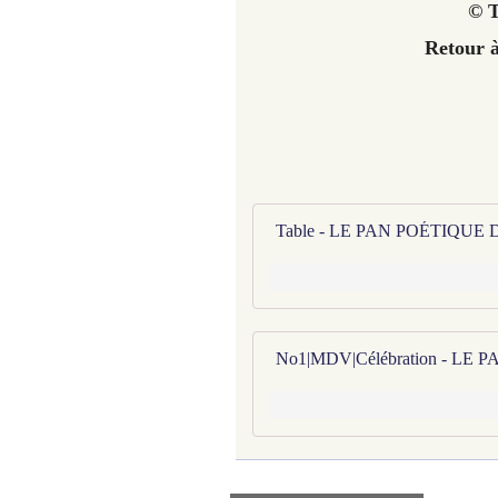
© T
Retour à
Table - LE PAN POÉTIQUE
No1|MDV|Célébration - LE