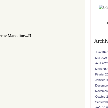
e
rne Marceline...?! 
Archi
Juin 202
Mai 202
Avril 202
 
Mars 20
Février 
Janvier 
Décembr
Novembr
Octobre 
Septemb
Août 202