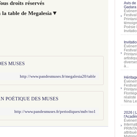
ous droits réservés
Avis de
Gadara 
Événeme
▼
 la table de Megalesia
Festiva
Printani
témoign
Poésie 
Invitatio
Invitati
Événeme
Festiva
Printani
artistiq
diverses
 DES MUSES
à...
http://www.pandesmuses.fr/megalesia20/table
Héritage
Événeme
Festiva
Printan
Florilè
réalist
 PAN POÉTIQUE DES MUSES
Nina Lem
http://www.pandesmuses.fr/periodiques/mdv/no1
2026 | 
l'Acadé
Événeme
Interna
PRINTAN
attribu
Matrimo