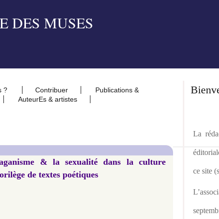
Bienv
s ?
Contribuer
Publications &
AuteurEs & artistes
La rédac
éditoria
aganisme & la sexualité dans la culture
ce site 
lorilège de textes poétiques
L’asso
septemb