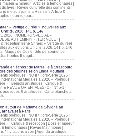
s majeur & mineur | Articles & témoignages |
s du livre | Revue culturelle des continents
 je me suis jointe à Resistir ? Article &
phie (fournie) par...
raer, « Vertige du réel », nouvelles aux
 Unicité, 2026, 141 p. 14€
 ÉTÉ 2026 | NUMÉRO SPÉCIAL «
ÉSIE AU FÉMININ », 1ER VOLET |
 & réception Irène Shraer, « Vertige du réel
lles aux éditions Unicité, 2026, 141 p. 14€
 par Maggy de Coster Site personnel Le
es Poètes Il s’agit...
ranée en échos : de Marseille à Strasbourg,
ire des origines selon Linda Moufadil
nts poétiques | NO II / Hors-Série 2026 |
l International Megalesia 2026 « Poétique
ère » | Bémols artistiques | Critique &
on & REVUE ORIENTALES (O) | N° 5-1 |
s poétiques & artistiques | Carte blanche à
te...
ion autour de Madame de Sévigné au
arnavalet à Paris
nts poétiques | NO II / Hors-Série 2026 |
l International Megalesia 2026 « Poétique
ère » | Critique & réception | Dossier majeur
les & témoignages | Revue Matrimoine |
ons / Invitations à voir | Agenda artistique...