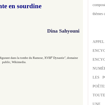
nte en sourdine
composé
thèmes d
Dina Sahyouni
APPE
ENCY
e
 figurant dans la tombe du Ramose, XVIII
Dynastie", domaine
ENCYC
public, Wikimedia.
NUMÉR
LES P
POÈTE
TOUTE
UNE 