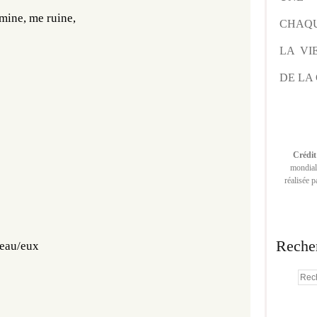
mine, me ruine, 
CHAQU
LA VI
DE LA 
Crédit
mondiale
réalisée 
Reche
'eau/eux 