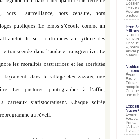
la légende tient dans l’occupation sous terre de 
Dossier
| Métier
Pourquoi
le, hors  surveillance, hors censure, hors 
photogra
rloges publiques. Le temps s’écoule comme un 
Irène Sh
éditions
N° III
s’affranchit de ses souffrances au rythme des 
MÉTAPO
Critique
», nouve
e se transcende dans l’audace transgressive. Le 
Article
Manoir D
nore les moralités castratrices et les acerbités 
Méditer
la mémo
Événeme
se façonnent, dans le sillage des zazous, une 
Festiva
Printani
récepti
tre. Les postures, photographes à l’affût, 
Critique
une artis
à carreaux s’aristocratisent. Chaque soirée 
Exposit
Musée C
e reprogramme au réveil.
Événeme
Festiva
Printani
| Artic
Invitati