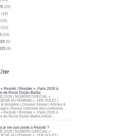
025
(20)
5
(19)
5
(29)
5
(21)
25
(14)
2025
(5)
2025
(8)
Une
 « Resistir / Résister », Paris 2026 à
tive de Rocío Durán-Barba
 ÉTÉ 2026 | NUMÉRO SPÉCIAL «
ÉSIE AU FÉMININ », 1ER VOLET |
 & réception | Dossier mineur | Articles &
ages | Revue culturelle des continents
 « Resistir / Résister », Paris 2026 à
tive de Rocío Durán-Barba Article...
 je me suis jointe à Resistir ?
 ÉTÉ 2026 | NUMÉRO SPÉCIAL «
ÉSIE AU FÉMININ », 1ER VOLET |