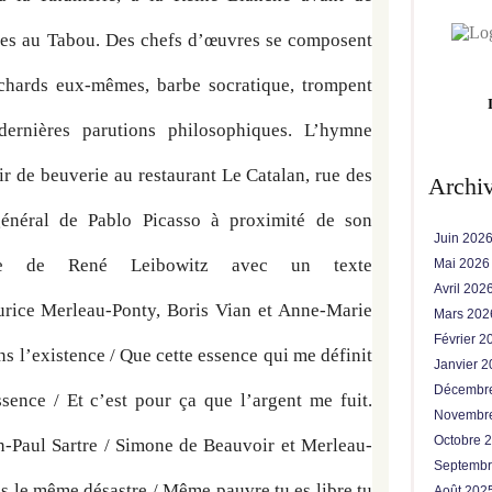
eues au Tabou. Des chefs d’œuvres se composent 
ochards eux-mêmes, barbe socratique, trompent 
ernières parutions philosophiques. L’hymne 
ir de beuverie au restaurant Le Catalan, rue des 
Archi
général de Pablo Picasso à proximité de son 
Juin 202
ue de René Leibowitz avec un texte 
Mai 202
Avril 202
urice Merleau-Ponty, Boris Vian et Anne-Marie 
Mars 20
Février 
ans l’existence / Que cette essence qui me définit 
Janvier 
Décembr
ssence / Et c’est pour ça que l’argent me fuit. 
Novembr
Octobre 
ean-Paul Sartre / Simone de Beauvoir et Merleau-
Septemb
ps le même désastre / Même pauvre tu es libre tu 
Août 202