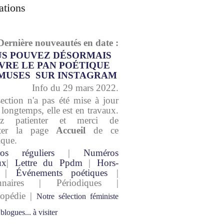
ations
Dernière nouveautés en date :
S POUVEZ DÉSORMAIS
VRE LE PAN POÉTIQUE
MUSES SUR INSTAGRAM
Info du 29 mars 2022.
section n'a pas été mise à jour
 longtemps, elle est en travaux.
lez patienter et merci de
lter la page
Accueil
de ce
ique.
os réguliers
|
Numéros
ux
|
Lettre du Ppdm
|
Hors-
|
Événements poétiques
|
onnaires | Périodiques |
lopédie |
Notre sélection féministe
 blogues... à visiter