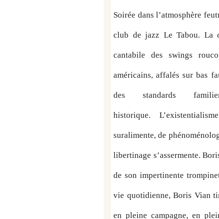
Soirée dans l’atmosphère feut
club de jazz Le Tabou. La c
cantabile des swings rouco
américains, affalés sur bas f
des standards familie
historique.  L’existentialis
suralimente, de phénoménologi
libertinage s’assermente. Bori
de son impertinente trompinett
vie quotidienne, Boris Vian tir
en pleine campagne, en plein 