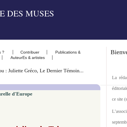
Bienv
s ?
Contribuer
Publications &
AuteurEs & artistes
ou : Juliette Gréco, Le Dernier Témoin...
La rédac
éditoria
urelle d'Europe
ce site 
L’asso
septemb