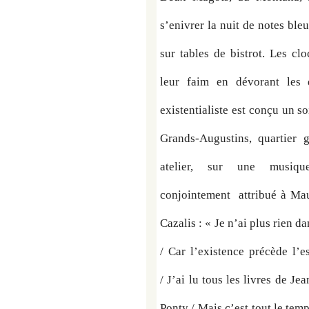
s’enivrer la nuit de notes bl
sur tables de bistrot. Les cl
leur faim en dévorant les d
existentialiste est conçu un so
Grands-Augustins, quartier 
atelier, sur une musiq
conjointement  attribué à Ma
Cazalis : « Je n’ai plus rien d
/ Car l’existence précède l’e
/ J’ai lu tous les livres de J
Ponty / Mais c’est tout le tem