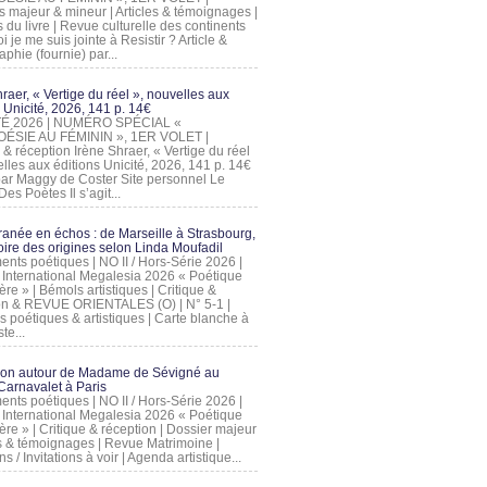
s majeur & mineur | Articles & témoignages |
s du livre | Revue culturelle des continents
 je me suis jointe à Resistir ? Article &
phie (fournie) par...
raer, « Vertige du réel », nouvelles aux
 Unicité, 2026, 141 p. 14€
 ÉTÉ 2026 | NUMÉRO SPÉCIAL «
ÉSIE AU FÉMININ », 1ER VOLET |
 & réception Irène Shraer, « Vertige du réel
lles aux éditions Unicité, 2026, 141 p. 14€
 par Maggy de Coster Site personnel Le
es Poètes Il s’agit...
ranée en échos : de Marseille à Strasbourg,
ire des origines selon Linda Moufadil
nts poétiques | NO II / Hors-Série 2026 |
l International Megalesia 2026 « Poétique
ère » | Bémols artistiques | Critique &
on & REVUE ORIENTALES (O) | N° 5-1 |
s poétiques & artistiques | Carte blanche à
te...
ion autour de Madame de Sévigné au
arnavalet à Paris
nts poétiques | NO II / Hors-Série 2026 |
l International Megalesia 2026 « Poétique
ère » | Critique & réception | Dossier majeur
les & témoignages | Revue Matrimoine |
ons / Invitations à voir | Agenda artistique...