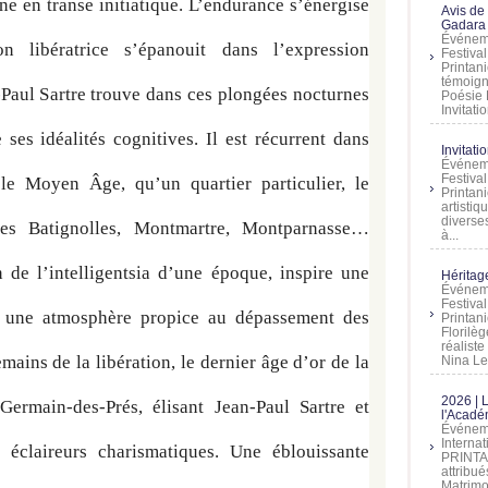
e en transe initiatique. L’endurance s’énergise 
Avis de
Gadara 
Événeme
on libératrice s’épanouit dans l’expression 
Festiva
Printani
témoign
-Paul Sartre trouve dans ces plongées nocturnes 
Poésie 
Invitatio
ses idéalités cognitives. Il est récurrent dans 
Invitati
Événeme
Festiva
 le Moyen Âge, qu’un quartier particulier, le 
Printani
artistiq
diverses
les Batignolles, Montmartre, Montparnasse… 
à...
 de l’intelligentsia d’une époque, inspire une 
Héritage
Événeme
Festiva
e une atmosphère propice au dépassement des 
Printan
Florilè
réalist
ains de la libération, le dernier âge d’or de la 
Nina Lem
2026 | 
ermain-des-Prés, élisant Jean-Paul Sartre et 
l'Acadé
Événeme
Interna
claireurs charismatiques. Une éblouissante 
PRINTAN
attribu
Matrimo