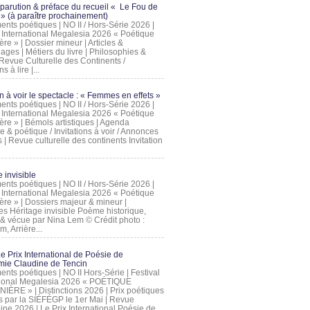
 parution & préface du recueil « Le Fou de
» (à paraître prochainement)
nts poétiques | NO II / Hors-Série 2026 |
l International Megalesia 2026 « Poétique
ère » | Dossier mineur | Articles &
ages | Métiers du livre | Philosophies &
Revue Culturelle des Continents /
ns à lire |...
on à voir le spectacle : « Femmes en effets »
nts poétiques | NO II / Hors-Série 2026 |
l International Megalesia 2026 « Poétique
ère » | Bémols artistiques | Agenda
ue & poétique / Invitations à voir / Annonces
 | Revue culturelle des continents Invitation
 invisible
nts poétiques | NO II / Hors-Série 2026 |
l International Megalesia 2026 « Poétique
ière » | Dossiers majeur & mineur |
ges Héritage invisible Poème historique,
e & vécue par Nina Lem © Crédit photo :
, Arrière...
Le Prix International de Poésie de
mie Claudine de Tencin
nts poétiques | NO II Hors-Série | Festival
tional Megalesia 2026 « POÉTIQUE
IÈRE » | Distinctions 2026 | Prix poétiques
és par la SIÉFÉGP le 1er Mai | Revue
ine 2026 | Le Prix International Poésie de