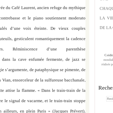
rée du Café Laurent, ancien refuge du mythique 
CHAQU
ontrebasse et le piano soutiennent moderato 
LA VI
DE LA 
ulés d’une voix éteinte. De vieux couples 
auteuils, gesticulent romantiquement la cadence 
rs. Réminiscence d’une parenthèse 
Crédit
me dans la cave enfumée fermente, de jazz se 
mondiale
réalisée 
e s’argumente, de pataphysique se pimente, de 
s Vian, ensorceleur de la sulfureuse bacchanale, 
Reche
e attise la flamme. « Dans le train-train de la 
e le signal de vacarme, et le train-train stoppe 
ailleurs, en plein Paris » (Jacques Prévert). 