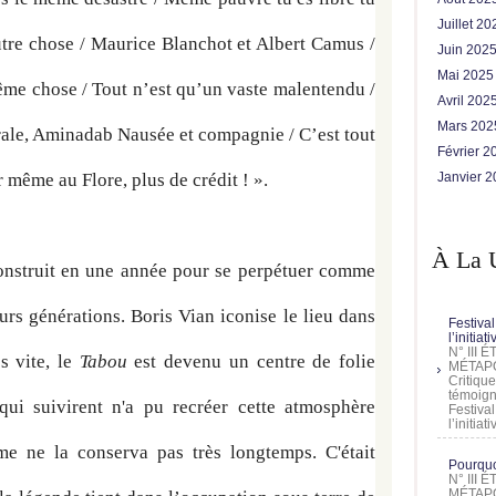
Juillet 2
autre chose / Maurice Blanchot et Albert Camus / 
Juin 202
Mai 202
ême chose / Tout n’est qu’un vaste malentendu / 
Avril 202
Mars 20
le, Aminadab Nausée et compagnie / C’est tout 
Février 
 même au Flore, plus de crédit ! ».
Janvier 
À La 
nstruit en une année pour se perpétuer comme 
urs générations. Boris Vian iconise le lieu dans 
Festival
l’initia
N° III
 vite, le 
Tabou
 est devenu un centre de folie 
MÉTAPO
Critique
témoign
ui suivirent n'a pu recréer cette atmosphère 
Festival
l’initia
me ne la conserva pas très longtemps. C'était 
Pourquoi
N° III
MÉTAPO