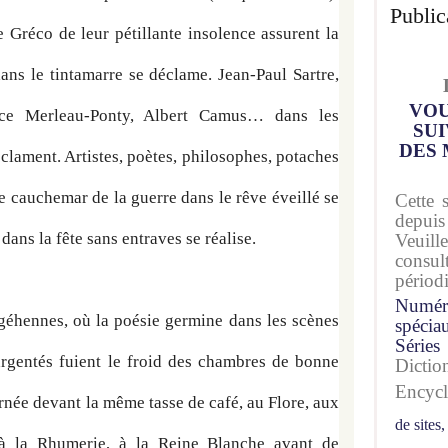
Public
 Gréco de leur pétillante insolence assurent la 
s le tintamarre se déclame. Jean-Paul Sartre, 
VOU
ce Merleau-Ponty, Albert Camus… dans les 
SUI
DES 
clament. Artistes, poètes, philosophes, potaches 
e cauchemar de la guerre dans le rêve éveillé se 
Cette 
depuis
 dans la fête sans entraves se réalise.
Veuil
consu
périod
Numér
éhennes, où la poésie germine dans les scènes 
spécia
Séries
rgentés fuient le froid des chambres de bonne 
Dicti
Encyc
rnée devant la même tasse de café, au Flore, aux 
de sites,
 la Rhumerie, à la Reine Blanche avant de 