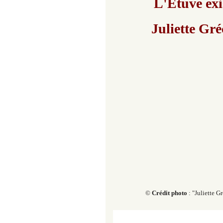
L'Étuve exi
Juliette Gré
©
Crédit photo
:
"Juliette G