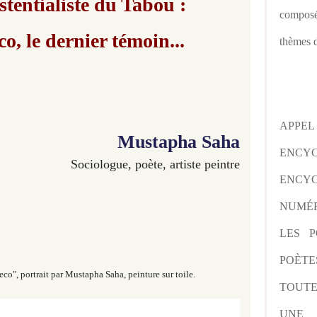
stentialiste du Tabou :
composé
co, le dernier témoin...
thèmes d
APPE
Mustapha Saha
ENCY
Sociologue, poète, artiste peintre
ENCYC
NUMÉR
LES P
POÈTE
reco", portrait par Mustapha Saha, peinture sur toile
.
TOUTE
UNE 