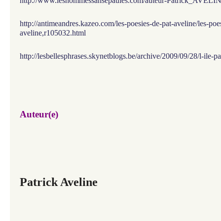
http://www.leshommessansepaules.com/auteur-Patrick_AVELIN
http://antimeandres.kazeo.com/les-poesies-de-pat-aveline/les-poe
aveline,r105032.html
http://lesbellesphrases.skynetblogs.be/archive/2009/09/28/l-ile-pa
Auteur(e)
Patrick Aveline