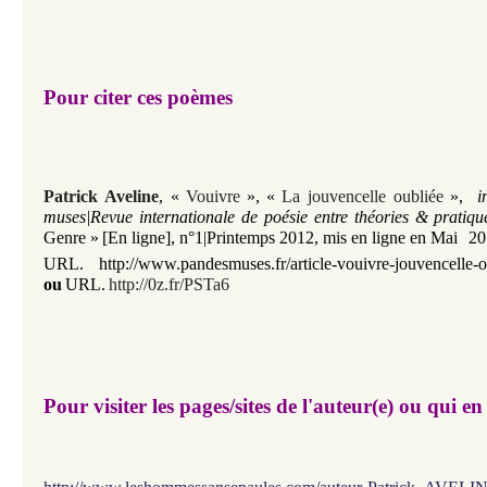
Pour citer ces poèmes
Patrick Aveline
, «
Vouivre
»
, «
La jouvencelle oubliée
»
,
i
muses|Revue internationale de poésie entre théories & pratiqu
Genre »
[En ligne], n°1|Printemps 2012, mis en ligne en Mai
20
URL.
http://www.pandesmuses.fr/article-vouivre-jouvencelle
ou
URL.
http://0z.fr/PSTa6
Pour visiter les pages/sites de l'auteur(e) ou qui en