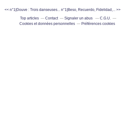
<< n°1|Douve : Trois danseuses...
n°1|Beso, Recuerdo, Fidelidad,... >>
Top articles
Contact
Signaler un abus
C.G.U.
Cookies et données personnelles
Préférences cookies