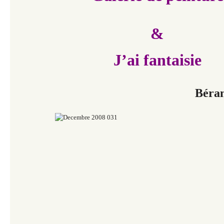
&
J’ai fantaisie
Béra