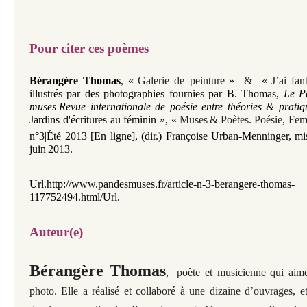
Pour citer ces poèmes
Bérangère Thomas
,
«
Galerie de peinture
»
&
«
J’ai fan
illustrés par des photographies fournies par B. Thomas
,
Le P
muses|Revue internationale de poésie entre théories & pratiq
Jardins d'écritures au féminin »,
«
Muses
&
Poètes
.
Poésie, Fe
n°3|Été 2013 [En ligne],
(dir.) Françoise Urban-Menninger
,
mi
juin
2013.
Url.
http://www.pandesmuses.fr/article-n-3-berangere-thomas-
117752494.html/Url.
Auteur(e)
Bérangère Thomas
,
poète et musicienne qui aime
photo. Elle a réalisé et collaboré à une
dizaine d’ouvrages, e