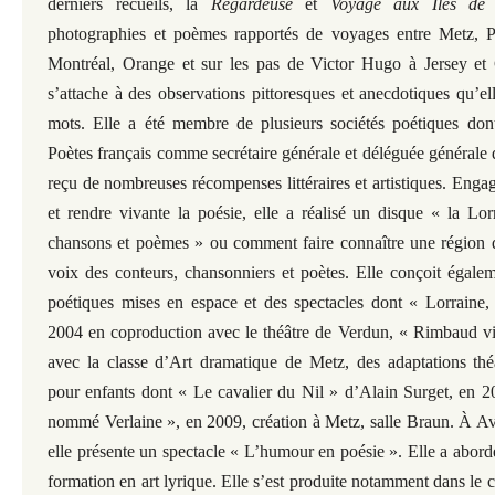
derniers recueils, la
Regardeuse
et
Voyage aux Iles
de 
photographies et poèmes rapportés de voyages entre Metz, Pa
Montréal, Orange et sur les pas de Victor Hugo à Jersey et 
s’attache à des observations pittoresques et anecdotiques qu’ell
mots. Elle
a été membre de plusieurs sociétés poétiques don
Poètes français comme
secrétaire générale et déléguée générale 
reçu de nombreuses
récompenses littéraires et artistiques.
Engag
et rendre vivante la poésie, elle a réalisé un disque « la
Lor
chansons et poèmes » ou comment faire connaître une région 
voix des conteurs, chansonniers et poètes. Elle conçoit égale
poétiques mises en espace et des spectacles dont « Lorraine, 
2004 en coproduction avec le théâtre de Verdun, « Rimbaud v
avec la
classe d’Art dramatique de Metz, des adaptations théâ
pour enfants dont
« Le cavalier du Nil » d’Alain Surget, en 
nommé Verlaine », en 2009,
création à Metz, salle Braun. À A
elle présente un spectacle « L’humour
en poésie ».
Elle a abord
formation en art lyrique. Elle s’est produite
notamment dans le ca