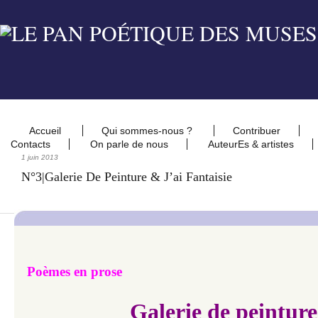
Accueil
Qui sommes-nous ?
Contribuer
Contacts
On parle de nous
AuteurEs & artistes
1 juin 2013
N°3|Galerie De Peinture & J’ai Fantaisie
Poèmes en prose
Galerie de peinture