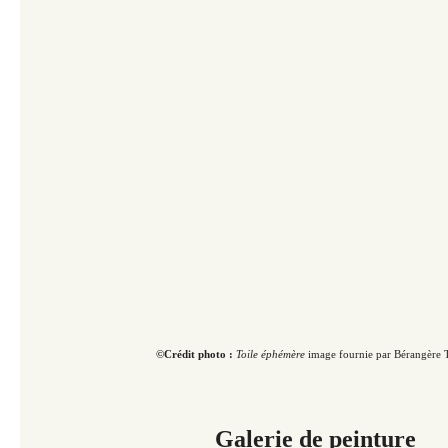
©Crédit photo :
Toile éphémère
image fournie par Bérangère
Galerie de peinture