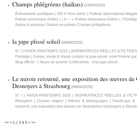
Champs phlégréens (haïkus)
(
10/04/2025
)
Événements poétiques | NO II Hors-Série | Festival International Meg
Poésie volcanique d'elles » | II — « Poésie volcanique d'elles » | Florilè
Astres & animaux / Nature en poésie Champs phlégréens...
la jupe plissé soleil
(
08/04/2025
)
N° I | HIVER-PRINTEMPS 2025 | INSPIRATRICES RÉELLES & FICTIVES | 1
Florilège | Poésie, mode & Haute couture la jupe plissé soleil Poème p
Blog officiel : L'heure du poème Crédit photo : Une jupe plissé...
Le miroir retourné, une exposition des œuvres d
Desnoyers à Strasbourg
(
08/04/2025
)
N° I | HIVER-PRINTEMPS 2025 | INSPIRATRICES RÉELLES & FICTIVES
Réception | Dossier majeur | Articles & témoignages | Handicaps & di
retourné, une exposition des œuvres de Gwendoline Desnoyers à Strasbo
<<
<
1
2
3
4
5
>
>>