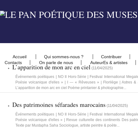
Accueil
Qui sommes-nous ?
Contribuer
Contacts
On parle de nous
AuteurEs & artistes
L’apparition de mon arc en ciel
(
11/04/2025
)
Événements poétiques | NO II Hors-Série | Festival International Meg
Poésie volcanique d'elles » | I — « Rêveuses » | Florilège | Astres 
L’apparition de mon arc en ciel Poème printanier & photographie...
Des patrimoines séfarades marocains
(
11/04/2025
)
Événements poétiques | NO II Hors-Série | Festival International Meg
Poésie volcanique d'elles » | Revue culturelle des continents Des pat
Texte par Mustapha Saha Sociologue, artiste peintre & poète...