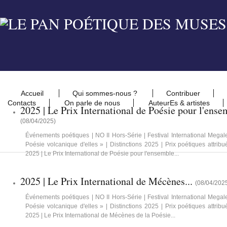
Accueil
Qui sommes-nous ?
Contribuer
Contacts
On parle de nous
AuteurEs & artistes
2025 | Le Prix International de Poésie pour l'ens
(
08/04/2025
)
Événements poétiques | NO II Hors-Série | Festival International Meg
Poésie volcanique d'elles » | Distinctions 2025 | Prix poétiques attrib
2025 | Le Prix International de Poésie pour l'ensemble...
2025 | Le Prix International de Mécènes...
(
08/04/202
Événements poétiques | NO II Hors-Série | Festival International Meg
Poésie volcanique d'elles » | Distinctions 2025 | Prix poétiques attrib
2025 | Le Prix International de Mécènes de la Poésie...