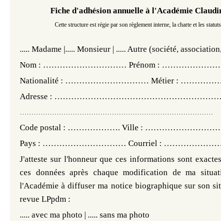
Fiche d'adhésion annuelle à l'Académie Claudi
Cette structure est régie par son règlement interne, la charte et les stat
.....
Madame |
.....
Monsieur | ..... Autre (société, association,
Nom : ………………………… Prénom : ……………
Nationalité : ………………………… Métier : ……
Adresse : …………………………………………………
…………………………………………………………………………
Code postal : ………………. Ville : …………………
Pays : ………………………… Courriel : …………………
J'atteste sur l'honneur que ces informations sont exactes 
ces données après chaque modification de ma situatio
l'Académie à diffuser ma notice biographique sur son site
revue LPpdm :
.....
avec ma photo |
.....
sans ma photo