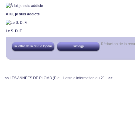
À lui, je suis addicte
Le S. D. F.
Rédaction de la re
la lettre de la revue lppdm
siefegp
<< LES ANNÉES DE PLOMB (Die...
Lettre d'information du 21... >>