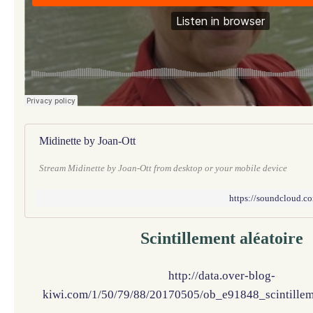
Midinette by Joan-Ott
Stream Midinette by Joan-Ott from desktop or your mobile device
https://soundcloud.c
Scintillement aléatoire
http://data.over-blog-
kiwi.com/1/50/79/88/20170505/ob_e91848_scintillem