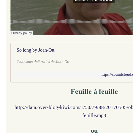
So long by Joan-Ott
Chansons théâtrales de Joan Ott
https://soundcloud
Feuille à feuille
http://data.over-blog-kiwi.com/1/50/79/88/20170505/o
feuille.mp3
ou