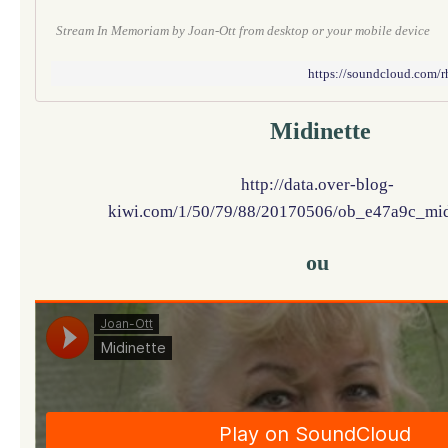
Stream In Memoriam by Joan-Ott from desktop or your mobile device
https://soundcloud.com/
Midinette
http://data.over-blog-
kiwi.com/1/50/79/88/20170506/ob_e47a9c_mid
ou