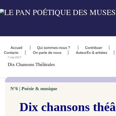
Accueil
Qui sommes-nous ?
Contribuer
Contacts
On parle de nous
AuteurEs & artistes
7 mai 2017
Dix Chansons Théâtrales
N°6 |
Poésie & musique
Dix chansons théâ