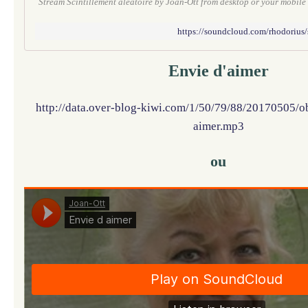
Stream Scintillement aléatoire by Joan-Ott from desktop or your mobile
https://soundcloud.com/rhodorius/s
Envie d'aimer
http://data.over-blog-kiwi.com/1/50/79/88/20170505/
aimer.mp3
ou