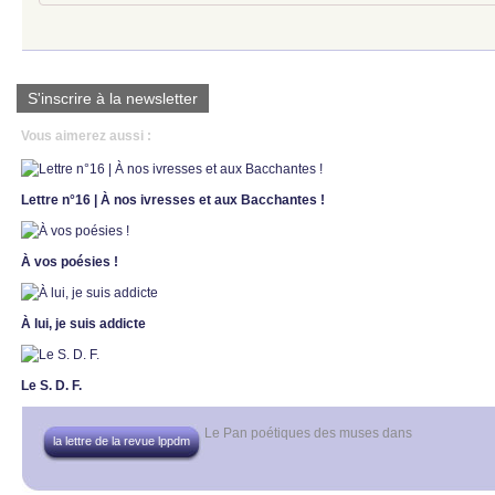
S'inscrire à la newsletter
Vous aimerez aussi :
Lettre n°16 | À nos ivresses et aux Bacchantes !
À vos poésies !
À lui, je suis addicte
Le S. D. F.
Le Pan poétiques des muses
dans
la lettre de la revue lppdm