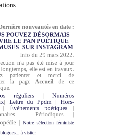
ations
Dernière nouveautés en date :
S POUVEZ DÉSORMAIS
VRE LE PAN POÉTIQUE
MUSES SUR INSTAGRAM
Info du 29 mars 2022.
section n'a pas été mise à jour
 longtemps, elle est en travaux.
lez patienter et merci de
lter la page
Accueil
de ce
ique.
os réguliers
|
Numéros
ux
|
Lettre du Ppdm
|
Hors-
|
Événements poétiques
|
onnaires | Périodiques |
lopédie |
Notre sélection féministe
 blogues... à visiter