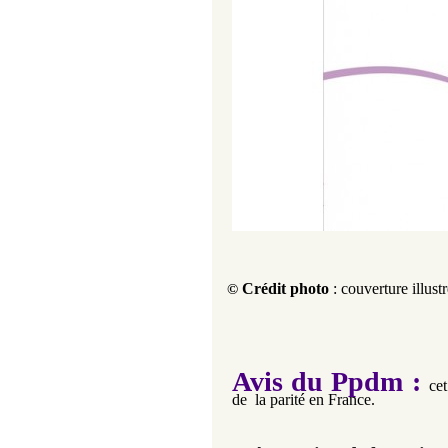
Crédit photo
: couverture illust
©
Avis du Ppdm :
cet
de la parité en France.