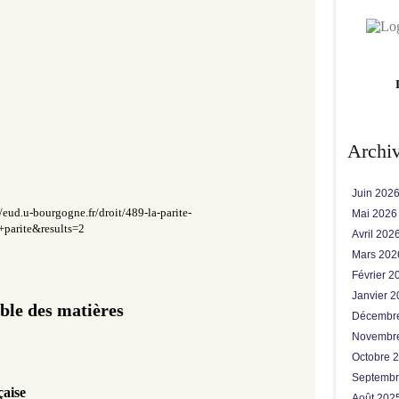
Archi
Juin 202
//eud.u-bourgogne.fr/droit/489-la-parite-
Mai 202
parite&results=2
Avril 202
Mars 20
Février 
Janvier 
ble des matières
Décembr
Novembr
Octobre 
Septemb
çaise
Août 202