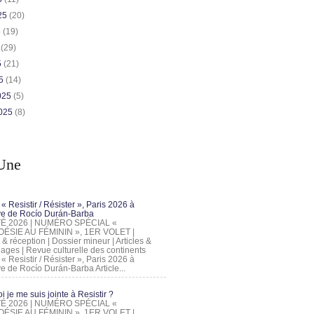
025
(20)
5
(19)
5
(29)
5
(21)
25
(14)
2025
(5)
2025
(8)
Une
 « Resistir / Résister », Paris 2026 à
tive de Rocío Durán-Barba
 ÉTÉ 2026 | NUMÉRO SPÉCIAL «
ÉSIE AU FÉMININ », 1ER VOLET |
 & réception | Dossier mineur | Articles &
ages | Revue culturelle des continents
 « Resistir / Résister », Paris 2026 à
tive de Rocío Durán-Barba Article...
 je me suis jointe à Resistir ?
 ÉTÉ 2026 | NUMÉRO SPÉCIAL «
ÉSIE AU FÉMININ », 1ER VOLET |