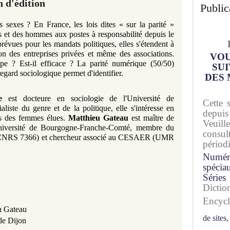
n d'édition
Public
des sexes ? En France, les lois dites « sur la parité »
s et des hommes aux postes à responsabilité depuis le
évues pour les mandats politiques, elles s'étendent à
ion des entreprises privées et même des associations.
VOU
pe ? Est-il efficace ? La parité numérique (50/50)
SUI
gard sociologique permet d'identifier.
DES 
e
est docteure en sociologie de l'Université de
Cette 
ste du genre et de la politique, elle s'intéresse en
depuis
es des femmes élues.
Matthieu Gateau
est maître de
Veuil
Université de Bourgogne-Franche-Comté, membre du
consu
CNRS 7366) et chercheur associé au CESAER (UMR
périod
Numér
spécia
Séries
Dicti
Encyc
u Gateau
de sites,
 de Dijon