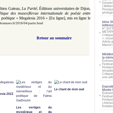
Dossier
| Métier
hieu Gateau,
La Parité
, Éditions universitaires de Dijon,
Pourquoi
photogra
ique des muses|Revue internationale de poésie entre
 poétique
«
Megalesia 2016
»
[En ligne], mis en ligne le
Irène Sh
esmuses.fr/2016/04/parite.html
éditions
N° III
MÉTAPO
Critique
Retour au sommaire
s
», nouve
Article
Manoir D
Méditer
la mémo
Événeme
Festiva
Printani
récepti
Critique
une artis
Exposit
Le chant de mon oud
Musée C
Événeme
esia 2022
Festiva
Printani
| Artic
Invitati
Les vertiges du
mystérieux et du