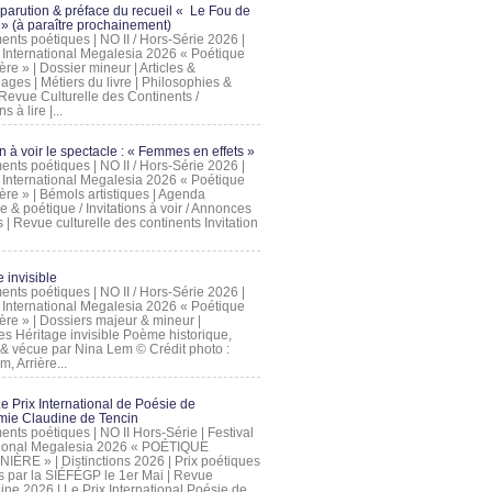
 parution & préface du recueil « Le Fou de
» (à paraître prochainement)
nts poétiques | NO II / Hors-Série 2026 |
l International Megalesia 2026 « Poétique
ère » | Dossier mineur | Articles &
ages | Métiers du livre | Philosophies &
Revue Culturelle des Continents /
ns à lire |...
on à voir le spectacle : « Femmes en effets »
nts poétiques | NO II / Hors-Série 2026 |
l International Megalesia 2026 « Poétique
ère » | Bémols artistiques | Agenda
ue & poétique / Invitations à voir / Annonces
 | Revue culturelle des continents Invitation
 invisible
nts poétiques | NO II / Hors-Série 2026 |
l International Megalesia 2026 « Poétique
ière » | Dossiers majeur & mineur |
ges Héritage invisible Poème historique,
e & vécue par Nina Lem © Crédit photo :
, Arrière...
Le Prix International de Poésie de
mie Claudine de Tencin
nts poétiques | NO II Hors-Série | Festival
tional Megalesia 2026 « POÉTIQUE
IÈRE » | Distinctions 2026 | Prix poétiques
és par la SIÉFÉGP le 1er Mai | Revue
ine 2026 | Le Prix International Poésie de