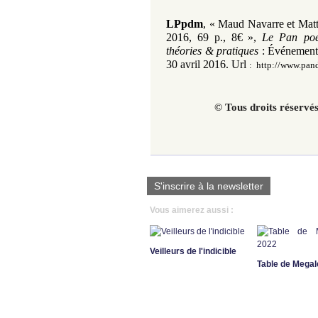
LPpdm
,
«
Maud Navarre et Matt
2016, 69 p., 8€
»
,
Le Pan poét
théories & pratiques
:
Événement
30 avril 2016.
Url
:
http://www.pand
© Tous droits réservé
S'inscrire à la newsletter
Vous aimerez aussi :
Veilleurs de l'indicible
Table de Megal