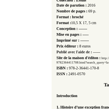
Collection : Essais
Date de pa
rution :
2016
Nombre de pages :
69 p.
Format : broché
Format :
10,5 X 17, 5 cm
Conception : -------
Mise en pages : -----
Imprimé sur : -------
Prix éditeur :
8 euros
Publié avec l'aide de : ------
Site de la maison d'éditon :
http:
9782364411708.html?search_query=la+
ISBN
:
978-2-36441-170-8
ISSN :
2491-0570
Ta
Introduction
1. Histoire d’une exception fran