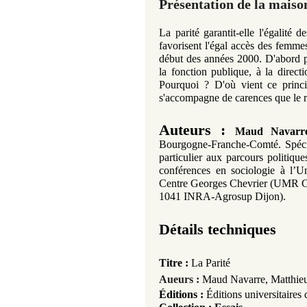
Présentation de la maiso
La parité garantit-elle l'égalité 
favorisent l'égal accès des femme
début des années 2000. D'abord pr
la fonction publique, à la direct
Pourquoi ? D'où vient ce princi
s'accompagne de carences que le re
Auteurs :
Maud Navarr
Bourgogne-Franche-Comté. Spéciali
particulier aux parcours politiqu
conférences en sociologie à l’
Centre Georges Chevrier (UMR 
1041 INRA-Agrosup Dijon).
Détails techniques
Titre :
La Parité
Aueurs :
Maud Navarre,
Matthie
Éditions :
Éditions universitaires