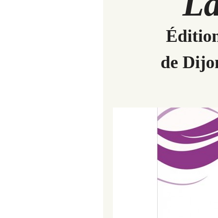
La
Édition
de Dijon