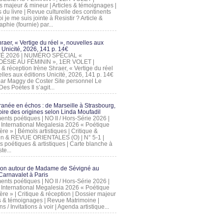
s majeur & mineur | Articles & témoignages |
s du livre | Revue culturelle des continents
 je me suis jointe à Resistir ? Article &
phie (fournie) par...
raer, « Vertige du réel », nouvelles aux
 Unicité, 2026, 141 p. 14€
 ÉTÉ 2026 | NUMÉRO SPÉCIAL «
ÉSIE AU FÉMININ », 1ER VOLET |
 & réception Irène Shraer, « Vertige du réel
lles aux éditions Unicité, 2026, 141 p. 14€
 par Maggy de Coster Site personnel Le
es Poètes Il s’agit...
ranée en échos : de Marseille à Strasbourg,
ire des origines selon Linda Moufadil
nts poétiques | NO II / Hors-Série 2026 |
l International Megalesia 2026 « Poétique
ère » | Bémols artistiques | Critique &
on & REVUE ORIENTALES (O) | N° 5-1 |
s poétiques & artistiques | Carte blanche à
te...
ion autour de Madame de Sévigné au
arnavalet à Paris
nts poétiques | NO II / Hors-Série 2026 |
l International Megalesia 2026 « Poétique
ère » | Critique & réception | Dossier majeur
les & témoignages | Revue Matrimoine |
ons / Invitations à voir | Agenda artistique...