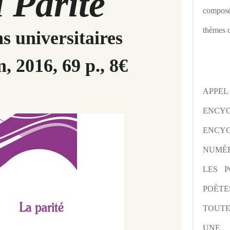
 Parité
composé
thèmes d
s universitaires
, 2016, 69 p., 8€
APPE
ENCY
ENCYC
NUMÉR
LES P
POÈTE
TOUTE
UNE 