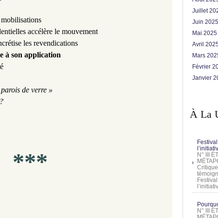
Juillet 2
mobilisations
Juin 202
dentielles accélère le mouvement
Mai 202
crétise les revendications
Avril 202
le à son application
Mars 20
té
Février 
Janvier 
parois de verre »
 ?
À La 
Festival
l’initia
***
N° III
MÉTAPO
Critique
témoign
Festival
l’initia
Pourquoi
N° III
MÉTAPO