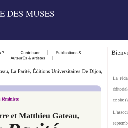
Bienv
s ?
Contribuer
Publications &
AuteurEs & artistes
au, La Parité, Éditions Universitaires De Dijon,
La rédac
éditoria
 féministe
ce site 
L’asso
e et Matthieu Gateau,
septemb