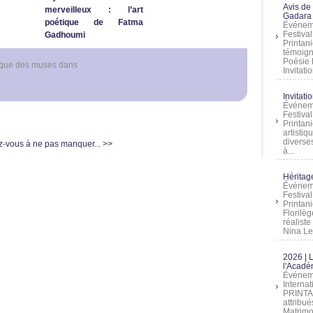
Avis de
merveilleux : l’art
Gadara 
poétique de Fatma
Événeme
Festiva
Gadhoumi
Printani
témoign
Poésie 
ique des muses
dans
Invitatio
Invitati
Événeme
Festiva
Printani
artistiq
diverses
-vous à ne pas manquer... >>
à...
Héritage
Événeme
Festiva
Printan
Florilè
réalist
Nina Lem
2026 | 
l'Acadé
Événeme
Interna
PRINTAN
attribu
Matrimo