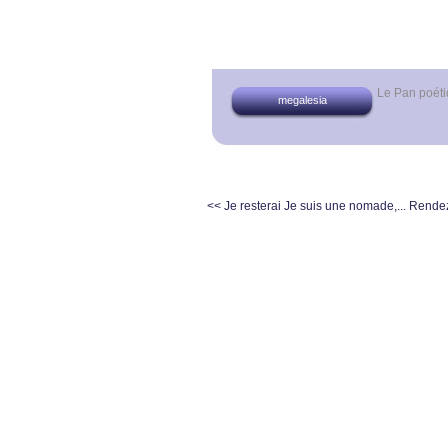
Le Pan poét
megalesia
<< Je resterai Je suis une nomade,...
Rendez