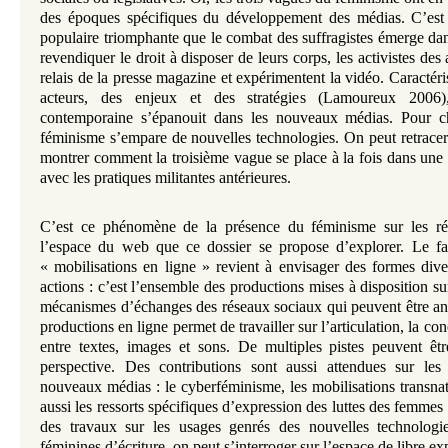
des époques spécifiques du développement des médias. C’est
populaire triomphante que le combat des suffragistes émerge dan
revendiquer le droit à disposer de leurs corps, les activistes de
relais de la presse magazine et expérimentent la vidéo. Caractéris
acteurs, des enjeux et des stratégies (Lamoureux 2006)
contemporaine s’épanouit dans les nouveaux médias. Pour c
féminisme s’empare de nouvelles technologies. On peut retracer
montrer comment la troisième vague se place à la fois dans une 
avec les pratiques militantes antérieures.
C’est ce phénomène de la présence du féminisme sur les ré
l’espace du web que ce dossier se propose d’explorer. Le fait
« mobilisations en ligne » revient à envisager des formes div
actions : c’est l’ensemble des productions mises à disposition su
mécanismes d’échanges des réseaux sociaux qui peuvent être ana
productions en ligne permet de travailler sur l’articulation, la co
entre textes, images et sons. De multiples pistes peuvent êtr
perspective. Des contributions sont aussi attendues sur les
nouveaux médias : le cyberféminisme, les mobilisations transnat
aussi les ressorts spécifiques d’expression des luttes des femmes
des travaux sur les usages genrés des nouvelles technologie
féminines d’écriture, on peut s’interroger sur l’espace de libre ex