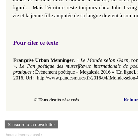
figuré… Mais l'écriture reste toujours chez John Irving
vie et la jeune fille amputée de sa langue devient à son to
Pour citer ce texte
Le Monde selon Garp
, ro
Françoise Urban-Menninger
,
«
»,
Le Pan poétique des muses|Revue internationale de poés
pratiques
:
Événement poétique
«
Megalesia 2016
»
[En ligne], 
2016. Url :
http://www.pandesmuses.fr/2016/04/lMonde-selon-
Retour
© Tous droits réservés
S'inscrire à la newsletter
Vous aimerez aussi :