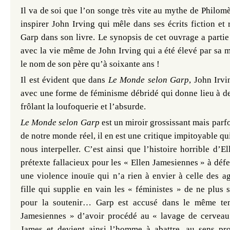
Il va de soi que l’on songe très vite au mythe de Philomè
inspirer John Irving qui mêle dans ses écrits fiction et 
Garp dans son livre. Le synopsis de cet ouvrage a partie 
avec la vie même de John Irving qui a été élevé par sa 
le nom de son père qu’à soixante ans !
Il est évident que dans
Le Monde selon Garp
, John Irv
avec une forme de féminisme débridé qui donne lieu à de
frôlant la loufoquerie et l’absurde.
Le Monde selon Garp
est un miroir grossissant mais parf
de notre monde réel, il en est une critique impitoyable q
nous interpeller. C’est ainsi que l’histoire horrible d’E
prétexte fallacieux pour les « Ellen Jamesiennes » à déf
une violence inouïe qui n’a rien à envier à celle des a
fille qui supplie en vain les « féministes » de ne plus 
pour la soutenir…
Garp est accusé dans le même tem
Jamesiennes » d’avoir procédé au « lavage de cerveau
James et devient ainsi l’homme à abattre, au sens p