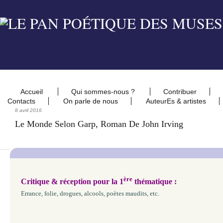
Accueil
Qui sommes-nous ?
Contribuer
Contacts
On parle de nous
AuteurEs & artistes
8 avril 2016
Le Monde Selon Garp, Roman De John Irving
ère
Critique & réception pour la 1
thématique :
Errance, folie, drogues, alcools, poètes maudits, etc.