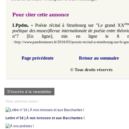
Pour citer cette annonce
èm
LPpdm
,
«
Poésie récital à Strasbourg
sur
"Le grand XX
poétique des muses|Revue internationale de poésie entre théori
n°7 [En ligne], mis en ligne le 8 
:
http://www.pandesmuses.fr/2016/03/poesie-recital-a-strasbourg-sur-le-gr
Page précédente
Retour au sommaire
© Tous droits réservés
S'inscrire à la newsletter
Vous aimerez aussi :
Lettre n°16 | À nos ivresses et aux Bacchantes !