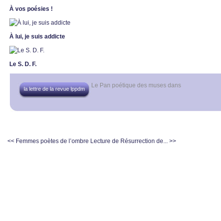
À vos poésies !
À lui, je suis addicte
Le S. D. F.
Le Pan poétique des muses
dans
la lettre de la revue lppdm
<< Femmes poètes de l’ombre
Lecture de Résurrection de... >>