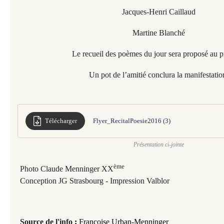
Jacques-Henri Caillaud
Martine Blanché
Le recueil des poèmes du jour sera proposé au pr
Un pot de l’amitié conclura la manifestatio
Télécharger
Flyer_RecitalPoesie2016 (3)
Présentation ci-jointe
ème
Photo Claude Menninger XX
Conception JG Strasbourg - Impression Valblor
Source de l'info
:
Françoise Urban-Menninger