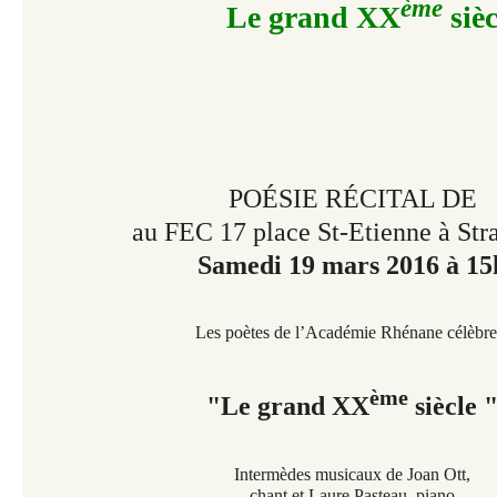
ème
Le grand XX
sièc
POÉSIE RÉCITAL DE
au FEC 17 place St-Etienne à Str
Samedi 19 mars 2016 à 15
Les poètes de l’Académie Rhénane célèbre
ème
"Le grand XX
siècle 
Intermèdes musicaux de Joan Ott,
chant et Laure Pasteau, piano