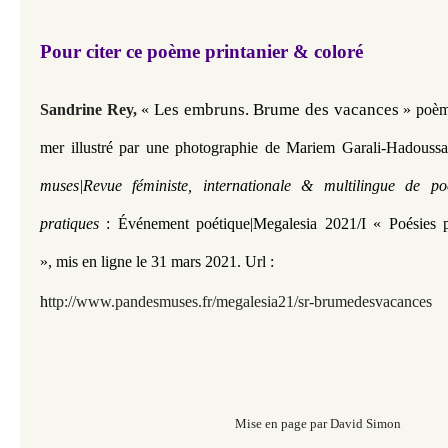
Pour citer ce poème printanier & coloré
Les embruns. Brume des vacances 
Sandrine Rey,
«
» poème
mer illustré par une photographie de Mariem Garali-Hadoussa
muses|Revue féministe, internationale & multilingue de po
pratiques
:
Événement poétique|Megalesia 2021/I
«
Poésies 
»
, mis en ligne le 31 mars 2021.
Url :
h
ttp://www.pandesmuses.fr/megalesia21/sr-brumedesvacances
Mise en page par David Simon