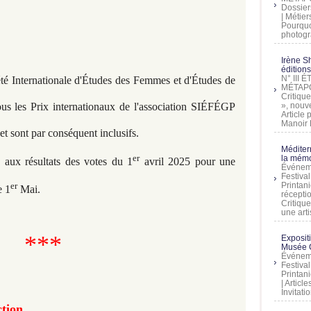
Dossier
| Métier
Pourquoi
photogra
Irène Sh
éditions
N° III
été Internationale d'Études des Femmes et d'Études de
MÉTAPO
Critique
», nouve
ous les Prix internationaux de l'association SIÉFÉGP
Article
Manoir D
ts et sont par conséquent inclusifs.
Méditer
er
la mémo
e aux résultats des votes du 1
avril 2025 pour une
Événeme
Festiva
er
Printani
e 1
Mai.
récepti
Critique
une artis
***
Exposit
Musée C
Événeme
Festiva
Printani
| Artic
Invitati
ction