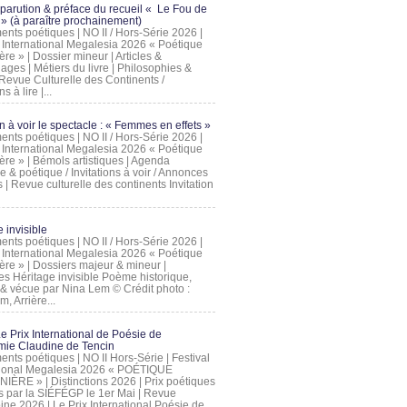
 parution & préface du recueil « Le Fou de
» (à paraître prochainement)
nts poétiques | NO II / Hors-Série 2026 |
l International Megalesia 2026 « Poétique
ère » | Dossier mineur | Articles &
ages | Métiers du livre | Philosophies &
Revue Culturelle des Continents /
ns à lire |...
on à voir le spectacle : « Femmes en effets »
nts poétiques | NO II / Hors-Série 2026 |
l International Megalesia 2026 « Poétique
ère » | Bémols artistiques | Agenda
ue & poétique / Invitations à voir / Annonces
 | Revue culturelle des continents Invitation
 invisible
nts poétiques | NO II / Hors-Série 2026 |
l International Megalesia 2026 « Poétique
ière » | Dossiers majeur & mineur |
ges Héritage invisible Poème historique,
e & vécue par Nina Lem © Crédit photo :
, Arrière...
Le Prix International de Poésie de
mie Claudine de Tencin
nts poétiques | NO II Hors-Série | Festival
tional Megalesia 2026 « POÉTIQUE
IÈRE » | Distinctions 2026 | Prix poétiques
és par la SIÉFÉGP le 1er Mai | Revue
ine 2026 | Le Prix International Poésie de