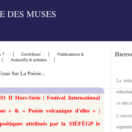
Bienv
s ?
Contribuer
Publications &
AuteurEs & artistes
Essai Sur La Poésie...
La rédac
éditoria
O II Hors-Série | Festival International
ce site 
es » & « Poésie volcanique d'elles » |
L’asso
 poétiques attribués par la SIÉFÉGP le
septemb