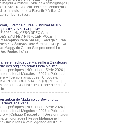
s majeur & mineur | Articles & témoignages |
s du livre | Revue culturelle des continents
 je me suis jointe à Resistir ? Article &
phie (fournie) par...
raer, « Vertige du réel », nouvelles aux
 Unicité, 2026, 141 p. 14€
 ÉTÉ 2026 | NUMÉRO SPÉCIAL «
ÉSIE AU FÉMININ », 1ER VOLET |
 & réception Irène Shraer, « Vertige du réel
lles aux éditions Unicité, 2026, 141 p. 14€
 par Maggy de Coster Site personnel Le
es Poètes Il s’agit...
ranée en échos : de Marseille à Strasbourg,
ire des origines selon Linda Moufadil
nts poétiques | NO II / Hors-Série 2026 |
l International Megalesia 2026 « Poétique
ère » | Bémols artistiques | Critique &
on & REVUE ORIENTALES (O) | N° 5-1 |
s poétiques & artistiques | Carte blanche à
te...
ion autour de Madame de Sévigné au
arnavalet à Paris
nts poétiques | NO II / Hors-Série 2026 |
l International Megalesia 2026 « Poétique
ère » | Critique & réception | Dossier majeur
les & témoignages | Revue Matrimoine |
ons / Invitations à voir | Agenda artistique...