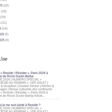
025
(20)
5
(19)
5
(29)
5
(21)
25
(14)
2025
(5)
2025
(8)
Une
 « Resistir / Résister », Paris 2026 à
tive de Rocío Durán-Barba
 ÉTÉ 2026 | NUMÉRO SPÉCIAL «
ÉSIE AU FÉMININ », 1ER VOLET |
 & réception | Dossier mineur | Articles &
ages | Revue culturelle des continents
 « Resistir / Résister », Paris 2026 à
tive de Rocío Durán-Barba Article...
 je me suis jointe à Resistir ?
 ÉTÉ 2026 | NUMÉRO SPÉCIAL «
ÉSIE AU FÉMININ », 1ER VOLET |