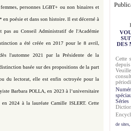
Public
es femmes, personnes LGBT+ ou non binaires et 
en poésie et dans son histoire. Il est décerné à 
t pas au Conseil Administratif de l'Académie 
VOU
SUI
tinction a été créée en 2017 pour le 8 avril, 
DES 
dès l'automne 2021 par la Présidente de la 
Cette 
depuis
stinction basée sur des propositions de la part 
Veuil
consu
 du lectorat, elle est enfin octroyée pour la 
périod
Numér
ayiste Barbara POLLA, en 2023 à l’universitaire 
spécia
Séries
en 2024 à la lauréate Camille ISLERT. Cette 
Dicti
Encyc
de sites,