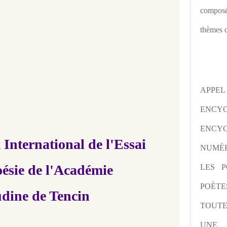
composé
thèmes d
APPE
ENCY
ENCYC
 International de l'Essai
NUMÉR
oésie
de l'Académie
LES P
POÈTE
dine de Tencin
TOUTE
UNE 