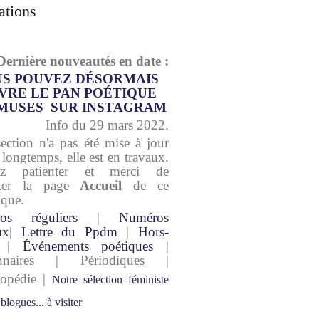
ations
Dernière nouveautés en date :
S POUVEZ DÉSORMAIS
VRE LE PAN POÉTIQUE
MUSES SUR INSTAGRAM
Info du 29 mars 2022.
section n'a pas été mise à jour
 longtemps, elle est en travaux.
lez patienter et merci de
lter la page
Accueil
de ce
ique.
os réguliers
|
Numéros
ux
|
Lettre du Ppdm
|
Hors-
|
Événements poétiques
|
onnaires | Périodiques |
lopédie |
Notre sélection féministe
 blogues... à visiter