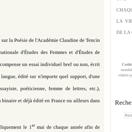
CHAQU
LA VI
DE LA 
i sur la Poésie de l'Académie Claudine de Tencin 
rnationale d'Études des Femmes et d'Études de 
ompense un essai individuel bref ou non, écrit 
Crédit
mondiale
réalisée 
langue, édité sur n'importe quel support, d'une 
ssayiste, poéticienne, femme de lettres, etc.), 
inaire et déjà édité en France ou ailleurs dans 
Reche
er
bliquement le 1
 mai de chaque année afin de 