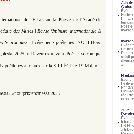
Avis de
Gadara 
Événeme
Festiva
Printani
ernational de l'Essai sur la Poésie de l'Académie
témoign
Poésie 
Invitatio
tique des Muses | Revue féministe, internationale &
Invitati
ies & pratiques :
Événements poétiques | NO II Hors-
Événeme
Festiva
Printani
Megalesia 2025 « Rêveuses » & « Poésie volcanique
artistiq
diverses
er
à...
rix poétiques attribués par la SIÉFÉGP le 1
Mai, mis
Héritage
Événeme
Festiva
Printan
Florilè
esia25/noii/prixtencinessai2025
réalist
Nina Lem
2026 | 
l'Acadé
Événeme
Interna
PRINTAN
attribu
Matrimo