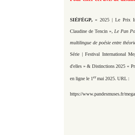
SIÉFÉGP
,
« 2025 | Le Prix Int
Claudine de Tencin »,
Le Pan Poé
multilingue de poésie entre théor
Série | Festival International 
d'elles » & Distinctions 2025 « P
er
en ligne le 1
mai 2025. URL :
https://www.pandesmuses.fr/
megal