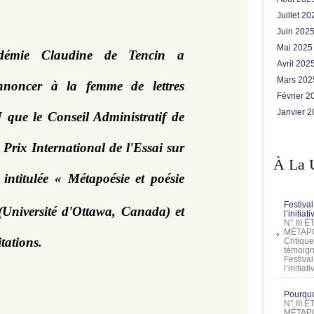
Juillet 2
Juin 202
Mai 202
démie Claudine de Tencin a 
Avril 202
Mars 20
nnoncer à la femme de lettres 
Février 
Janvier 
e le Conseil Administratif de 
 Prix International de l'Essai sur 
À La 
ntitulée « Métapoésie et poésie 
Festival
 (Université d'Ottawa, Canada) et 
l’initia
N° III
MÉTAPO
itations.
Critique
témoign
Festival
l’initia
Pourquoi
N° III
MÉTAPO