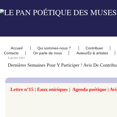
Accueil
Qui sommes-nous ?
Contribuer
Contacts
On parle de nous
AuteurEs & artistes
6 janvier 2021
Dernières Semaines Pour Y Participer ! Avis De Contribu
Lettre n°15 | Eaux oniriques | Agenda poétique | Avi