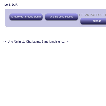
Le S. D. F.
LE PAN POÉTIQUE
la lettre de la revue lppdm
avis de contributions
agenda
<< Une féministe
Charlatans, Sans jamais une... >>