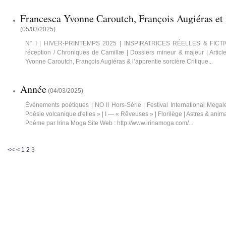
Francesca Yvonne Caroutch, François Augiéras et 
(
05/03/2025
)
N° I | HIVER-PRINTEMPS 2025 | INSPIRATRICES RÉELLES & FICTIVES
réception / Chroniques de Camillæ | Dossiers mineur & majeur | Artic
Yvonne Caroutch, François Augiéras & l’apprentie sorcière Critique...
Année
(
04/03/2025
)
Événements poétiques | NO II Hors-Série | Festival International Meg
Poésie volcanique d'elles » | I — « Rêveuses » | Florilège | Astres & ani
Poème par Irina Moga Site Web : http://www.irinamoga.com/...
<<
<
1
2
3