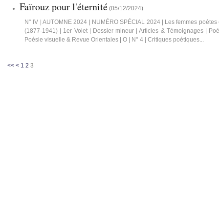
Faïrouz pour l'éternité
(
05/12/2024
)
N° IV | AUTOMNE 2024 | NUMÉRO SPÉCIAL 2024 | Les femmes poètes 
(1877-1941) | 1er Volet | Dossier mineur | Articles & Témoignages | Poé
Poésie visuelle & Revue Orientales | O | N° 4 | Critiques poétiques...
<<
<
1
2
3