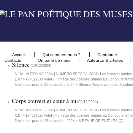
Accueil
Qui sommes-nous ?
Contribuer
Contacts
On parle de nous
AuteurEs & artistes
Silence
(
10/12/2024
)
N° IV | AUTOMNE 2024 | NUMÉRO SPÉCIAL 2024 | Les femmes poètes 
(1877-1941) | 1er Volet | Florilège des poèmes primés au Concours fém
féministes pour le 25 novembre 2024 » Silence Poème primé de Sandrine
Corps couvert et cœur à nu
(
09/12/2024
)
N° IV | AUTOMNE 2024 | NUMÉRO SPÉCIAL 2024 | Les femmes poètes 
(1877-1941) | 1er Volet | Florilège des poèmes primés au Concours fém
féministes pour le 25 novembre 2024 » & REVUE ORIENTALES (O) |...