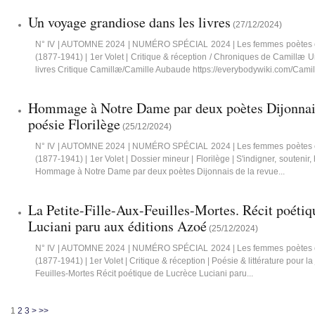
Un voyage grandiose dans les livres
(
27/12/2024
)
N° IV | AUTOMNE 2024 | NUMÉRO SPÉCIAL 2024 | Les femmes poètes 
(1877-1941) | 1er Volet | Critique & réception / Chroniques de Camillæ
livres Critique Camillæ/Camille Aubaude https://everybodywiki.com/Cami
Hommage à Notre Dame par deux poètes Dijonnais
poésie Florilège
(
25/12/2024
)
N° IV | AUTOMNE 2024 | NUMÉRO SPÉCIAL 2024 | Les femmes poètes 
(1877-1941) | 1er Volet | Dossier mineur | Florilège | S'indigner, souteni
Hommage à Notre Dame par deux poètes Dijonnais de la revue...
La Petite-Fille-Aux-Feuilles-Mortes. Récit poéti
Luciani paru aux éditions Azoé
(
25/12/2024
)
N° IV | AUTOMNE 2024 | NUMÉRO SPÉCIAL 2024 | Les femmes poètes 
(1877-1941) | 1er Volet | Critique & réception | Poésie & littérature pour l
Feuilles-Mortes Récit poétique de Lucrèce Luciani paru...
1
2
3
>
>>