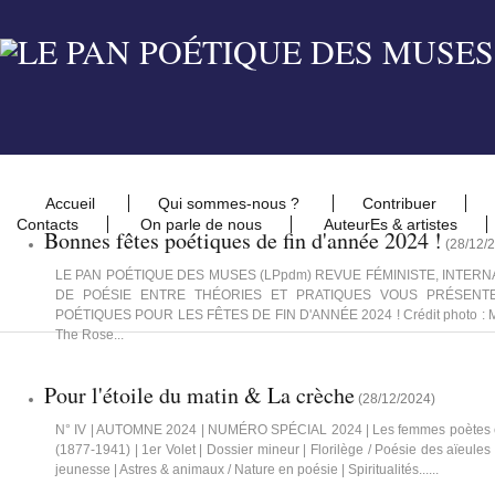
Accueil
Qui sommes-nous ?
Contribuer
Contacts
On parle de nous
AuteurEs & artistes
Bonnes fêtes poétiques de fin d'année 2024 !
(
28/12/
LE PAN POÉTIQUE DES MUSES (LPpdm) REVUE FÉMINISTE, INTERN
DE POÉSIE ENTRE THÉORIES ET PRATIQUES VOUS PRÉSENT
POÉTIQUES POUR LES FÊTES DE FIN D'ANNÉE 2024 ! Crédit photo : Mar
The Rose...
Pour l'étoile du matin & La crèche
(
28/12/2024
)
N° IV | AUTOMNE 2024 | NUMÉRO SPÉCIAL 2024 | Les femmes poètes 
(1877-1941) | 1er Volet | Dossier mineur | Florilège / Poésie des aïeules 
jeunesse | Astres & animaux / Nature en poésie | Spiritualités......