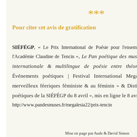
***
Pour citer cet avis de gratification
SIÉFÉGP
«
,
Le Prix International de Poésie pour l'ens
»,
Le Pan poétique des muse
l'Académie Claudine de Tencin
internationale & multilingue de poésie entre théo
Événements poétiques | Festival International Me
merveilleux féeriques féministe & au féminin » &
Dist
poétiques de la
SI
É
F
É
du 8 avril », mis en ligne le 8 a
GP
http://www.pandesmuses.fr/megalesia22/prix-tencin
Mise en page par Aude & David Simon