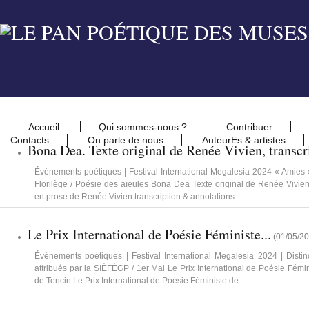
Accueil
Qui sommes-nous ?
Contribuer
Contacts
On parle de nous
AuteurEs & artistes
Bona Dea. Texte original de Renée Vivien, transcri
Événements poétiques | Festival International Megalesia 2024 « Amies » &
Florilège / Poésie des aïeules Bona Dea Texte original de Renée Vivien
en prose de Renée Vivien transcription & annotations...
Le Prix International de Poésie Féministe...
(
01/05/2
Événements poétiques | Festival International Megalesia 2024 | Distin
attribués par la SIÉFÉGP / 1er Mai Le Prix International de Poésie Fém
de Tencin Le Prix International de Poésie Féministe de...