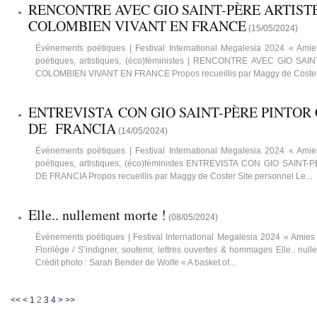
RENCONTRE AVEC GIO SAINT-PÈRE ARTIST
COLOMBIEN VIVANT EN FRANCE
(
15/05/2024
)
Événements poétiques | Festival International Megalesia 2024 « Amies
poétiques, artistiques, (éco)féministes | RENCONTRE AVEC GIO SA
COLOMBIEN VIVANT EN FRANCE Propos recueillis par Maggy de Coster S
ENTREVISTA CON GIO SAINT-PÈRE PINTO
DE FRANCIA
(
14/05/2024
)
Événements poétiques | Festival International Megalesia 2024 « Amies
poétiques, artistiques, (éco)féministes ENTREVISTA CON GIO SAI
DE FRANCIA Propos recueillis par Maggy de Coster Site personnel Le...
Elle.. nullement morte !
(
08/05/2024
)
Événements poétiques | Festival International Megalesia 2024 « Amies » 
Florilège / S’indigner, soutenir, lettres ouvertes & hommages Elle.. nu
Crédit photo : Sarah Bender de Wolfe « A basket of...
<<
<
1
2
3
4
>
>>