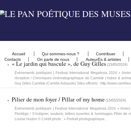
Accueil
Qui sommes-nous ?
Contribuer
Contacts
On parle de nous
AuteurEs & artistes
« Le jardin qui bascule », de Guy Gilles
(
15/05/2024
)
Événements poétiques | Festival International Megalesia 2024 « Amies
réception / Chroniques cinématographique de Camillæ | Astres & anima
Guy Gilles Camillæ (Camille Aubaude) Sites officiels : http://www.camille
Pilier de mon foyer / Pillar of my home
(
15/05/2024
)
Événements poétiques | Festival International Megalesia 2024 « Amies » 
Florilège / S’indigner, soutenir, lettres ouvertes & hommages Pilier de 
Louise Hudon © Crédit photo : « Portrait photographique...