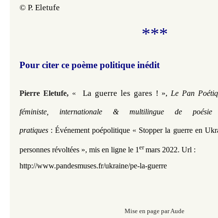
© P. Eletufe
***
Pour citer ce poème politique inédit
La guerre les gares ! 
, 
Pierre Eletufe
,
«
»
Le Pan Poétiq
féministe, internationale & multilingue de poési
pratiques
:
Événement poépolitique
«
Stopper la guerre en Ukrai
er
personnes révoltées »,
mis en ligne le 1
mars 2022.
Url :
http://www.pandesmuses.fr/ukraine/pe-la-guerre
Mise en page par Aude