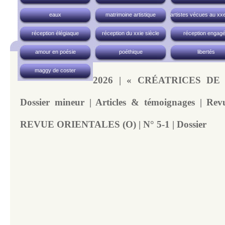
eaux
matrimoine artistique
artistes vécues au xxe
réception élégiaque
réception du xxie siècle
réception engag
amour en poésie
poéthique
libertés
maggy de coster
2026 | « CRÉATRICES DE
Dossier mineur | Articles & témoignages | Re
REVUE ORIENTALES (O) | N° 5-1 | Dossier