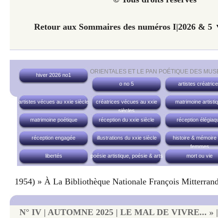
Retour aux Sommaires des numéros I|2026 & 5 ▼
ORIENTALES ET LE PAN POÉTIQUE DES MUS
hiver 2026 no1
o no 5
artistes créatric
artistes vécues au xxie siècle
créatrices vécues au xxie
matrimoine artisti
siècles
matrimoine poétique
réception du xxie siècle
réception élégiaq
réception engagée
illustrations du xxie siècle
histoire & mémoire
femmes
libertés
poésie artistique, poésie & arts
mort ou vie
1954) » À La Bibliothèque Nationale François Mitterran
N° IV | AUTOMNE 2025 | LE MAL DE VIVRE... » | B