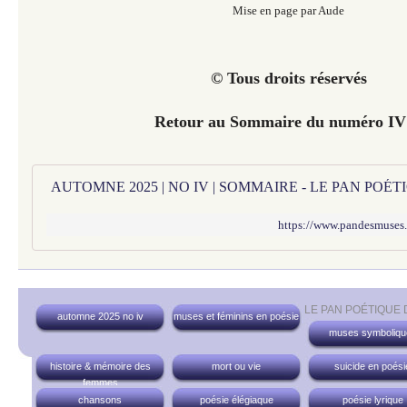
Mise en page par Aude
© Tous droits réservés
Retour au Sommaire du numéro I
AUTOMNE 2025 | NO IV | SOMMAIRE - LE PAN POÉ
https://www.pandesmuses
LE PAN POÉTIQUE
automne 2025 no iv
muses et féminins en poésie
muses symboliqu
histoire & mémoire des
mort ou vie
suicide en poési
femmes
chansons
poésie élégiaque
poésie lyrique